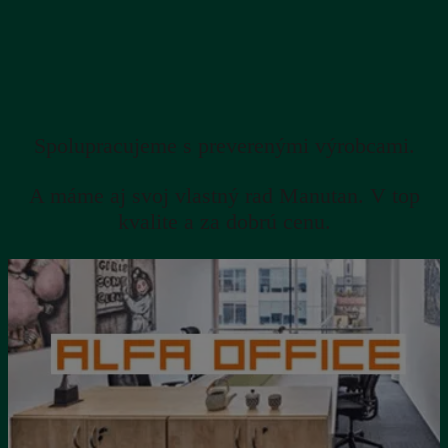
Spolupracujeme s preverenými výrobcami.
A máme aj svoj vlastný rad Manutan. V top
kvalite a za dobrú cenu.