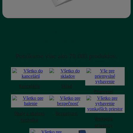
Vybavenie priemyslu, skladov,
dielní a kancelárií
Ponúkame viac ako 70 000 produktov.
Kancelária
Sklad
Priemysel
Obaly a obalová
Bezpečnosť
Vonkajšie
technika
priestory