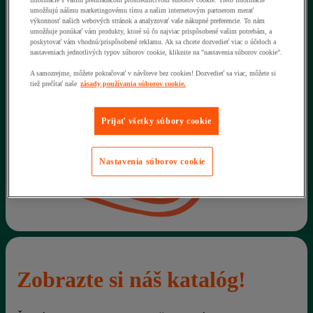
informácie s vaším prehliadačom prostredníctvom súborov cookie. Tieto informácie
umožňujú nášmu marketingovému tímu a našim internetovým partnerom merať
výkonnosť našich webových stránok a analyzovať vaše nákupné preferencie. To nám
umožňuje ponúkať vám produkty, ktoré sú čo najviac prispôsobené vašim potrebám, a
poskytovať vám vhodnú/prispôsobené reklamu. Ak sa chcete dozvedieť viac o účeloch a
nastaveniach jednotlivých typov súborov cookie, kliknite na "nastavenia súborov cookie".
A samozrejme, môžete pokračovať v návšteve bez cookies! Dozvedieť sa viac, môžete si
tiež prečítať naše
zásady používania súborov cookie.
Prijať všetky súbory cookie
Nastavenia súborov cookie
Zobrazte si náš katalóg!