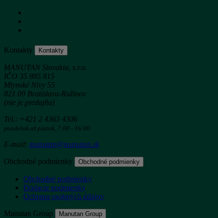
Kontakty
Kontakty
MANUTAN Slovakia, s.r.o.
IČO 35 885 815
Mlynské Nivy 55
821 09 Bratislava-Ružinov
(nie je predajňa)
Tel.: +421 2 4363 4306
pondelok až piatok, 7:00 - 16:00
E-mail:
manutan@manutan.sk
Obchodné podmienky
Obchodné podmienky
Obchodné podmienky
Dodacie podmienky
Ochrana osobných údajov
Manutan Group
Manutan Group