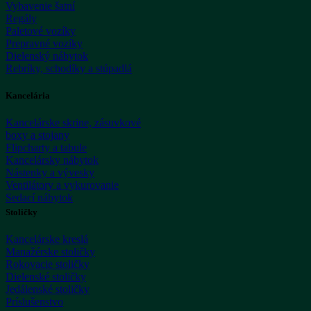
Vybavenie šatní
Regály
Paletové vozíky
Prepravné vozíky
Dielenský nábytok
Rebríky, schodíky a stúpadlá
Kancelária
Kancelárske skrine, zásuvkové
boxy a stojany
Flipcharty a tabule
Kancelársky nábytok
Nástenky a vývesky
Ventilátory a vykurovanie
Sedací nábytok
Stoličky
Kancelárske kreslá
Manažérske stoličky
Rokovacie stoličky
Dielenské stoličky
Jedálenské stoličky
Príslušenstvo