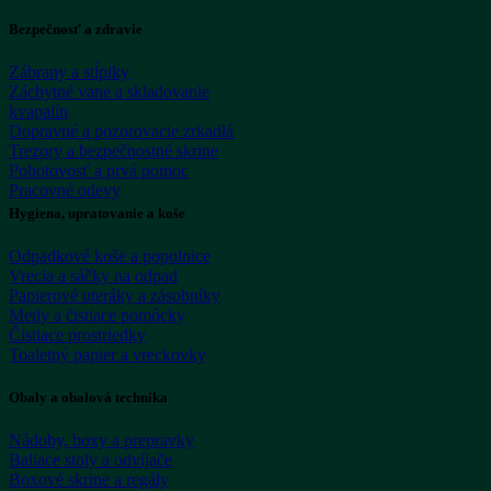
Bezpečnosť a zdravie
Zábrany a stĺpiky
Záchytné vane a skladovanie
kvapalín
Dopravné a pozorovacie zrkadlá
Trezory a bezpečnostné skrine
Pohotovosť a prvá pomoc
Pracovné odevy
Hygiena, upratovanie a koše
Odpadkové koše a popolnice
Vrecia a sáčky na odpad
Papierové uteráky a zásobníky
Metly a čistiace pomôcky
Čistiace prostriedky
Toaletný papier a vreckovky
Obaly a obalová technika
Nádoby, boxy a prepravky
Baliace stoly a odvíjače
Boxové skrine a regály