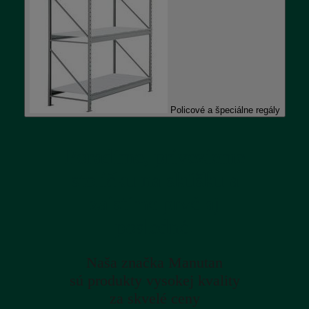
Policové a špeciálne regály
Poradíme, privezieme
stoličku na skúšku a
zaistíme prvé aj
posledné.
Naša značka Manutan
sú produkty vysokej kvality
za skvelé ceny