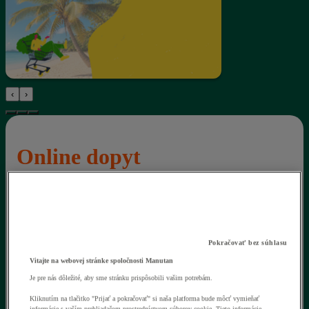
‹
›
Online dopyt
Množstevné zľavy - výhodná ponuka na mieru
Stačí pár kliknutí - my sa postaráme o zvyšok
SPOČÍTAŤ ZĽAVU
Pokračovať bez súhlasu
Vitajte na webovej stránke spoločnosti Manutan
Je pre nás dôležité, aby sme stránku prispôsobili vašim potrebám.
Kliknutím na tlačitko "Prijať a pokračovať" si naša platforma bude môcť vymieňať