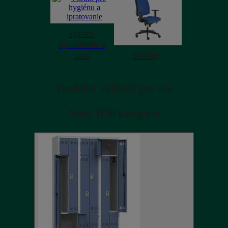
Hygiéna,
upratovanie a
Stoličky
koše
Produkty vybrané pre vás
Naše TOP kategórie