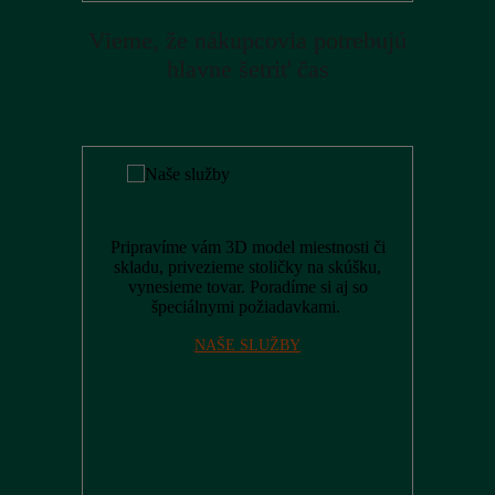
Vieme, že nákupcovia potrebujú
hlavne šetriť čas
Pripravíme vám 3D model miestnosti či
skladu, privezieme stoličky na skúšku,
vynesieme tovar. Poradíme si aj so
špeciálnymi požiadavkami.
NAŠE SLUŽBY