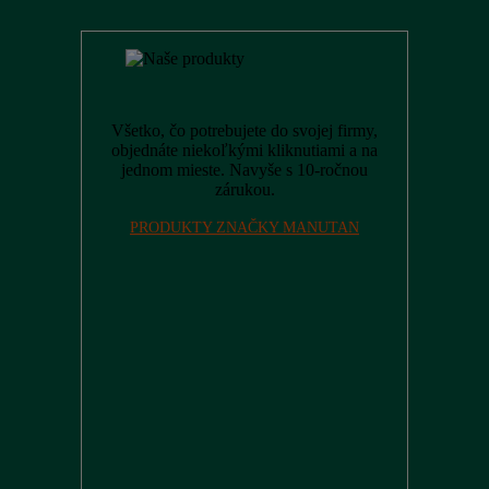
Všetko, čo potrebujete do svojej firmy,
objednáte niekoľkými kliknutiami a na
jednom mieste. Navyše s 10-ročnou
zárukou.
PRODUKTY ZNAČKY MANUTAN