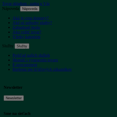
Tovar skladom - zajtra u Vás
Nápoveda
Nápoveda
Aká je cena dopravy?
Aké sú spôsoby platby?
Zabudnuté heslo
Ako vrátiť tovar?
Všetky kategórie
Služby
Služby
Prehľad našich služieb
Montáž s vynesením tovaru
E-procurement
Riešenia pre kľúčových zákazníkov
Newsletter
Newsletter
Sme na sieťach