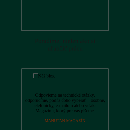
Poradíme, nielen ako si
uľahčiť prácu
Odpovieme na technické otázky,
odporučíme, podľa čoho vyberať – osobne,
telefonicky, e-mailom alebo vďaka
Magazínu, ktorý pre vás píšeme.
MANUTAN MAGAZÍN