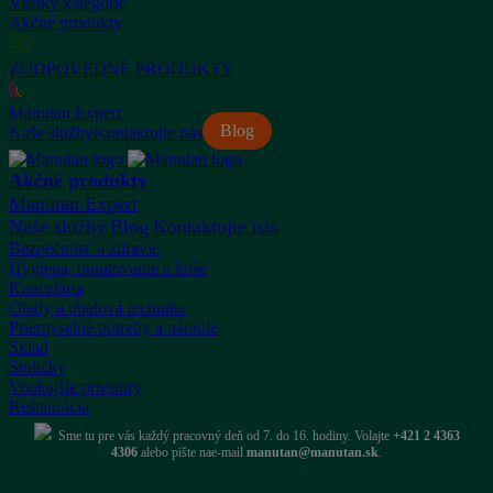
Všetky kategórie
Akčné produkty
ZODPOVEDNÉ PRODUKTY
Manutan Expert
Blog
Naše služby
Kontaktujte nás
Akčné produkty
Manutan Expert
Naše služby
Blog
Kontaktujte nás
Bezpečnosť a zdravie
Hygiena, upratovanie a koše
Kancelária
Obaly a obalová technika
Priemyselné potreby a náradie
Sklad
Stoličky
Vonkajšie priestory
Reštaurácia
Sme tu pre vás každý pracovný deň od 7. do 16. hodiny. Volajte
+421 2 4363
4306
alebo pište nae-mail
manutan@manutan.sk
.