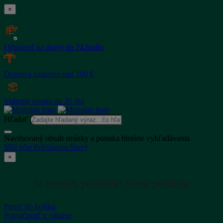
×
Odpoveď na dopyt do 24 hodín
Doprava zadarmo nad 100 €
Vrátenie tovaru do 30 dní
Hľadať
Navrhovaný obsah stránky a ponuka histórie vyhľadávania
Môj účet
Prihlásenie/Nový
×
% nových položiek:
Nová položka:
Prejsť do košíka
Pokračovať v nákupe