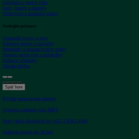
Odvíjače a stretch fólie
Sudy, barely a nádoby
Páskovače a napínače pásky
Vonkajšie priestory
Vonkajšie lavice a stoly
Káblové mosty a prejazdy
Retardéry a spomaľovacie prahy
Stojany na bicykle a prístrešky
Poštové schránky
Zimná údržba
Späť hore
Rýchle spracovanie dopytu
Doprava zadarmo nad 100 €
Sme vám k dispozícii na +421 2 4363 4306
Vrátenie tovaru do 30 dní