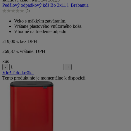
z
Pedálový odpadkový kôš Bo 3x11 l, Brabantia
5
(0)
hviezdičiek.
0.0
z
Veko s mäkkým zatváraním.
5
Vrátane plastového vnútorného koša.
hviezdičiek.
Vhodné na triedenie odpadu.
219,00 €
bez DPH
269,37 € vrátane. DPH
kus
-
+
Vložiť do košíka
Tento produkt nie je momentálne k dispozícii