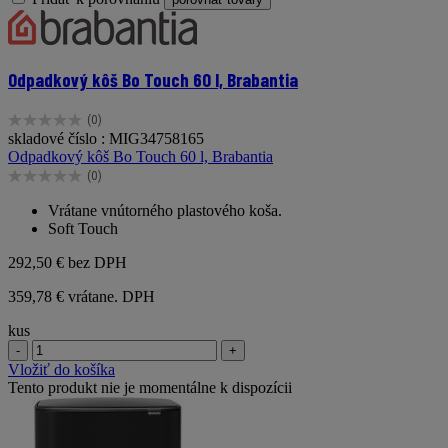
Odpadkový kôš Bo Touch 60 l, Brabantia
(0)
0.0
skladové číslo : MIG34758165
z
Odpadkový kôš Bo Touch 60 l, Brabantia
5
(0)
hviezdičiek.
0.0
z
Vrátane vnútorného plastového koša.
5
Soft Touch
hviezdičiek.
292,50 €
bez DPH
359,78 € vrátane. DPH
kus
-
+
Vložiť do košíka
Tento produkt nie je momentálne k dispozícii