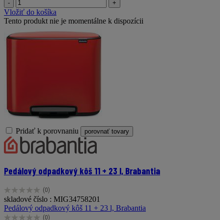
-
+
Vložiť do košíka
Tento produkt nie je momentálne k dispozícii
Pridať k porovnaniu
porovnať tovary
Pedálový odpadkový kôš 11 + 23 l, Brabantia
(0)
0.0
skladové číslo : MIG34758201
z
Pedálový odpadkový kôš 11 + 23 l, Brabantia
5
(0)