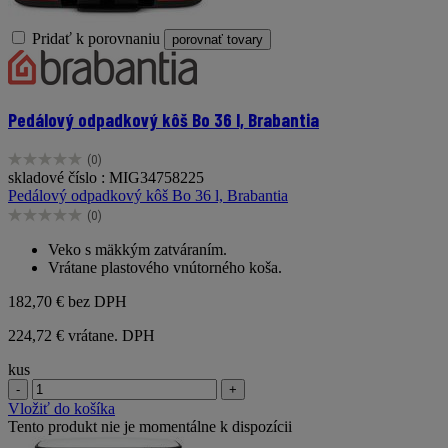
Pridať k porovnaniu
porovnať tovary
Pedálový odpadkový kôš Bo 36 l, Brabantia
(0)
0.0
skladové číslo : MIG34758225
z
Pedálový odpadkový kôš Bo 36 l, Brabantia
5
(0)
hviezdičiek.
0.0
z
Veko s mäkkým zatváraním.
5
Vrátane plastového vnútorného koša.
hviezdičiek.
182,70 €
bez DPH
224,72 € vrátane. DPH
kus
-
+
Vložiť do košíka
Tento produkt nie je momentálne k dispozícii