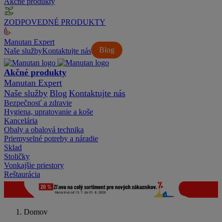
Akčné produkty
ZODPOVEDNÉ PRODUKTY
Manutan Expert
Blog
Naše služby
Kontaktujte nás
Akčné produkty
Manutan Expert
Naše služby
Blog
Kontaktujte nás
Bezpečnosť a zdravie
Hygiena, upratovanie a koše
Kancelária
Obaly a obalová technika
Priemyselné potreby a náradie
Sklad
Stoličky
Vonkajšie priestory
Reštaurácia
Domov