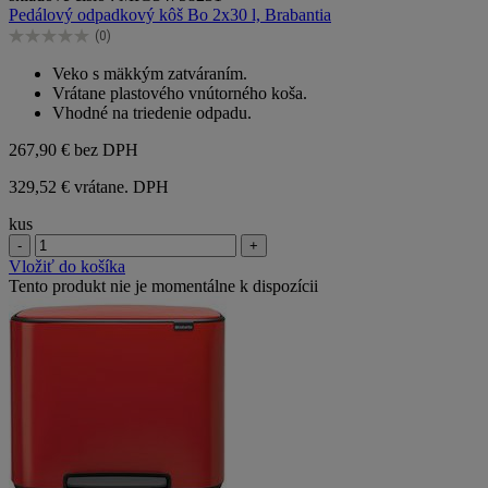
z
Pedálový odpadkový kôš Bo 2x30 l, Brabantia
5
(0)
hviezdičiek.
0.0
z
Veko s mäkkým zatváraním.
5
Vrátane plastového vnútorného koša.
hviezdičiek.
Vhodné na triedenie odpadu.
267,90 €
bez DPH
329,52 € vrátane. DPH
kus
-
+
Vložiť do košíka
Tento produkt nie je momentálne k dispozícii