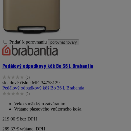
Pridať k porovnaniu
porovnať tovary
Pedálový odpadkový kôš Bo 36 l, Brabantia
(0)
0.0
skladové číslo : MIG34758129
z
Pedálový odpadkový kôš Bo 36 l, Brabantia
5
(0)
hviezdičiek.
0.0
z
Veko s mäkkým zatváraním.
5
Vrátane plastového vnútorného koša.
hviezdičiek.
219,00 €
bez DPH
269,37 € vrátane. DPH