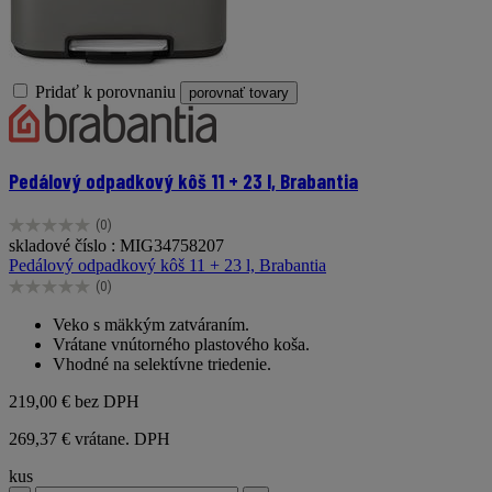
Pridať k porovnaniu
porovnať tovary
Pedálový odpadkový kôš 11 + 23 l, Brabantia
(0)
0.0
skladové číslo : MIG34758207
z
Pedálový odpadkový kôš 11 + 23 l, Brabantia
5
(0)
hviezdičiek.
0.0
z
Veko s mäkkým zatváraním.
5
Vrátane vnútorného plastového koša.
hviezdičiek.
Vhodné na selektívne triedenie.
219,00 €
bez DPH
269,37 € vrátane. DPH
kus