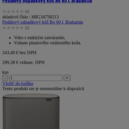
Pedálový odpadkový kôš Bo 60 l, Brabantia
(0)
0.0
skladové číslo : MIG34758213
z
Pedálový odpadkový kôš Bo 60 l, Brabantia
5
(0)
hviezdičiek.
0.0
z
Veko s mäkkým zatváraním.
5
Vrátane plastového vnútorného koša.
hviezdičiek.
243,40 €
bez DPH
299,38 € vrátane. DPH
kus
-
+
Vložiť do košíka
Tento produkt nie je momentálne k dispozícii