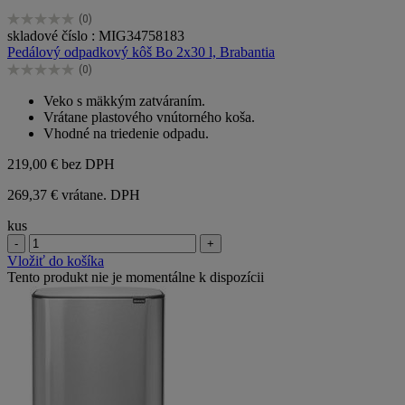
(0)
0.0
skladové číslo : MIG34758183
z
Pedálový odpadkový kôš Bo 2x30 l, Brabantia
5
(0)
hviezdičiek.
0.0
z
Veko s mäkkým zatváraním.
5
Vrátane plastového vnútorného koša.
hviezdičiek.
Vhodné na triedenie odpadu.
219,00 €
bez DPH
269,37 € vrátane. DPH
kus
-
+
Vložiť do košíka
Tento produkt nie je momentálne k dispozícii