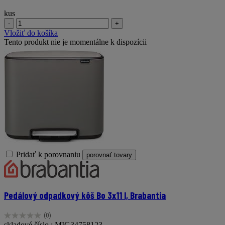
kus
-
+
Vložiť do košíka
Tento produkt nie je momentálne k dispozícii
Pridať k porovnaniu
porovnať tovary
Pedálový odpadkový kôš Bo 3x11 l, Brabantia
(0)
0.0
skladové číslo : MIG34758123