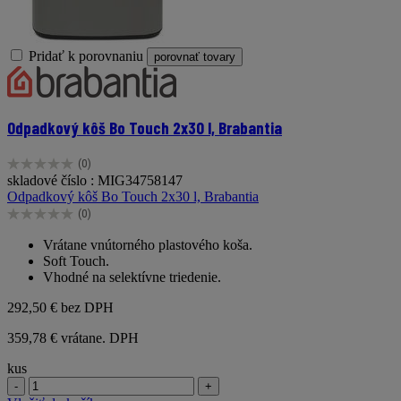
Pridať k porovnaniu
porovnať tovary
Odpadkový kôš Bo Touch 2x30 l, Brabantia
(0)
0.0
skladové číslo : MIG34758147
z
Odpadkový kôš Bo Touch 2x30 l, Brabantia
5
(0)
hviezdičiek.
0.0
z
Vrátane vnútorného plastového koša.
5
Soft Touch.
hviezdičiek.
Vhodné na selektívne triedenie.
292,50 €
bez DPH
359,78 € vrátane. DPH
kus
-
+