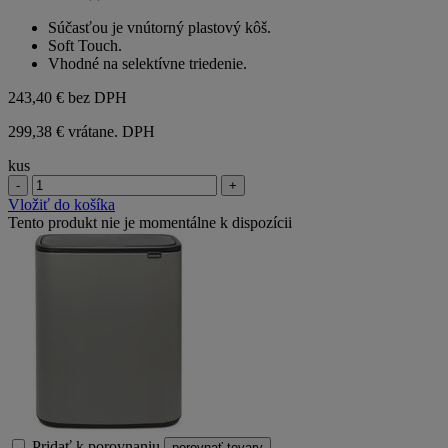
0.0
z
Súčasťou je vnútorný plastový kôš.
5
Soft Touch.
hviezdičiek.
Vhodné na selektívne triedenie.
243,40 €
bez DPH
299,38 € vrátane. DPH
kus
-
+
Vložiť do košíka
Tento produkt nie je momentálne k dispozícii
Pridať k porovnaniu
porovnať tovary