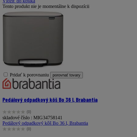
Vložiť do košíka
Tento produkt nie je momentálne k dispozícii
Pridať k porovnaniu
porovnať tovary
Pedálový odpadkový kôš Bo 36 l, Brabantia
(0)
0.0
skladové číslo : MIG34758141
z
Pedálový odpadkový kôš Bo 36 l, Brabantia
5
(0)
hviezdičiek.
0.0
z