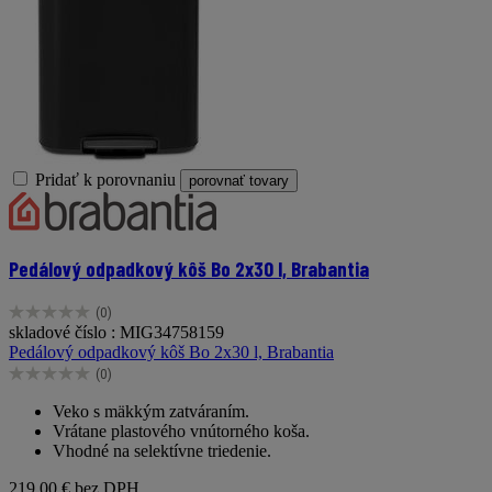
Pridať k porovnaniu
porovnať tovary
Pedálový odpadkový kôš Bo 2x30 l, Brabantia
(0)
0.0
skladové číslo : MIG34758159
z
Pedálový odpadkový kôš Bo 2x30 l, Brabantia
5
(0)
hviezdičiek.
0.0
z
Veko s mäkkým zatváraním.
5
Vrátane plastového vnútorného koša.
hviezdičiek.
Vhodné na selektívne triedenie.
219,00 €
bez DPH