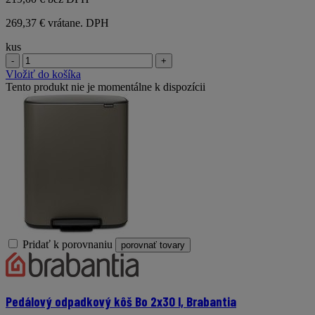
269,37 € vrátane. DPH
kus
-
+
Vložiť do košíka
Tento produkt nie je momentálne k dispozícii
Pridať k porovnaniu
porovnať tovary
Pedálový odpadkový kôš Bo 2x30 l, Brabantia