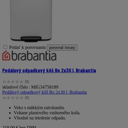
Pridať k porovnaniu
porovnať tovary
Pedálový odpadkový kôš Bo 2x30 l, Brabantia
(0)
0.0
skladové číslo : MIG34758189
z
Pedálový odpadkový kôš Bo 2x30 l, Brabantia
5
(0)
hviezdičiek.
0.0
z
Veko s mäkkým zatváraním.
5
Vrátane plastového vnútorného koša.
hviezdičiek.
Vhodné na triedenie odpadu.
219,00 €
bez DPH