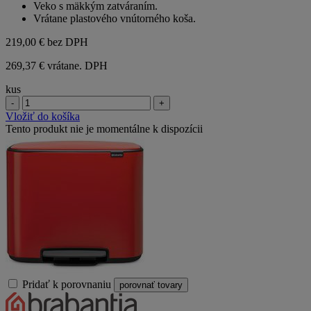
Veko s mäkkým zatváraním.
5
Vrátane plastového vnútorného koša.
hviezdičiek.
219,00 €
bez DPH
269,37 € vrátane. DPH
kus
-
+
Vložiť do košíka
Tento produkt nie je momentálne k dispozícii
Pridať k porovnaniu
porovnať tovary