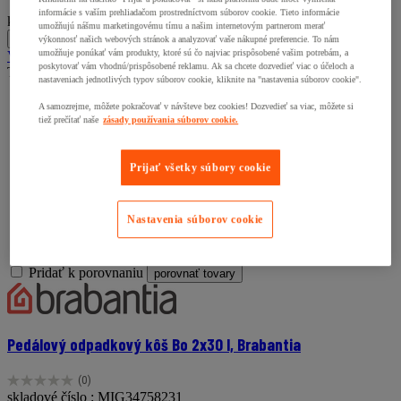
informácie s vaším prehliadačom prostredníctvom súborov cookie. Tieto informácie
kus
umožňujú nášmu marketingovému tímu a našim internetovým partnerom merať
-
+
výkonnosť našich webových stránok a analyzovať vaše nákupné preferencie. To nám
umožňuje ponúkať vám produkty, ktoré sú čo najviac prispôsobené vašim potrebám, a
Vložiť do košíka
poskytovať vám vhodnú/prispôsobené reklamu. Ak sa chcete dozvedieť viac o účeloch a
Tento produkt nie je momentálne k dispozícii
nastaveniach jednotlivých typov súborov cookie, kliknite na "nastavenia súborov cookie".
A samozrejme, môžete pokračovať v návšteve bez cookies! Dozvedieť sa viac, môžete si
tiež prečítať naše
zásady používania súborov cookie.
Prijať všetky súbory cookie
Nastavenia súborov cookie
Pridať k porovnaniu
porovnať tovary
Pedálový odpadkový kôš Bo 2x30 l, Brabantia
(0)
0.0
skladové číslo : MIG34758231