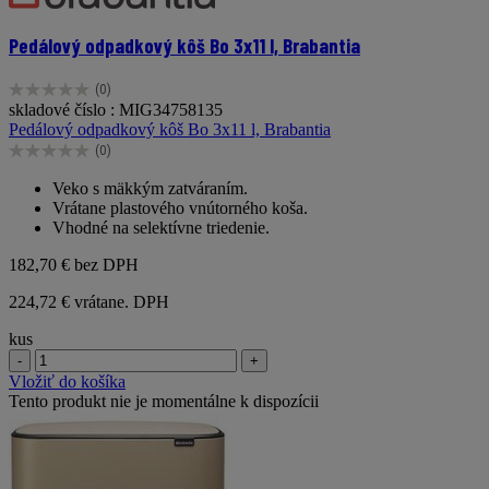
Pedálový odpadkový kôš Bo 3x11 l, Brabantia
(0)
0.0
skladové číslo : MIG34758135
z
Pedálový odpadkový kôš Bo 3x11 l, Brabantia
5
(0)
hviezdičiek.
0.0
z
Veko s mäkkým zatváraním.
5
Vrátane plastového vnútorného koša.
hviezdičiek.
Vhodné na selektívne triedenie.
182,70 €
bez DPH
224,72 € vrátane. DPH
kus
-
+
Vložiť do košíka
Tento produkt nie je momentálne k dispozícii