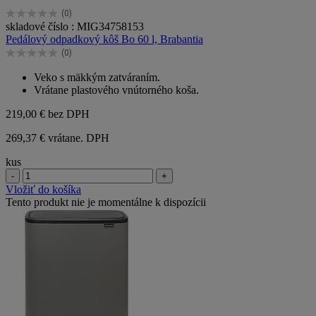
(0)
0.0
skladové číslo : MIG34758153
z
Pedálový odpadkový kôš Bo 60 l, Brabantia
5
(0)
hviezdičiek.
0.0
z
Veko s mäkkým zatváraním.
5
Vrátane plastového vnútorného koša.
hviezdičiek.
219,00 €
bez DPH
269,37 € vrátane. DPH
kus
-
+
Vložiť do košíka
Tento produkt nie je momentálne k dispozícii