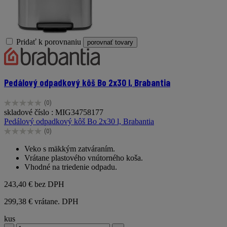
Pridať k porovnaniu
porovnať tovary
Pedálový odpadkový kôš Bo 2x30 l, Brabantia
(0)
0.0
skladové číslo : MIG34758177
z
Pedálový odpadkový kôš Bo 2x30 l, Brabantia
5
(0)
hviezdičiek.
0.0
z
Veko s mäkkým zatváraním.
5
Vrátane plastového vnútorného koša.
hviezdičiek.
Vhodné na triedenie odpadu.
243,40 €
bez DPH
299,38 € vrátane. DPH
kus