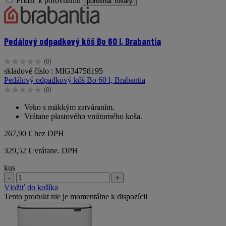
Pridať k porovnaniu
porovnať tovary
Pedálový odpadkový kôš Bo 60 l, Brabantia
(0)
0.0
skladové číslo : MIG34758195
z
Pedálový odpadkový kôš Bo 60 l, Brabantia
5
(0)
hviezdičiek.
0.0
z
Veko s mäkkým zatváraním.
5
Vrátane plastového vnútorného koša.
hviezdičiek.
267,90 €
bez DPH
329,52 € vrátane. DPH
kus
-
+
Vložiť do košíka
Tento produkt nie je momentálne k dispozícii