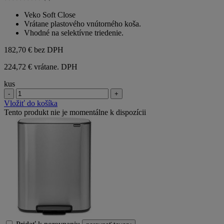
hviezdičiek.
0.0
z
Veko Soft Close
5
Vrátane plastového vnútorného koša.
hviezdičiek.
Vhodné na selektívne triedenie.
182,70 €
bez DPH
224,72 € vrátane. DPH
kus
-
+
Vložiť do košíka
Tento produkt nie je momentálne k dispozícii