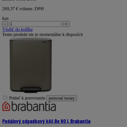
269,37 € vrátane. DPH
kus
-
+
Vložiť do košíka
Tento produkt nie je momentálne k dispozícii
Pridať k porovnaniu
porovnať tovary
Pedálový odpadkový kôš Bo 60 l, Brabantia