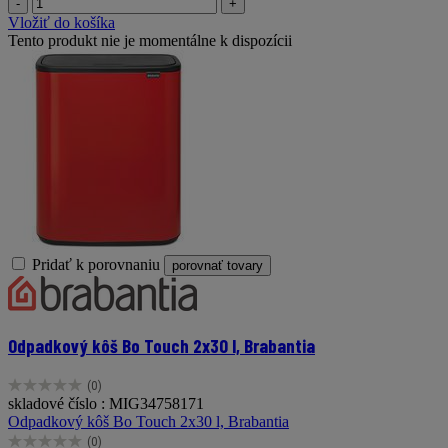
-
+
Vložiť do košíka
Tento produkt nie je momentálne k dispozícii
Pridať k porovnaniu
porovnať tovary
Odpadkový kôš Bo Touch 2x30 l, Brabantia
(0)
0.0
skladové číslo : MIG34758171
z
Odpadkový kôš Bo Touch 2x30 l, Brabantia
5
(0)
hviezdičiek.