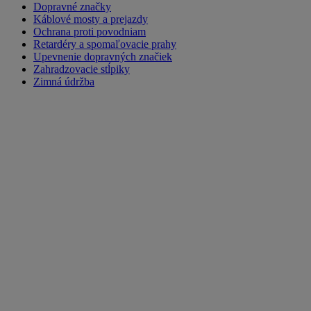
Dopravné značky
Káblové mosty a prejazdy
Ochrana proti povodniam
Retardéry a spomaľovacie prahy
Upevnenie dopravných značiek
Zahradzovacie stĺpiky
Zimná údržba