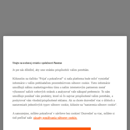
Vitajte na webovej stránke spoločnosti Manutan
Je pre nás dôležité, aby sme stránku prispôsobili vašim potrebám.
Kliknutím na tlačitko "Prijať a pokračovať" si naša platforma bude môcť vymieňať
informácie s vaším prehliadačom prostredníctvom súborov cookie. Tieto informácie
umožňujú nášmu marketingovému tímu a našim internetovým partnerom merať
výkonnosť našich webových stránok a analyzovať vaše nákupné preferencie. To nám
umožňuje ponúkať vám produkty, ktoré sú čo najviac prispôsobené vašim potrebám, a
poskytovať vám vhodnú/prispôsobené reklamu. Ak sa chcete dozvedieť viac o účeloch a
nastaveniach jednotlivých typov súborov cookie, kliknite na "nastavenia súborov cookie".
A samozrejme, môžete pokračovať v návšteve bez cookies! Dozvedieť sa viac, môžete si
tiež prečítať naše
zásady používania súborov cookie.