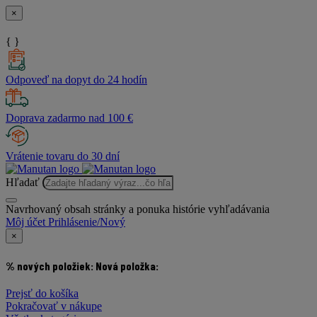
×
{ }
Odpoveď na dopyt do 24 hodín
Doprava zadarmo nad 100 €
Vrátenie tovaru do 30 dní
Hľadať
Navrhovaný obsah stránky a ponuka histórie vyhľadávania
Môj účet
Prihlásenie/Nový
×
% nových položiek:
Nová položka:
Prejsť do košíka
Pokračovať v nákupe