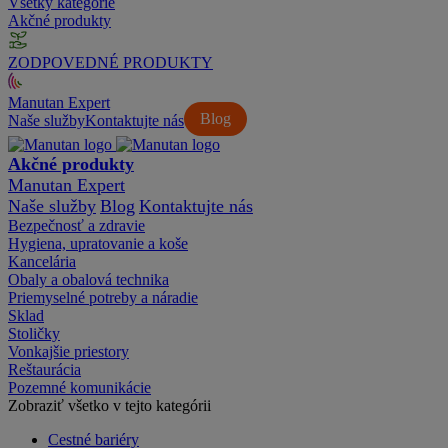
Všetky kategórie
Akčné produkty
ZODPOVEDNÉ PRODUKTY
Manutan Expert
Blog
Naše služby
Kontaktujte nás
Akčné produkty
Manutan Expert
Naše služby
Blog
Kontaktujte nás
Bezpečnosť a zdravie
Hygiena, upratovanie a koše
Kancelária
Obaly a obalová technika
Priemyselné potreby a náradie
Sklad
Stoličky
Vonkajšie priestory
Reštaurácia
Pozemné komunikácie
Zobraziť všetko v tejto kategórii
Cestné bariéry