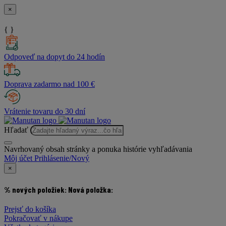
×
{ }
Odpoveď na dopyt do 24 hodín
Doprava zadarmo nad 100 €
Vrátenie tovaru do 30 dní
Hľadať
Navrhovaný obsah stránky a ponuka histórie vyhľadávania
Môj účet
Prihlásenie/Nový
×
% nových položiek:
Nová položka:
Prejsť do košíka
Pokračovať v nákupe