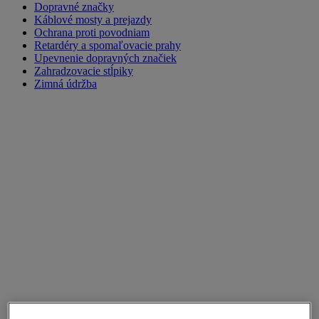
Dopravné značky
Káblové mosty a prejazdy
Ochrana proti povodniam
Retardéry a spomaľovacie prahy
Upevnenie dopravných značiek
Zahradzovacie stĺpiky
Zimná údržba