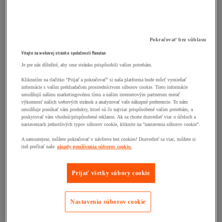
Pokračovať bez súhlasu
Vitajte na webovej stránke spoločnosti Manutan
Je pre nás dôležité, aby sme stránku prispôsobili vašim potrebám.
Kliknutím na tlačitko "Prijať a pokračovať" si naša platforma bude môcť vymieňať
informácie s vaším prehliadačom prostredníctvom súborov cookie. Tieto informácie
umožňujú nášmu marketingovému tímu a našim internetovým partnerom merať
výkonnosť našich webových stránok a analyzovať vaše nákupné preferencie. To nám
umožňuje ponúkať vám produkty, ktoré sú čo najviac prispôsobené vašim potrebám, a
poskytovať vám vhodnú/prispôsobené reklamu. Ak sa chcete dozvedieť viac o účeloch a
nastaveniach jednotlivých typov súborov cookie, kliknite na "nastavenia súborov cookie".
A samozrejme, môžete pokračovať v návšteve bez cookies! Dozvedieť sa viac, môžete si
tiež prečítať naše
zásady používania súborov cookie.
Prijať všetky súbory cookie
Nastavenia súborov cookie