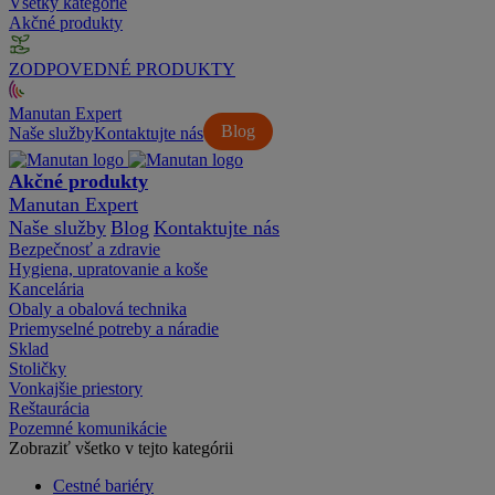
Všetky kategórie
Akčné produkty
ZODPOVEDNÉ PRODUKTY
Manutan Expert
Blog
Naše služby
Kontaktujte nás
Akčné produkty
Manutan Expert
Naše služby
Blog
Kontaktujte nás
Bezpečnosť a zdravie
Hygiena, upratovanie a koše
Kancelária
Obaly a obalová technika
Priemyselné potreby a náradie
Sklad
Stoličky
Vonkajšie priestory
Reštaurácia
Pozemné komunikácie
Zobraziť všetko v tejto kategórii
Cestné bariéry