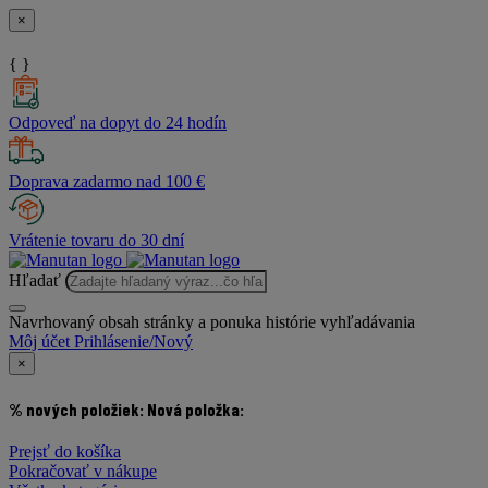
×
{ }
Odpoveď na dopyt do 24 hodín
Doprava zadarmo nad 100 €
Vrátenie tovaru do 30 dní
Hľadať
Navrhovaný obsah stránky a ponuka histórie vyhľadávania
Môj účet
Prihlásenie/Nový
×
% nových položiek:
Nová položka:
Prejsť do košíka
Pokračovať v nákupe