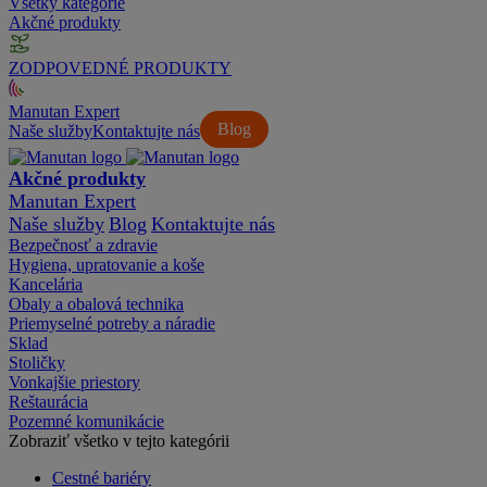
Všetky kategórie
Akčné produkty
ZODPOVEDNÉ PRODUKTY
Manutan Expert
Blog
Naše služby
Kontaktujte nás
Akčné produkty
Manutan Expert
Naše služby
Blog
Kontaktujte nás
Bezpečnosť a zdravie
Hygiena, upratovanie a koše
Kancelária
Obaly a obalová technika
Priemyselné potreby a náradie
Sklad
Stoličky
Vonkajšie priestory
Reštaurácia
Pozemné komunikácie
Zobraziť všetko v tejto kategórii
Cestné bariéry