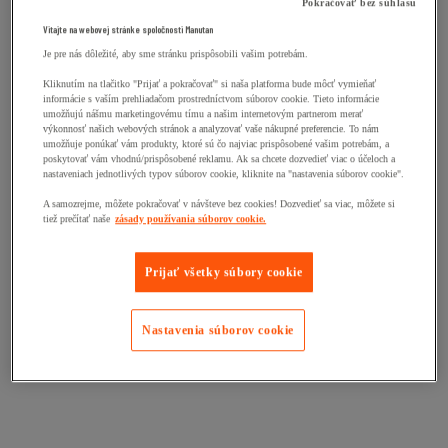
Pokračovať bez súhlasu
Vitajte na webovej stránke spoločnosti Manutan
Je pre nás dôležité, aby sme stránku prispôsobili vašim potrebám.
Kliknutím na tlačitko "Prijať a pokračovať" si naša platforma bude môcť vymieňať
informácie s vaším prehliadačom prostredníctvom súborov cookie. Tieto informácie
umožňujú nášmu marketingovému tímu a našim internetovým partnerom merať
výkonnosť našich webových stránok a analyzovať vaše nákupné preferencie. To nám
umožňuje ponúkať vám produkty, ktoré sú čo najviac prispôsobené vašim potrebám, a
poskytovať vám vhodnú/prispôsobené reklamu. Ak sa chcete dozvedieť viac o účeloch a
nastaveniach jednotlivých typov súborov cookie, kliknite na "nastavenia súborov cookie".
A samozrejme, môžete pokračovať v návšteve bez cookies! Dozvedieť sa viac, môžete si
tiež prečítať naše
zásady používania súborov cookie.
Prijať všetky súbory cookie
Nastavenia súborov cookie