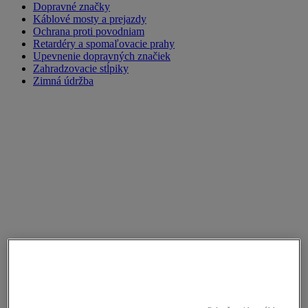
Dopravné značky
Káblové mosty a prejazdy
Ochrana proti povodniam
Retardéry a spomaľovacie prahy
Upevnenie dopravných značiek
Zahradzovacie stĺpiky
Zimná údržba