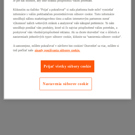
Je pre nás dôležité, aby sme stránku prispôsobili vašim potrebám.
Kliknutím na tlačitko "Prijať a pokračovať" si naša platforma bude môcť vymieňať
informácie s vaším prehliadačom prostredníctvom súborov cookie. Tieto informácie
umožňujú nášmu marketingovému tímu a našim internetovým partnerom merať
výkonnosť našich webových stránok a analyzovať vaše nákupné preferencie. To nám
umožňuje ponúkať vám produkty, ktoré sú čo najviac prispôsobené vašim potrebám, a
poskytovať vám vhodnú/prispôsobené reklamu. Ak sa chcete dozvedieť viac o účeloch a
nastaveniach jednotlivých typov súborov cookie, kliknite na "nastavenia súborov cookie".
A samozrejme, môžete pokračovať v návšteve bez cookies! Dozvedieť sa viac, môžete si
tiež prečítať naše
zásady používania súborov cookie.
Prijať všetky súbory cookie
Nastavenia súborov cookie