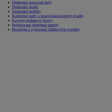
Dielenské pracovné stoly
Dielenské skrine
Dielenské stoličky
Kontrolné pulty a pracoviská kontroly kvality
Kovové podstavce (kozy)
Perforované dielenské panely
Prestavba a vybavenie úžitkových vozidiel