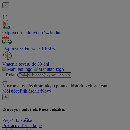
×
{ }
Odpoveď na dopyt do 24 hodín
Doprava zadarmo nad 100 €
Vrátenie tovaru do 30 dní
Hľadať
Navrhovaný obsah stránky a ponuka histórie vyhľadávania
Môj účet
Prihlásenie/Nový
×
% nových položiek:
Nová položka:
Prejsť do košíka
Pokračovať v nákupe