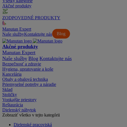
Všetky kategórie
Akčné produkty
ZODPOVEDNÉ PRODUKTY
Manutan Expert
Blog
Naše služby
Kontaktujte nás
Akčné produkty
Manutan Expert
Naše služby
Blog
Kontaktujte nás
Bezpečnosť a zdravie
Hygiena, upratovanie a koše
Kancelária
Obaly a obalová technika
Priemyselné potreby a náradie
Sklad
Stoličky
Vonkajšie priestory
Reštaurácia
Dielenský nábytok
Zobraziť všetko v tejto kategórii
Dielenské pracoviská