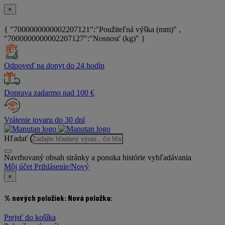
×
{ "7000000000002207121":"Použiteľná výška (mm)" ,
"7000000000002207127":"Nosnosť (kg)" }
Odpoveď na dopyt do 24 hodín
Doprava zadarmo nad 100 €
Vrátenie tovaru do 30 dní
Hľadať
Navrhovaný obsah stránky a ponuka histórie vyhľadávania
Môj účet
Prihlásenie/Nový
×
% nových položiek:
Nová položka:
Prejsť do košíka