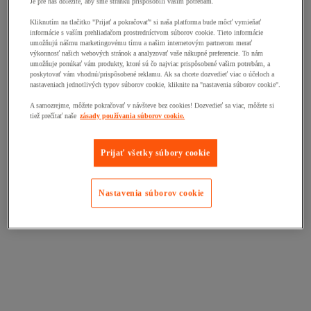
Je pre nás dôležité, aby sme stránku prispôsobili vašim potrebám.
Kliknutím na tlačitko "Prijať a pokračovať" si naša platforma bude môcť vymieňať
informácie s vaším prehliadačom prostredníctvom súborov cookie. Tieto informácie
umožňujú nášmu marketingovému tímu a našim internetovým partnerom merať
výkonnosť našich webových stránok a analyzovať vaše nákupné preferencie. To nám
umožňuje ponúkať vám produkty, ktoré sú čo najviac prispôsobené vašim potrebám, a
poskytovať vám vhodnú/prispôsobené reklamu. Ak sa chcete dozvedieť viac o účeloch a
nastaveniach jednotlivých typov súborov cookie, kliknite na "nastavenia súborov cookie".
A samozrejme, môžete pokračovať v návšteve bez cookies! Dozvedieť sa viac, môžete si
tiež prečítať naše
zásady používania súborov cookie.
Prijať všetky súbory cookie
Nastavenia súborov cookie