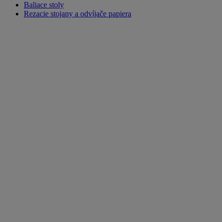
Baliace stoly
Rezacie stojany a odvíjače papiera