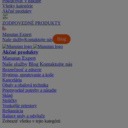
Pokračovať v nákupe
Všetky kategórie
Akčné produkty
ZODPOVEDNÉ PRODUKTY
Manutan Expert
Blog
Naše služby
Kontaktujte nás
Akčné produkty
Manutan Expert
Naše služby
Blog
Kontaktujte nás
Bezpečnosť a zdravie
Hygiena, upratovanie a koše
Kancelária
Obaly a obalová technika
Priemyselné potreby a náradie
Sklad
Stoličky
Vonkajšie priestory
Reštaurácia
Baliace stoly a odvíjače
Zobraziť všetko v tejto kategórii