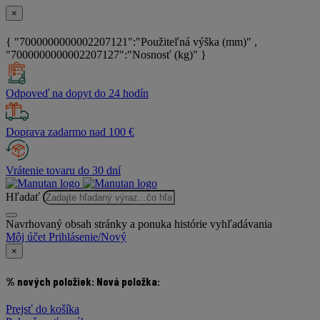
×
{ "7000000000002207121":"Použiteľná výška (mm)" ,
"7000000000002207127":"Nosnosť (kg)" }
Odpoveď na dopyt do 24 hodín
Doprava zadarmo nad 100 €
Vrátenie tovaru do 30 dní
Hľadať
Navrhovaný obsah stránky a ponuka histórie vyhľadávania
Môj účet
Prihlásenie/Nový
×
% nových položiek:
Nová položka:
Prejsť do košíka