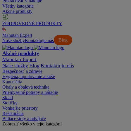
Pokračovať v nákupe
Všetky kategórie
Akčné produkty
ZODPOVEDNÉ PRODUKTY
Manutan Expert
Blog
Naše služby
Kontaktujte nás
Akčné produkty
Manutan Expert
Naše služby
Blog
Kontaktujte nás
Bezpečnosť a zdravie
Hygiena, upratovanie a koše
Kancelária
Obaly a obalová technika
Priemyselné potreby a náradie
Sklad
Stoličky
Vonkajšie priestory
Reštaurácia
Baliace stoly a odvíjače
Zobraziť všetko v tejto kategórii