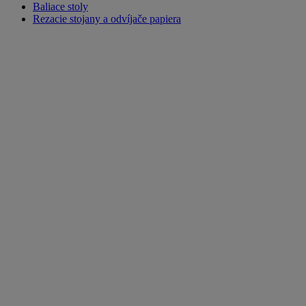
Baliace stoly
Rezacie stojany a odvíjače papiera