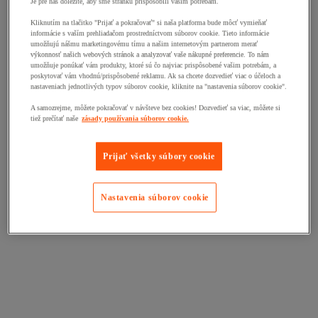
Je pre nás dôležité, aby sme stránku prispôsobili vašim potrebám.
Kliknutím na tlačitko "Prijať a pokračovať" si naša platforma bude môcť vymieňať
informácie s vaším prehliadačom prostredníctvom súborov cookie. Tieto informácie
umožňujú nášmu marketingovému tímu a našim internetovým partnerom merať
výkonnosť našich webových stránok a analyzovať vaše nákupné preferencie. To nám
umožňuje ponúkať vám produkty, ktoré sú čo najviac prispôsobené vašim potrebám, a
poskytovať vám vhodnú/prispôsobené reklamu. Ak sa chcete dozvedieť viac o účeloch a
nastaveniach jednotlivých typov súborov cookie, kliknite na "nastavenia súborov cookie".
A samozrejme, môžete pokračovať v návšteve bez cookies! Dozvedieť sa viac, môžete si
tiež prečítať naše
zásady používania súborov cookie.
Prijať všetky súbory cookie
Nastavenia súborov cookie