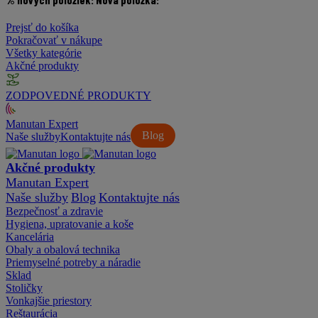
Prejsť do košíka
Pokračovať v nákupe
Všetky kategórie
Akčné produkty
ZODPOVEDNÉ PRODUKTY
Manutan Expert
Blog
Naše služby
Kontaktujte nás
Akčné produkty
Manutan Expert
Naše služby
Blog
Kontaktujte nás
Bezpečnosť a zdravie
Hygiena, upratovanie a koše
Kancelária
Obaly a obalová technika
Priemyselné potreby a náradie
Sklad
Stoličky
Vonkajšie priestory
Reštaurácia