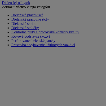
Dielenský nábytok
Zobraziť všetko v tejto kategórii
Dielenské pracoviská
Dielenské pracovné stoly
Dielenské skrine
Dielenské stoličky
Kontrolné pulty a pracoviská kontroly kvality
Kovové podstavce (kozy)
Perforované dielenské panely
Prestavba a vybavenie úžitkových vozidiel