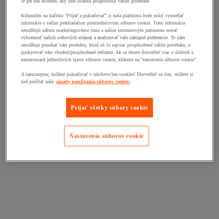
Je pre nás dôležité, aby sme stránku prispôsobili vašim potrebám.
Kliknutím na tlačitko "Prijať a pokračovať" si naša platforma bude môcť vymieňať
informácie s vaším prehliadačom prostredníctvom súborov cookie. Tieto informácie
umožňujú nášmu marketingovému tímu a našim internetovým partnerom merať
výkonnosť našich webových stránok a analyzovať vaše nákupné preferencie. To nám
umožňuje ponúkať vám produkty, ktoré sú čo najviac prispôsobené vašim potrebám, a
poskytovať vám vhodnú/prispôsobené reklamu. Ak sa chcete dozvedieť viac o účeloch a
nastaveniach jednotlivých typov súborov cookie, kliknite na "nastavenia súborov cookie".
A samozrejme, môžete pokračovať v návšteve bez cookies! Dozvedieť sa viac, môžete si
tiež prečítať naše
zásady používania súborov cookie.
Prijať všetky súbory cookie
Nastavenia súborov cookie