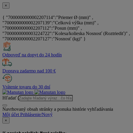
×
{ "7000000000002207114":"Priemer Ø (mm)" ,
"7000000000002207139":"Celková výška (mm)" ,
"7000000000002207112":"Posun (mm)" ,
"7000000000003224722":"Kolesa/kolieska Nosnosť (Roztriediť)" ,
"7000000000002207127":"Nosnosť (kg)" }
Odpoveď na dopyt do 24 hodín
Doprava zadarmo nad 100 €
Vrátenie tovaru do 30 dní
Hľadať
Navrhovaný obsah stránky a ponuka histórie vyhľadávania
Môj účet
Prihlásenie/Nový
×
% nových položiek:
Nová položka: