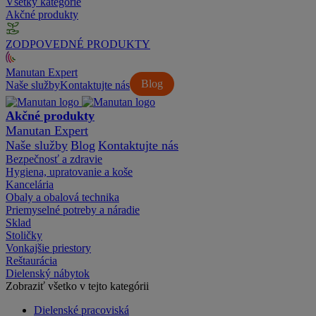
Všetky kategórie
Akčné produkty
ZODPOVEDNÉ PRODUKTY
Manutan Expert
Blog
Naše služby
Kontaktujte nás
Akčné produkty
Manutan Expert
Naše služby
Blog
Kontaktujte nás
Bezpečnosť a zdravie
Hygiena, upratovanie a koše
Kancelária
Obaly a obalová technika
Priemyselné potreby a náradie
Sklad
Stoličky
Vonkajšie priestory
Reštaurácia
Dielenský nábytok
Zobraziť všetko v tejto kategórii
Dielenské pracoviská