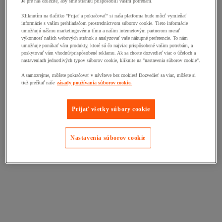
Je pre nás dôležité, aby sme stránku prispôsobili vašim potrebám.
Kliknutím na tlačitko "Prijať a pokračovať" si naša platforma bude môcť vymieňať
informácie s vaším prehliadačom prostredníctvom súborov cookie. Tieto informácie
umožňujú nášmu marketingovému tímu a našim internetovým partnerom merať
výkonnosť našich webových stránok a analyzovať vaše nákupné preferencie. To nám
umožňuje ponúkať vám produkty, ktoré sú čo najviac prispôsobené vašim potrebám, a
poskytovať vám vhodnú/prispôsobené reklamu. Ak sa chcete dozvedieť viac o účeloch a
nastaveniach jednotlivých typov súborov cookie, kliknite na "nastavenia súborov cookie".
A samozrejme, môžete pokračovať v návšteve bez cookies! Dozvedieť sa viac, môžete si
tiež prečítať naše
zásady používania súborov cookie.
Prijať všetky súbory cookie
Nastavenia súborov cookie