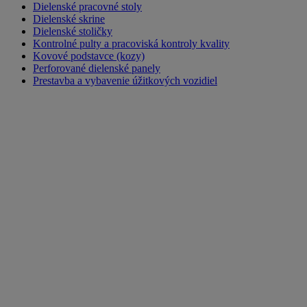
Dielenské pracovné stoly
Dielenské skrine
Dielenské stoličky
Kontrolné pulty a pracoviská kontroly kvality
Kovové podstavce (kozy)
Perforované dielenské panely
Prestavba a vybavenie úžitkových vozidiel