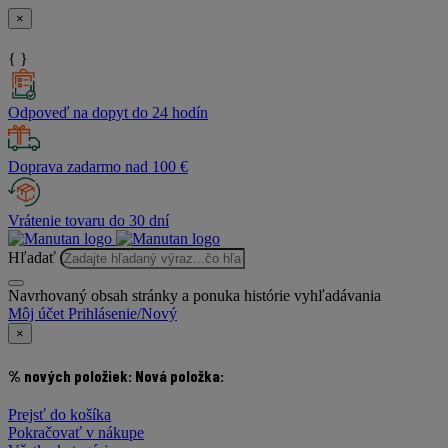
×
{ }
Odpoveď na dopyt do 24 hodín
Doprava zadarmo nad 100 €
Vrátenie tovaru do 30 dní
Hľadať
Navrhovaný obsah stránky a ponuka histórie vyhľadávania
Môj účet
Prihlásenie/Nový
×
% nových položiek:
Nová položka:
Prejsť do košíka
Pokračovať v nákupe