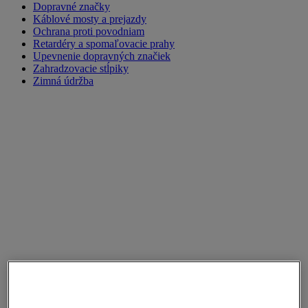
Dopravné značky
Káblové mosty a prejazdy
Ochrana proti povodniam
Retardéry a spomaľovacie prahy
Upevnenie dopravných značiek
Zahradzovacie stĺpiky
Zimná údržba