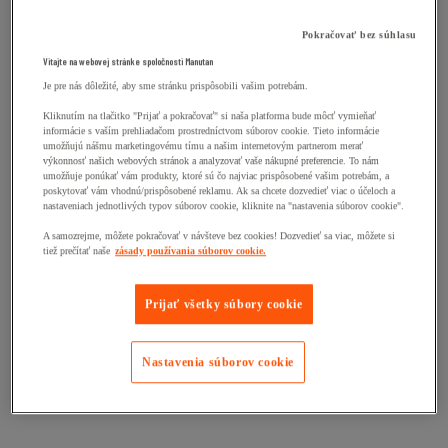
Pokračovať bez súhlasu
Vitajte na webovej stránke spoločnosti Manutan
Je pre nás dôležité, aby sme stránku prispôsobili vašim potrebám.
Kliknutím na tlačitko "Prijať a pokračovať" si naša platforma bude môcť vymieňať
informácie s vaším prehliadačom prostredníctvom súborov cookie. Tieto informácie
umožňujú nášmu marketingovému tímu a našim internetovým partnerom merať
výkonnosť našich webových stránok a analyzovať vaše nákupné preferencie. To nám
umožňuje ponúkať vám produkty, ktoré sú čo najviac prispôsobené vašim potrebám, a
poskytovať vám vhodnú/prispôsobené reklamu. Ak sa chcete dozvedieť viac o účeloch a
nastaveniach jednotlivých typov súborov cookie, kliknite na "nastavenia súborov cookie".
A samozrejme, môžete pokračovať v návšteve bez cookies! Dozvedieť sa viac, môžete si
tiež prečítať naše
zásady používania súborov cookie.
Prijať všetky súbory cookie
Nastavenia súborov cookie