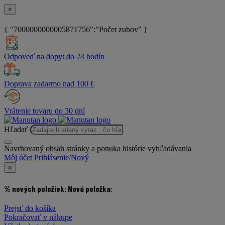
×
{ "7000000000005871756":"Počet zubov" }
Odpoveď na dopyt do 24 hodín
Doprava zadarmo nad 100 €
Vrátenie tovaru do 30 dní
Hľadať
Navrhovaný obsah stránky a ponuka histórie vyhľadávania
Môj účet
Prihlásenie/Nový
×
% nových položiek:
Nová položka:
Prejsť do košíka
Pokračovať v nákupe