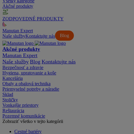
Všetky kategórie
Akčné produkty
ZODPOVEDNÉ PRODUKTY
Manutan Expert
Blog
Naše služby
Kontaktujte nás
Akčné produkty
Manutan Expert
Naše služby
Blog
Kontaktujte nás
Bezpečnosť a zdravie
Hygiena, upratovanie a koše
Kancelária
Obaly a obalová technika
Priemyselné potreby a náradie
Sklad
Stoličky
Vonkajšie priestory
Reštaurácia
Pozemné komunikácie
Zobraziť všetko v tejto kategórii
Cestné bariéry