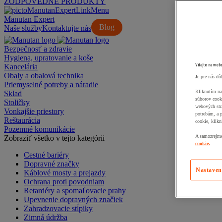
ZODPOVEDNÉ PRODUKTY
Manutan Expert
Blog
Naše služby
Kontaktujte nás
Bezpečnosť a zdravie
Hygiena, upratovanie a koše
Vitajte na web
Kancelária
Obaly a obalová technika
Je pre nás dô
Priemyselné potreby a náradie
Kliknutím na
Sklad
súborov cook
Stoličky
webových str
Vonkajšie priestory
potrebám, a 
Reštaurácia
cookie, klikn
Pozemné komunikácie
A samozrejme,
Zobraziť všetko v tejto kategórii
cookie.
Cestné bariéry
Dopravné značky
Nastaven
Káblové mosty a prejazdy
Ochrana proti povodniam
Retardéry a spomaľovacie prahy
Upevnenie dopravných značiek
Zahradzovacie stĺpiky
Zimná údržba