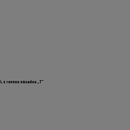
i, s rovnou násadou „T“