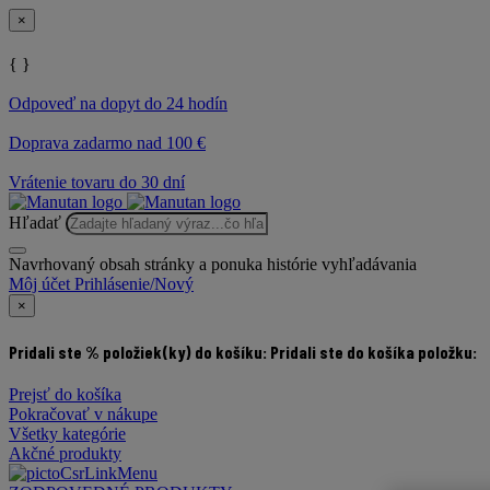
×
{ }
Odpoveď na dopyt do 24 hodín
Doprava zadarmo nad 100 €
Vrátenie tovaru do 30 dní
Hľadať
Navrhovaný obsah stránky a ponuka histórie vyhľadávania
Môj účet
Prihlásenie/Nový
×
Pridali ste % položiek(ky) do košíku:
Pridali ste do košíka položku:
Prejsť do košíka
Pokračovať v nákupe
Všetky kategórie
Akčné produkty