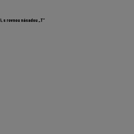
i, s rovnou násadou „T“