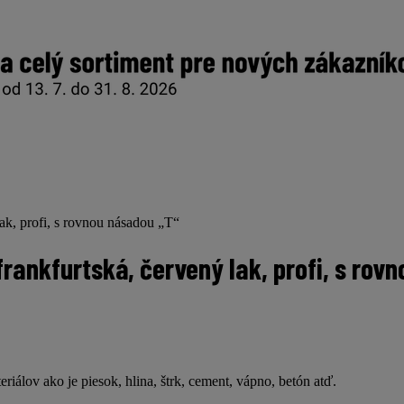
k, profi, s rovnou násadou „T“
ankfurtská, červený lak, profi, s rov
álov ako je piesok, hlina, štrk, cement, vápno, betón atď.