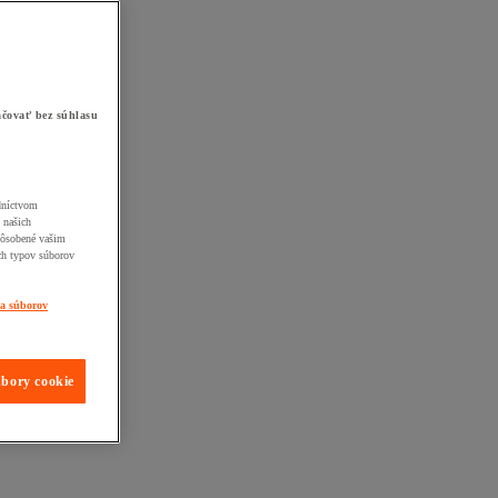
čovať bez súhlasu
edníctvom
 našich
pôsobené vašim
ch typov súborov
ia súborov
úbory cookie