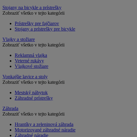
Stojany na bicykle a prístrešky
Zobraziť všetko v tejto kategórii
Prístrešky pre fajčiarov
Stojany a prístrešky pre bicykle
Vlajky a stožiare
Zobraziť všetko v tejto kategórii
Reklamná vlajka
Veterné rukávy
Vlajkové stožiare
Vonkajšie lavice a stoly
Zobraziť všetko v tejto kategórii
Mestský nábytok
Záhradné prístrešky
Záhrada
Zobraziť všetko v tejto kategórii
Hrantíky a zeleninová záhrada
Motorizované záhradné náradie
Záhradné náradie