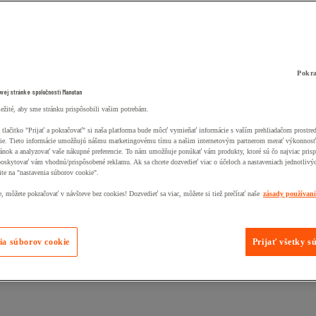
Pokra
ovej stránke spoločnosti Manutan
ležité, aby sme stránku prispôsobili vašim potrebám.
 tlačitko "Prijať a pokračovať" si naša platforma bude môcť vymieňať informácie s vaším prehliadačom prostr
ie. Tieto informácie umožňujú nášmu marketingovému tímu a našim internetovým partnerom merať výkonnosť
ánok a analyzovať vaše nákupné preferencie. To nám umožňuje ponúkať vám produkty, ktoré sú čo najviac pris
poskytovať vám vhodnú/prispôsobené reklamu. Ak sa chcete dozvedieť viac o účeloch a nastaveniach jednotlivý
ite na "nastavenia súborov cookie".
 môžete pokračovať v návšteve bez cookies! Dozvedieť sa viac, môžete si tiež prečítať naše
zásady používan
ia súborov cookie
Prijať všetky s