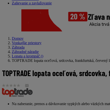
Zalievanie a zavlažovanie
Domov
Vonkajšie priestory
Záhrada
Záhradné náradie
Lopata a krompáč
()
TOPTRADE lopata oceľová, srdcovka, frankfurtská, červený la
TOPTRADE lopata oceľová, srdcovka, fr
(0)
Žiadna
hodnota
hodnotenia
Odkaz
na
Na naberanie, prenos a dávkovanie sypkých alebo väzkých materi
tú