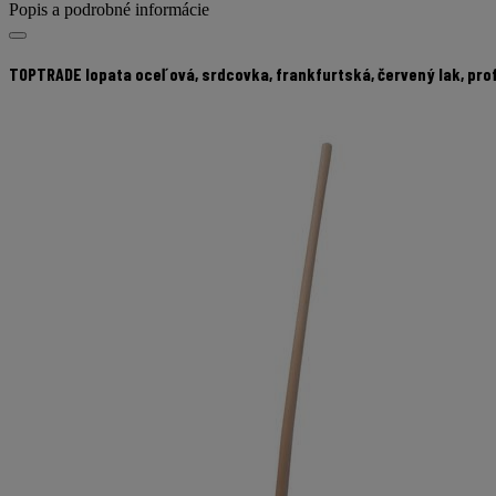
istú
Popis a podrobné informácie
stránku.
TOPTRADE lopata oceľová, srdcovka, frankfurtská, červený lak, prof