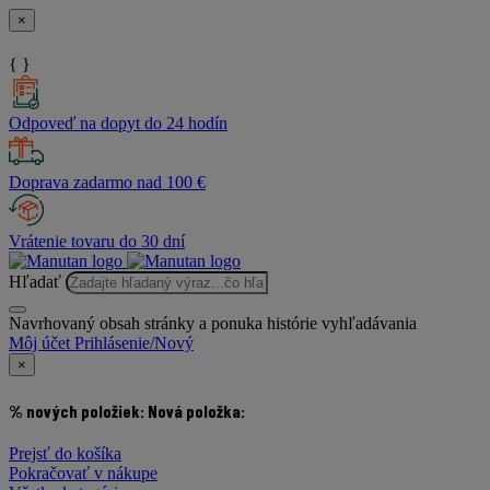
×
{ }
Odpoveď na dopyt do 24 hodín
Doprava zadarmo nad 100 €
Vrátenie tovaru do 30 dní
Hľadať
Navrhovaný obsah stránky a ponuka histórie vyhľadávania
Môj účet
Prihlásenie/Nový
×
% nových položiek:
Nová položka:
Prejsť do košíka
Pokračovať v nákupe