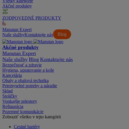
Všetky kategórie
Akčné produkty
ZODPOVEDNÉ PRODUKTY
Manutan Expert
Blog
Naše služby
Kontaktujte nás
Akčné produkty
Manutan Expert
Naše služby
Blog
Kontaktujte nás
Bezpečnosť a zdravie
Hygiena, upratovanie a koše
Kancelária
Obaly a obalová technika
Priemyselné potreby a náradie
Sklad
Stoličky
Vonkajšie priestory
Reštaurácia
Pozemné komunikácie
Zobraziť všetko v tejto kategórii
Cestné bariéry