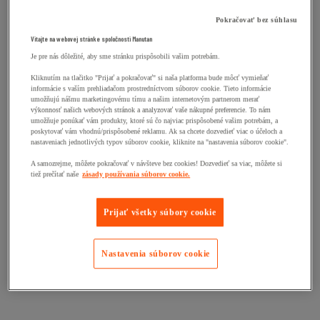
Pokračovať bez súhlasu
Vitajte na webovej stránke spoločnosti Manutan
Je pre nás dôležité, aby sme stránku prispôsobili vašim potrebám.
Kliknutím na tlačitko "Prijať a pokračovať" si naša platforma bude môcť vymieňať
informácie s vaším prehliadačom prostredníctvom súborov cookie. Tieto informácie
umožňujú nášmu marketingovému tímu a našim internetovým partnerom merať
výkonnosť našich webových stránok a analyzovať vaše nákupné preferencie. To nám
umožňuje ponúkať vám produkty, ktoré sú čo najviac prispôsobené vašim potrebám, a
poskytovať vám vhodnú/prispôsobené reklamu. Ak sa chcete dozvedieť viac o účeloch a
nastaveniach jednotlivých typov súborov cookie, kliknite na "nastavenia súborov cookie".
A samozrejme, môžete pokračovať v návšteve bez cookies! Dozvedieť sa viac, môžete si
tiež prečítať naše
zásady používania súborov cookie.
Prijať všetky súbory cookie
Nastavenia súborov cookie