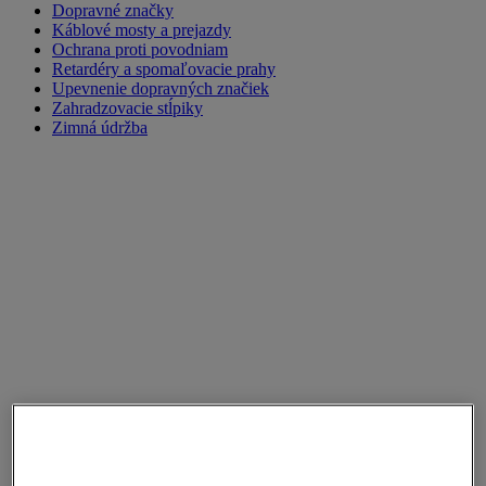
Dopravné značky
Káblové mosty a prejazdy
Ochrana proti povodniam
Retardéry a spomaľovacie prahy
Upevnenie dopravných značiek
Zahradzovacie stĺpiky
Zimná údržba