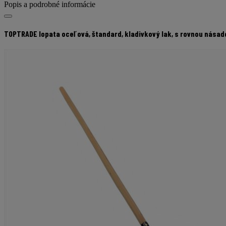
istú
Popis a podrobné informácie
stránku.
TOPTRADE lopata oceľová, štandard, kladivkový lak, s rovnou násad