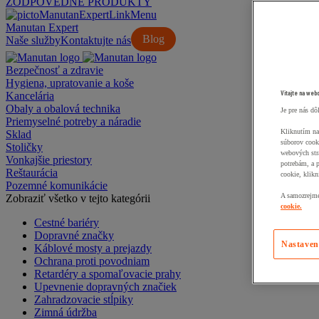
ZODPOVEDNÉ PRODUKTY
Manutan Expert
Blog
Naše služby
Kontaktujte nás
Bezpečnosť a zdravie
Hygiena, upratovanie a koše
Vitajte na web
Kancelária
Obaly a obalová technika
Je pre nás dô
Priemyselné potreby a náradie
Kliknutím na
Sklad
súborov cook
Stoličky
webových str
Vonkajšie priestory
potrebám, a 
Reštaurácia
cookie, klikn
Pozemné komunikácie
A samozrejme,
Zobraziť všetko v tejto kategórii
cookie.
Cestné bariéry
Dopravné značky
Nastaven
Káblové mosty a prejazdy
Ochrana proti povodniam
Retardéry a spomaľovacie prahy
Upevnenie dopravných značiek
Zahradzovacie stĺpiky
Zimná údržba