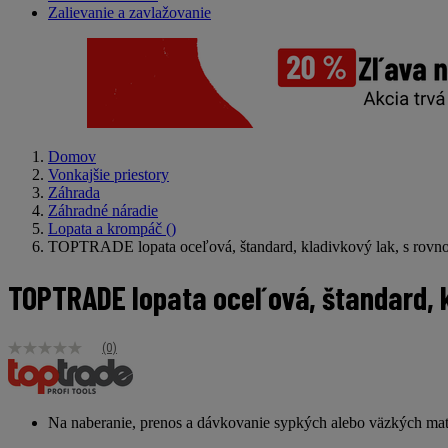
Zalievanie a zavlažovanie
Domov
Vonkajšie priestory
Záhrada
Záhradné náradie
Lopata a krompáč
()
TOPTRADE lopata oceľová, štandard, kladivkový lak, s rovn
TOPTRADE lopata oceľová, štandard, k
(0)
Žiadna
hodnota
hodnotenia
Odkaz
na
Na naberanie, prenos a dávkovanie sypkých alebo väzkých materi
tú