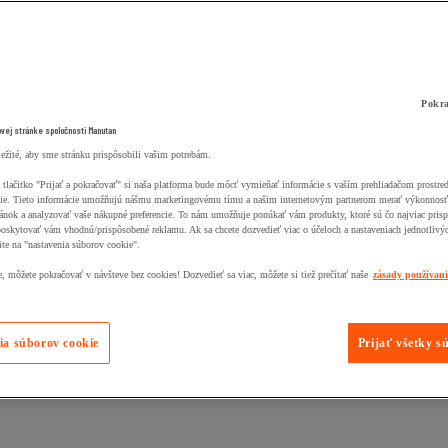
Pokra
ovej stránke spoločnosti Manutan
ležité, aby sme stránku prispôsobili vašim potrebám.
 tlačitko "Prijať a pokračovať" si naša platforma bude môcť vymieňať informácie s vaším prehliadačom prostr
ie. Tieto informácie umožňujú nášmu marketingovému tímu a našim internetovým partnerom merať výkonnosť
ánok a analyzovať vaše nákupné preferencie. To nám umožňuje ponúkať vám produkty, ktoré sú čo najviac pris
poskytovať vám vhodnú/prispôsobené reklamu. Ak sa chcete dozvedieť viac o účeloch a nastaveniach jednotlivý
ite na "nastavenia súborov cookie".
 môžete pokračovať v návšteve bez cookies! Dozvedieť sa viac, môžete si tiež prečítať naše
zásady používan
ia súborov cookie
Prijať všetky s