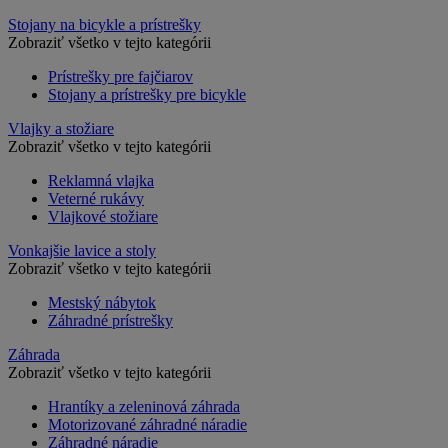
Stojany na bicykle a prístrešky
Zobraziť všetko v tejto kategórii
Prístrešky pre fajčiarov
Stojany a prístrešky pre bicykle
Vlajky a stožiare
Zobraziť všetko v tejto kategórii
Reklamná vlajka
Veterné rukávy
Vlajkové stožiare
Vonkajšie lavice a stoly
Zobraziť všetko v tejto kategórii
Mestský nábytok
Záhradné prístrešky
Záhrada
Zobraziť všetko v tejto kategórii
Hrantíky a zeleninová záhrada
Motorizované záhradné náradie
Záhradné náradie