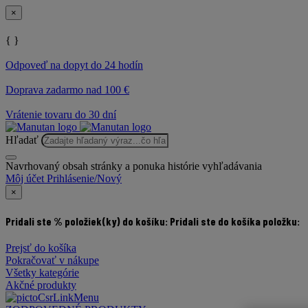
×
{ }
Odpoveď na dopyt do 24 hodín
Doprava zadarmo nad 100 €
Vrátenie tovaru do 30 dní
Hľadať
Navrhovaný obsah stránky a ponuka histórie vyhľadávania
Môj účet
Prihlásenie/Nový
×
Pridali ste % položiek(ky) do košíku:
Pridali ste do košíka položku:
Prejsť do košíka
Pokračovať v nákupe
Všetky kategórie
Akčné produkty