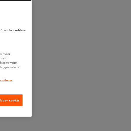
čovať bez súhlasu
edníctvom
 našich
pôsobené vašim
ch typov súborov
ia súborov
úbory cookie