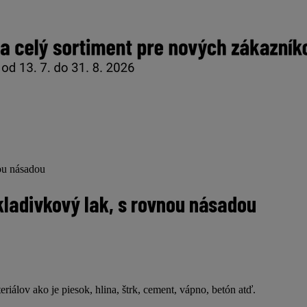
ou násadou
ladivkový lak, s rovnou násadou
álov ako je piesok, hlina, štrk, cement, vápno, betón atď.