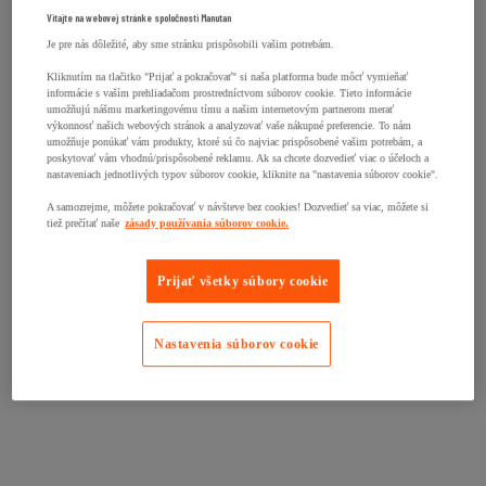
Vitajte na webovej stránke spoločnosti Manutan
Je pre nás dôležité, aby sme stránku prispôsobili vašim potrebám.
Kliknutím na tlačitko "Prijať a pokračovať" si naša platforma bude môcť vymieňať
informácie s vaším prehliadačom prostredníctvom súborov cookie. Tieto informácie
umožňujú nášmu marketingovému tímu a našim internetovým partnerom merať
výkonnosť našich webových stránok a analyzovať vaše nákupné preferencie. To nám
umožňuje ponúkať vám produkty, ktoré sú čo najviac prispôsobené vašim potrebám, a
poskytovať vám vhodnú/prispôsobené reklamu. Ak sa chcete dozvedieť viac o účeloch a
nastaveniach jednotlivých typov súborov cookie, kliknite na "nastavenia súborov cookie".
A samozrejme, môžete pokračovať v návšteve bez cookies! Dozvedieť sa viac, môžete si
tiež prečítať naše
zásady používania súborov cookie.
Prijať všetky súbory cookie
Nastavenia súborov cookie