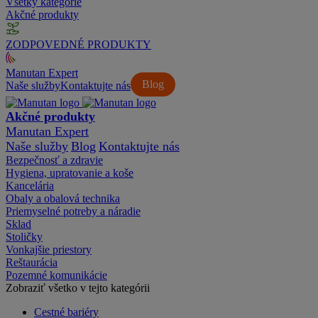
Všetky kategórie
Akčné produkty
ZODPOVEDNÉ PRODUKTY
Manutan Expert
Blog
Naše služby
Kontaktujte nás
Akčné produkty
Manutan Expert
Naše služby
Blog
Kontaktujte nás
Bezpečnosť a zdravie
Hygiena, upratovanie a koše
Kancelária
Obaly a obalová technika
Priemyselné potreby a náradie
Sklad
Stoličky
Vonkajšie priestory
Reštaurácia
Pozemné komunikácie
Zobraziť všetko v tejto kategórii
Cestné bariéry