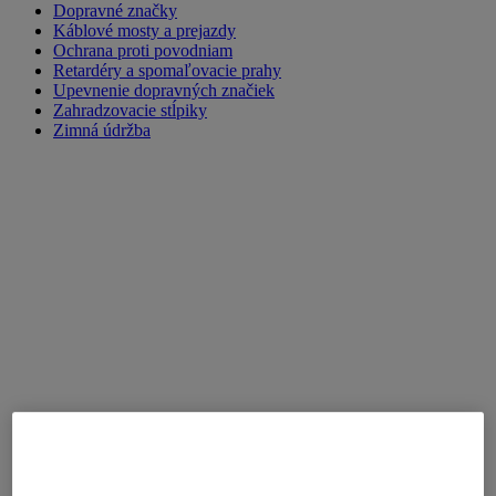
Dopravné značky
Káblové mosty a prejazdy
Ochrana proti povodniam
Retardéry a spomaľovacie prahy
Upevnenie dopravných značiek
Zahradzovacie stĺpiky
Zimná údržba