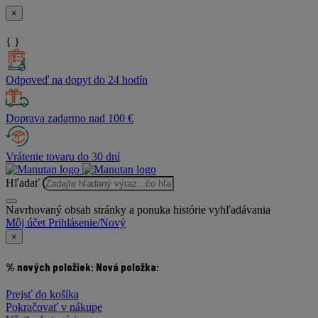
×
{ }
Odpoveď na dopyt do 24 hodín
Doprava zadarmo nad 100 €
Vrátenie tovaru do 30 dní
Hľadať
Navrhovaný obsah stránky a ponuka histórie vyhľadávania
Môj účet
Prihlásenie/Nový
×
% nových položiek:
Nová položka:
Prejsť do košíka
Pokračovať v nákupe