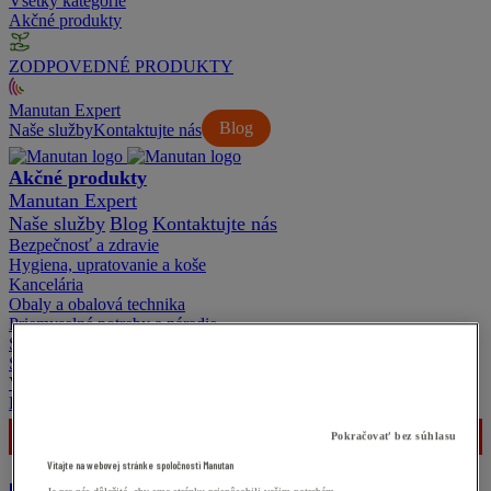
Všetky kategórie
Akčné produkty
ZODPOVEDNÉ PRODUKTY
Manutan Expert
Blog
Naše služby
Kontaktujte nás
Akčné produkty
Manutan Expert
Naše služby
Blog
Kontaktujte nás
Bezpečnosť a zdravie
Hygiena, upratovanie a koše
Kancelária
Obaly a obalová technika
Priemyselné potreby a náradie
Sklad
Stoličky
Vonkajšie priestory
Reštaurácia
Pokračovať bez súhlasu
Vitajte na webovej stránke spoločnosti Manutan
Kontakt