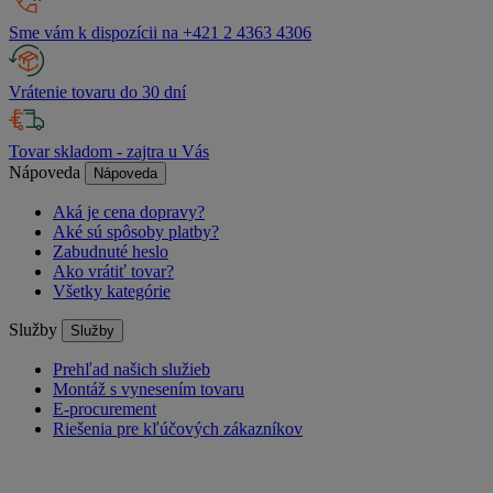
Sme vám k dispozícii na +421 2 4363 4306
Vrátenie tovaru do 30 dní
Tovar skladom - zajtra u Vás
Nápoveda
Nápoveda
Aká je cena dopravy?
Aké sú spôsoby platby?
Zabudnuté heslo
Ako vrátiť tovar?
Všetky kategórie
Služby
Služby
Prehľad našich služieb
Montáž s vynesením tovaru
E-procurement
Riešenia pre kľúčových zákazníkov