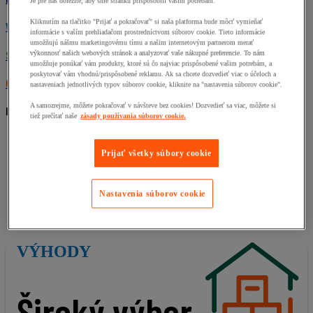
Je pre nás dôležité, aby sme stránku prispôsobili vašim potrebám.
Kliknutím na tlačitko "Prijať a pokračovať" si naša platforma bude môcť vymieňať
Výhody
informácie s vaším prehliadačom prostredníctvom súborov cookie. Tieto informácie
umožňujú nášmu marketingovému tímu a našim internetovým partnerom merať
Služby
výkonnosť našich webových stránok a analyzovať vaše nákupné preferencie. To nám
umožňuje ponúkať vám produkty, ktoré sú čo najviac prispôsobené vašim potrebám, a
poskytovať vám vhodnú/prispôsobené reklamu. Ak sa chcete dozvedieť viac o účeloch a
O nás
nastaveniach jednotlivých typov súborov cookie, kliknite na "nastavenia súborov cookie".
A samozrejme, môžete pokračovať v návšteve bez cookies! Dozvedieť sa viac, môžete si
Nakupovanie
tiež prečítať naše
zásady používania súborov cookie.
Doprava
Platba
Prijať všetky súbory cookie
Vrátenie tovaru a reklamácia
Obchodné podmienky
Katalógy
Nastavenia súborov cookie
Ochrana osobných údajov
Cookies
VÝHODY
Široký výber