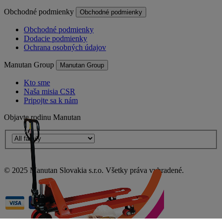
Obchodné podmienky
Obchodné podmienky
Obchodné podmienky
Dodacie podmienky
Ochrana osobných údajov
Manutan Group
Manutan Group
Kto sme
Naša misia CSR
Pripojte sa k nám
Objavte rodinu Manutan
© 2025 Manutan Slovakia s.r.o. Všetky práva vyhradené.
Prístupnosť – niektoré body nie sú v súlade