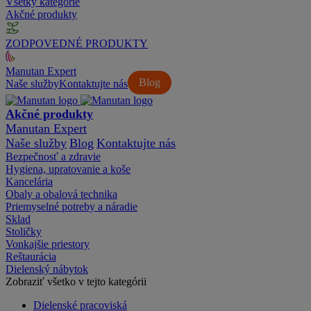
Všetky kategórie
Akčné produkty
ZODPOVEDNÉ PRODUKTY
Manutan Expert
Blog
Naše služby
Kontaktujte nás
Akčné produkty
Manutan Expert
Naše služby
Blog
Kontaktujte nás
Bezpečnosť a zdravie
Hygiena, upratovanie a koše
Kancelária
Obaly a obalová technika
Priemyselné potreby a náradie
Sklad
Stoličky
Vonkajšie priestory
Reštaurácia
Dielenský nábytok
Zobraziť všetko v tejto kategórii
Dielenské pracoviská