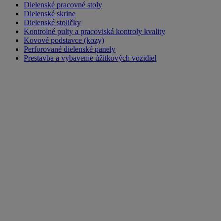
Dielenské pracovné stoly
Dielenské skrine
Dielenské stoličky
Kontrolné pulty a pracoviská kontroly kvality
Kovové podstavce (kozy)
Perforované dielenské panely
Prestavba a vybavenie úžitkových vozidiel