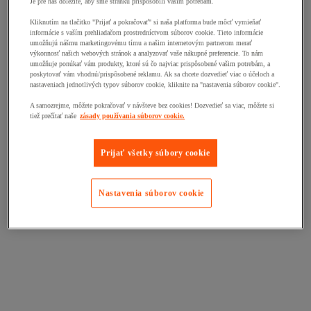
Je pre nás dôležité, aby sme stránku prispôsobili vašim potrebám.
Kliknutím na tlačitko "Prijať a pokračovať" si naša platforma bude môcť vymieňať
informácie s vaším prehliadačom prostredníctvom súborov cookie. Tieto informácie
umožňujú nášmu marketingovému tímu a našim internetovým partnerom merať
výkonnosť našich webových stránok a analyzovať vaše nákupné preferencie. To nám
umožňuje ponúkať vám produkty, ktoré sú čo najviac prispôsobené vašim potrebám, a
poskytovať vám vhodnú/prispôsobené reklamu. Ak sa chcete dozvedieť viac o účeloch a
nastaveniach jednotlivých typov súborov cookie, kliknite na "nastavenia súborov cookie".
A samozrejme, môžete pokračovať v návšteve bez cookies! Dozvedieť sa viac, môžete si
tiež prečítať naše
zásady používania súborov cookie.
Prijať všetky súbory cookie
Nastavenia súborov cookie