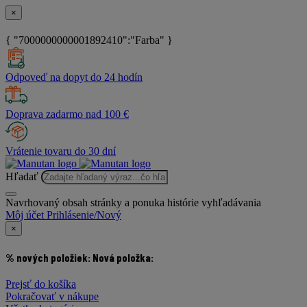
×
{ "7000000000001892410":"Farba" }
Odpoveď na dopyt do 24 hodín
Doprava zadarmo nad 100 €
Vrátenie tovaru do 30 dní
Hľadať
Navrhovaný obsah stránky a ponuka histórie vyhľadávania
Môj účet
Prihlásenie/Nový
×
% nových položiek:
Nová položka:
Prejsť do košíka
Pokračovať v nákupe