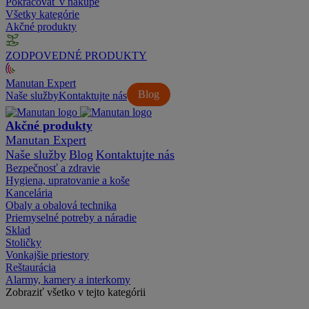
Pokračovať v nákupe
Všetky kategórie
Akčné produkty
ZODPOVEDNÉ PRODUKTY
Manutan Expert
Blog
Naše služby
Kontaktujte nás
Akčné produkty
Manutan Expert
Naše služby
Blog
Kontaktujte nás
Bezpečnosť a zdravie
Hygiena, upratovanie a koše
Kancelária
Obaly a obalová technika
Priemyselné potreby a náradie
Sklad
Stoličky
Vonkajšie priestory
Reštaurácia
Alarmy, kamery a interkomy
Zobraziť všetko v tejto kategórii