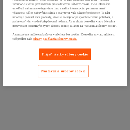
informácie s vaším prehliadačom prostredníctvom súborov cookie. Tieto informácie
umožňujú nášmu marketingovému tímu a našim internetovým partnerom merať
výkonnosť našich webových stránok a analyzovať vaše nákupné preferencie. To nám
umožňuje ponúkať vám produkty, ktoré sú čo najviac prispôsobené vašim potrebám, a
poskytovať vám vhodnú/prispôsobené reklamu. Ak sa chcete dozvedieť viac o účeloch a
nastaveniach jednotlivých typov súborov cookie, kliknite na "nastavenia súborov cookie".
A samozrejme, môžete pokračovať v návšteve bez cookies! Dozvedieť sa viac, môžete si
tiež prečítať naše
zásady používania súborov cookie.
Prijať všetky súbory cookie
Nastavenia súborov cookie