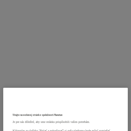
Vitajte na webovej stránke spoločnosti Manutan
Je pre nás dôležité, aby sme stránku prispôsobili vašim potrebám.
Kliknutím na tlačitko "Prijať a pokračovať" si naša platforma bude môcť vymieňať