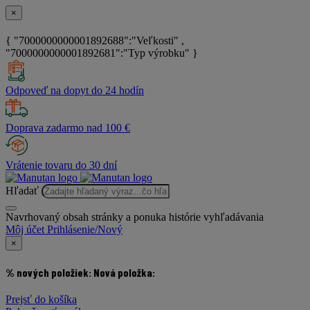
×
{ "7000000000001892688":"Veľkosti" ,
"7000000000001892681":"Typ výrobku" }
Odpoveď na dopyt do 24 hodín
Doprava zadarmo nad 100 €
Vrátenie tovaru do 30 dní
Hľadať
Navrhovaný obsah stránky a ponuka histórie vyhľadávania
Môj účet
Prihlásenie/Nový
×
% nových položiek:
Nová položka:
Prejsť do košíka