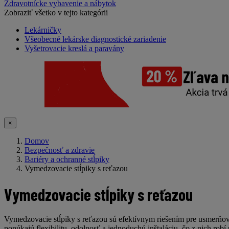
Zdravotnícke vybavenie a nábytok
Zobraziť všetko v tejto kategórii
Lekárničky
Všeobecné lekárske diagnostické zariadenie
Vyšetrovacie kreslá a paravány
×
Domov
Bezpečnosť a zdravie
Bariéry a ochranné stĺpiky
Vymedzovacie stĺpiky s reťazou
Vymedzovacie stĺpiky s reťazou
Vymedzovacie stĺpiky s reťazou
sú efektívnym riešením pre usmerňova
ponúkajú flexibilitu, odolnosť a jednoduchú inštaláciu, čo z nich robí