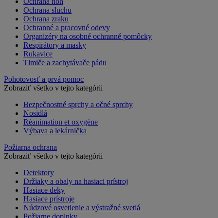
Ochrana nôh
Ochrana sluchu
Ochrana zraku
Ochranné a pracovné odevy
Organizéry na osobné ochranné pomôcky
Respirátory a masky
Rukavice
Tlmiče a zachytávače pádu
Pohotovosť a prvá pomoc
Zobraziť všetko v tejto kategórii
Bezpečnostné sprchy a očné sprchy
Nosidlá
Réanimation et oxygène
Výbava a lekárnička
Požiarna ochrana
Zobraziť všetko v tejto kategórii
Detektory
Držiaky a obaly na hasiaci prístroj
Hasiace deky
Hasiace prístroje
Núdzové osvetlenie a výstražné svetlá
Požiarne doplnky