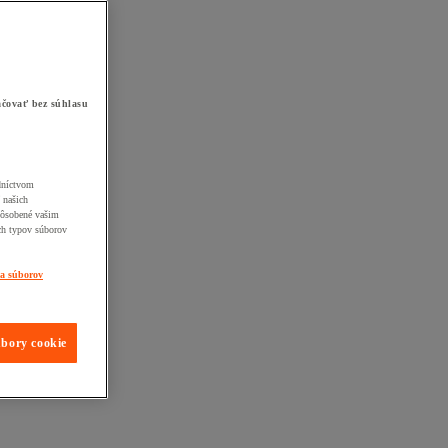
čovať bez súhlasu
edníctvom
 našich
pôsobené vašim
ch typov súborov
ia súborov
úbory cookie