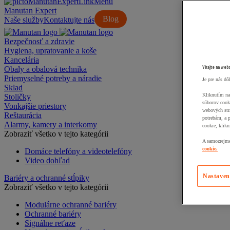
Manutan Expert
Blog
Naše služby
Kontaktujte nás
Bezpečnosť a zdravie
Hygiena, upratovanie a koše
Kancelária
Vitajte na web
Obaly a obalová technika
Priemyselné potreby a náradie
Je pre nás dô
Sklad
Kliknutím na
Stoličky
súborov cook
Vonkajšie priestory
webových str
Reštaurácia
potrebám, a 
Alarmy, kamery a interkomy
cookie, klikn
Zobraziť všetko v tejto kategórii
A samozrejme,
cookie.
Domáce telefóny a videotelefóny
Video dohľad
Nastaven
Bariéry a ochranné stĺpiky
Zobraziť všetko v tejto kategórii
Modulárne ochranné bariéry
Ochranné bariéry
Signálne reťaze