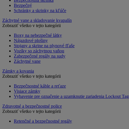
Bezpečnostná skrinka
Bezpečný
Schránky a skrinky na kľúče
Záchytné vane a skladovanie kvapalín
Zobraziť všetko v tejto kategórii
Boxy na nebezpečné látky
Nájazdové plošiny
Stojany a skrine na plynové fľaše
Vozíky so záchytnou vaňou
Zabezpečené regály na sudy
Záchytné vane
Zámky a kovania
Zobraziť všetko v tejto kategórii
Bezpečnostné káble a reťaze
Visiace zámky
Vybavenie pre označenie a uzamknutie zariadenia Lockout Tag
Zdravotné a bezpečnostné police
Zobraziť všetko v tejto kategórii
Retenčné a bezpečnostné regály