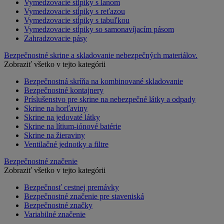
Vymedzovacie stĺpiky s lanom
Vymedzovacie stĺpiky s reťazou
Vymedzovacie stĺpiky s tabuľkou
Vymedzovacie stĺpiky so samonavíjacím pásom
Zahradzovacie pásy
Bezpečnostné skrine a skladovanie nebezpečných materiálov.
Zobraziť všetko v tejto kategórii
Bezpečnostná skríňa na kombinované skladovanie
Bezpečnostné kontajnery
Príslušenstvo pre skrine na nebezpečné látky a odpady
Skrine na horľaviny
Skrine na jedovaté látky
Skrine na lítium-iónové batérie
Skrine na žieraviny
Ventilačné jednotky a filtre
Bezpečnostné značenie
Zobraziť všetko v tejto kategórii
Bezpečnosť cestnej premávky
Bezpečnostné značenie pre staveniská
Bezpečnostné značky
Variabilné značenie