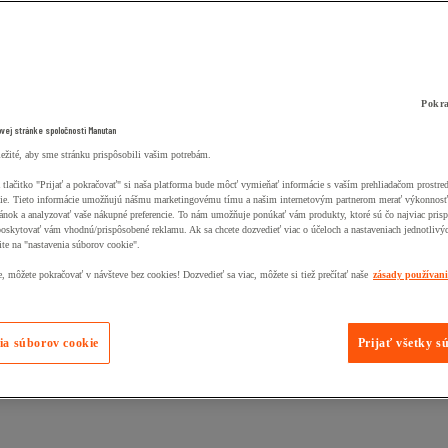
Pokra
ovej stránke spoločnosti Manutan
ležité, aby sme stránku prispôsobili vašim potrebám.
 tlačitko "Prijať a pokračovať" si naša platforma bude môcť vymieňať informácie s vaším prehliadačom prostr
ie. Tieto informácie umožňujú nášmu marketingovému tímu a našim internetovým partnerom merať výkonnosť
ánok a analyzovať vaše nákupné preferencie. To nám umožňuje ponúkať vám produkty, ktoré sú čo najviac pris
poskytovať vám vhodnú/prispôsobené reklamu. Ak sa chcete dozvedieť viac o účeloch a nastaveniach jednotlivý
ite na "nastavenia súborov cookie".
 môžete pokračovať v návšteve bez cookies! Dozvedieť sa viac, môžete si tiež prečítať naše
zásady používan
ia súborov cookie
Prijať všetky s