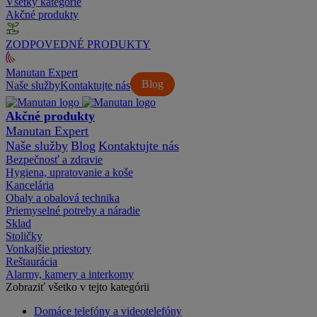
Všetky kategórie
Akčné produkty
ZODPOVEDNÉ PRODUKTY
Manutan Expert
Blog
Naše služby
Kontaktujte nás
Akčné produkty
Manutan Expert
Naše služby
Blog
Kontaktujte nás
Bezpečnosť a zdravie
Hygiena, upratovanie a koše
Kancelária
Obaly a obalová technika
Priemyselné potreby a náradie
Sklad
Stoličky
Vonkajšie priestory
Reštaurácia
Alarmy, kamery a interkomy
Zobraziť všetko v tejto kategórii
Domáce telefóny a videotelefóny