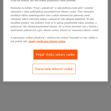
Je pre nás dôležité, aby sme stránku prispôsobili vašim potrebám.
Kliknutím na tlačitko "Prijať a pokračovať" si naša platforma bude môcť vymieňať
informácie s vaším prehliadačom prostredníctvom súborov cookie. Tieto informácie
umožňujú nášmu marketingovému tímu a našim internetovým partnerom merať
výkonnosť našich webových stránok a analyzovať vaše nákupné preferencie. To nám
umožňuje ponúkať vám produkty, ktoré sú čo najviac prispôsobené vašim potrebám, a
poskytovať vám vhodnú/prispôsobené reklamu. Ak sa chcete dozvedieť viac o účeloch a
nastaveniach jednotlivých typov súborov cookie, kliknite na "nastavenia súborov cookie".
A samozrejme, môžete pokračovať v návšteve bez cookies! Dozvedieť sa viac, môžete si
tiež prečítať naše
zásady používania súborov cookie.
Prijať všetky súbory cookie
Nastavenia súborov cookie