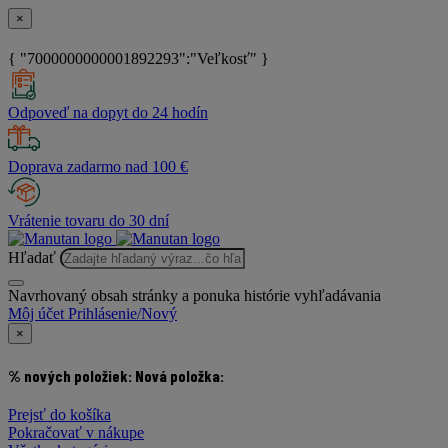
×
{ "7000000000001892293":"Veľkosť" }
Odpoveď na dopyt do 24 hodín
Doprava zadarmo nad 100 €
Vrátenie tovaru do 30 dní
Hľadať
Navrhovaný obsah stránky a ponuka histórie vyhľadávania
Môj účet
Prihlásenie/Nový
×
% nových položiek:
Nová položka:
Prejsť do košíka
Pokračovať v nákupe