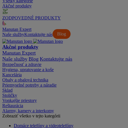
Všetky kategórie
Akčné produkty
ZODPOVEDNÉ PRODUKTY
Manutan Expert
Blog
Naše služby
Kontaktujte nás
Akčné produkty
Manutan Expert
Naše služby
Blog
Kontaktujte nás
Bezpečnosť a zdravie
Hygiena, upratovanie a koše
Kancelária
Obaly a obalová technika
Priemyselné potreby a náradie
Sklad
Stoličky
Vonkajšie priestory
Reštaurácia
Alarmy, kamery a interkomy
Zobraziť všetko v tejto kategórii
Domáce telefóny a videotelefóny