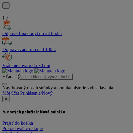
×
{ }
Odpoveď na dopyt do 24 hodín
Doprava zadarmo nad 100 €
Vrátenie tovaru do 30 dní
Hľadať
Navrhovaný obsah stránky a ponuka histórie vyhľadávania
Môj účet
Prihlásenie/Nový
×
% nových položiek:
Nová položka:
Prejsť do košíka
Pokračovať v nákupe