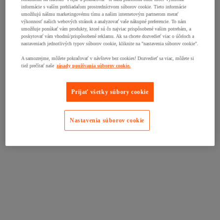
informácie s vaším prehliadačom prostredníctvom súborov cookie. Tieto informácie
umožňujú nášmu marketingovému tímu a našim internetovým partnerom merať
výkonnosť našich webových stránok a analyzovať vaše nákupné preferencie. To nám
umožňuje ponúkať vám produkty, ktoré sú čo najviac prispôsobené vašim potrebám, a
poskytovať vám vhodnú/prispôsobené reklamu. Ak sa chcete dozvedieť viac o účeloch a
nastaveniach jednotlivých typov súborov cookie, kliknite na "nastavenia súborov cookie".
A samozrejme, môžete pokračovať v návšteve bez cookies! Dozvedieť sa viac, môžete si
tiež prečítať naše
zásady používania súborov cookie.
Prijať všetky súbory cookie
Nastavenia súborov cookie