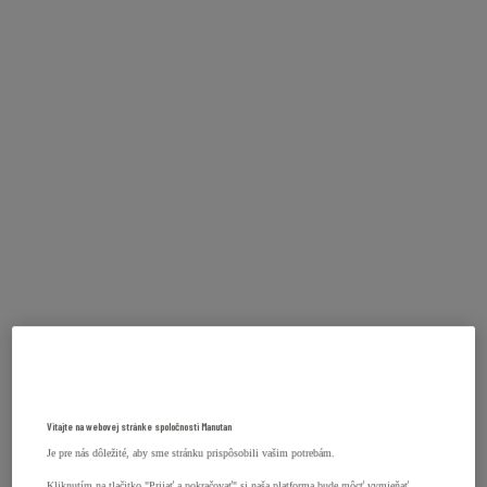
Vitajte na webovej stránke spoločnosti Manutan
Je pre nás dôležité, aby sme stránku prispôsobili vašim potrebám.
Kliknutím na tlačitko "Prijať a pokračovať" si naša platforma bude môcť vymieňať