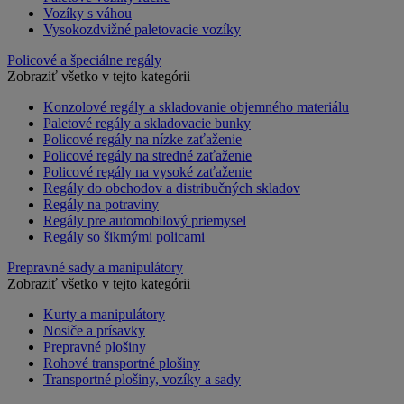
Vozíky s váhou
Vysokozdvižné paletovacie vozíky
Policové a špeciálne regály
Zobraziť všetko v tejto kategórii
Konzolové regály a skladovanie objemného materiálu
Paletové regály a skladovacie bunky
Policové regály na nízke zaťaženie
Policové regály na stredné zaťaženie
Policové regály na vysoké zaťaženie
Regály do obchodov a distribučných skladov
Regály na potraviny
Regály pre automobilový priemysel
Regály so šikmými policami
Prepravné sady a manipulátory
Zobraziť všetko v tejto kategórii
Kurty a manipulátory
Nosiče a prísavky
Prepravné plošiny
Rohové transportné plošiny
Transportné plošiny, vozíky a sady