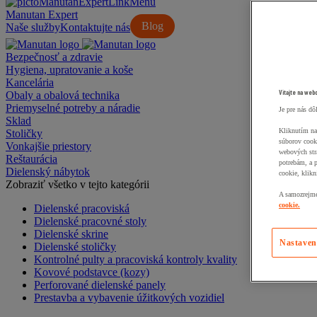
Manutan Expert
Blog
Naše služby
Kontaktujte nás
Bezpečnosť a zdravie
Hygiena, upratovanie a koše
Kancelária
Vitajte na web
Obaly a obalová technika
Priemyselné potreby a náradie
Je pre nás dô
Sklad
Kliknutím na
Stoličky
súborov cook
Vonkajšie priestory
webových str
Reštaurácia
potrebám, a 
Dielenský nábytok
cookie, klikn
Zobraziť všetko v tejto kategórii
A samozrejme,
cookie.
Dielenské pracoviská
Dielenské pracovné stoly
Dielenské skrine
Nastaven
Dielenské stoličky
Kontrolné pulty a pracoviská kontroly kvality
Kovové podstavce (kozy)
Perforované dielenské panely
Prestavba a vybavenie úžitkových vozidiel