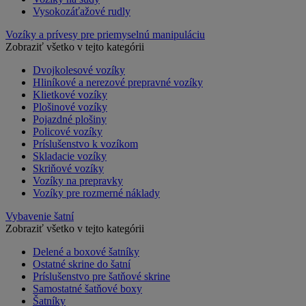
Vysokozáťažové rudly
Vozíky a prívesy pre priemyselnú manipuláciu
Zobraziť všetko v tejto kategórii
Dvojkolesové vozíky
Hliníkové a nerezové prepravné vozíky
Klietkové vozíky
Plošinové vozíky
Pojazdné plošiny
Policové vozíky
Príslušenstvo k vozíkom
Skladacie vozíky
Skriňové vozíky
Vozíky na prepravky
Vozíky pre rozmerné náklady
Vybavenie šatní
Zobraziť všetko v tejto kategórii
Delené a boxové šatníky
Ostatné skrine do šatní
Príslušenstvo pre šatňové skrine
Samostatné šatňové boxy
Šatníky