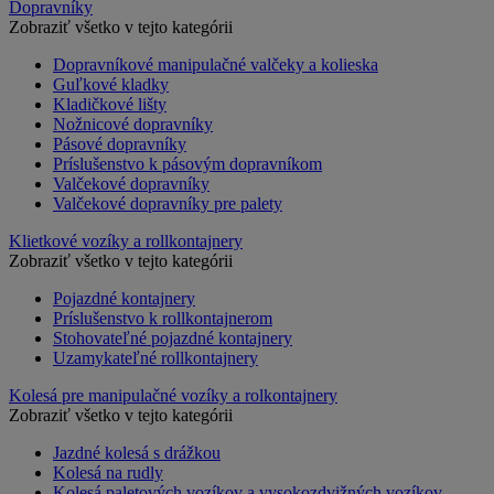
Dopravníky
Zobraziť všetko v tejto kategórii
Dopravníkové manipulačné valčeky a kolieska
Guľkové kladky
Kladičkové lišty
Nožnicové dopravníky
Pásové dopravníky
Príslušenstvo k pásovým dopravníkom
Valčekové dopravníky
Valčekové dopravníky pre palety
Klietkové vozíky a rollkontajnery
Zobraziť všetko v tejto kategórii
Pojazdné kontajnery
Príslušenstvo k rollkontajnerom
Stohovateľné pojazdné kontajnery
Uzamykateľné rollkontajnery
Kolesá pre manipulačné vozíky a rolkontajnery
Zobraziť všetko v tejto kategórii
Jazdné kolesá s drážkou
Kolesá na rudly
Kolesá paletových vozíkov a vysokozdvižných vozíkov