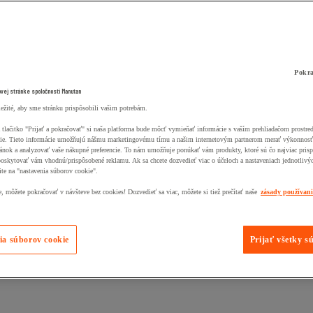
Pokra
ovej stránke spoločnosti Manutan
ležité, aby sme stránku prispôsobili vašim potrebám.
 tlačitko "Prijať a pokračovať" si naša platforma bude môcť vymieňať informácie s vaším prehliadačom prostr
ie. Tieto informácie umožňujú nášmu marketingovému tímu a našim internetovým partnerom merať výkonnosť
ánok a analyzovať vaše nákupné preferencie. To nám umožňuje ponúkať vám produkty, ktoré sú čo najviac pris
poskytovať vám vhodnú/prispôsobené reklamu. Ak sa chcete dozvedieť viac o účeloch a nastaveniach jednotlivý
ite na "nastavenia súborov cookie".
 môžete pokračovať v návšteve bez cookies! Dozvedieť sa viac, môžete si tiež prečítať naše
zásady používan
ia súborov cookie
Prijať všetky s