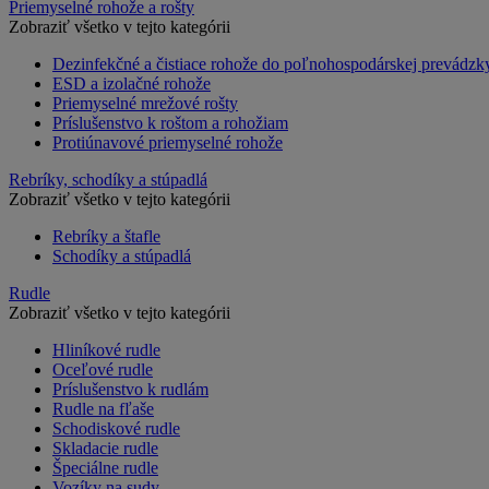
Priemyselné rohože a rošty
Zobraziť všetko v tejto kategórii
Dezinfekčné a čistiace rohože do poľnohospodárskej prevádzk
ESD a izolačné rohože
Priemyselné mrežové rošty
Príslušenstvo k roštom a rohožiam
Protiúnavové priemyselné rohože
Rebríky, schodíky a stúpadlá
Zobraziť všetko v tejto kategórii
Rebríky a štafle
Schodíky a stúpadlá
Rudle
Zobraziť všetko v tejto kategórii
Hliníkové rudle
Oceľové rudle
Príslušenstvo k rudlám
Rudle na fľaše
Schodiskové rudle
Skladacie rudle
Špeciálne rudle
Vozíky na sudy