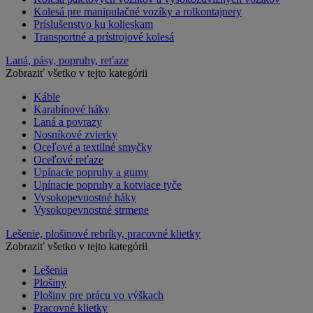
Kolesá pre manipulačné vozíky a rolkontajnery
Príslušenstvo ku kolieskam
Transportné a prístrojové kolesá
Laná, pásy, popruhy, reťaze
Zobraziť všetko v tejto kategórii
Káble
Karabínové háky
Laná a povrazy
Nosníkové zvierky
Oceľové a textilné smyčky
Oceľové reťaze
Upínacie popruhy a gumy
Upínacie popruhy a kotviace tyče
Vysokopevnostné háky
Vysokopevnostné strmene
Lešenie, plošinové rebríky, pracovné klietky
Zobraziť všetko v tejto kategórii
Lešenia
Plošiny
Plošiny pre prácu vo výškach
Pracovné klietky