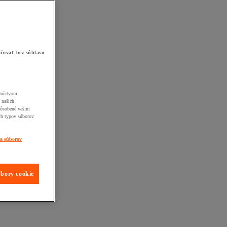
čovať bez súhlasu
edníctvom
 našich
pôsobené vašim
ch typov súborov
ia súborov
úbory cookie