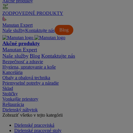
Akčné produkty
ZODPOVEDNÉ PRODUKTY
Manutan Expert
Blog
Naše služby
Kontaktujte nás
Akčné produkty
Manutan Expert
Naše služby
Blog
Kontaktujte nás
Bezpečnosť a zdravie
Hygiena, upratovanie a koše
Kancelária
Obaly a obalová technika
Priemyselné potreby a náradie
Sklad
Stoličky
Vonkajšie priestory
Reštaurácia
Dielenský nábytok
Zobraziť všetko v tejto kategórii
Dielenské pracoviská
Dielenské pracovné stoly