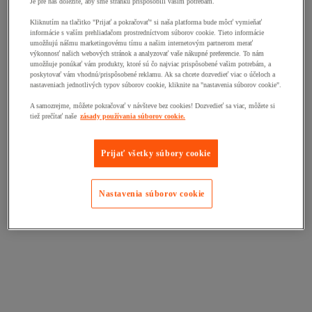
Je pre nás dôležité, aby sme stránku prispôsobili vašim potrebám.
Kliknutím na tlačitko "Prijať a pokračovať" si naša platforma bude môcť vymieňať
informácie s vaším prehliadačom prostredníctvom súborov cookie. Tieto informácie
umožňujú nášmu marketingovému tímu a našim internetovým partnerom merať
výkonnosť našich webových stránok a analyzovať vaše nákupné preferencie. To nám
umožňuje ponúkať vám produkty, ktoré sú čo najviac prispôsobené vašim potrebám, a
poskytovať vám vhodnú/prispôsobené reklamu. Ak sa chcete dozvedieť viac o účeloch a
nastaveniach jednotlivých typov súborov cookie, kliknite na "nastavenia súborov cookie".
A samozrejme, môžete pokračovať v návšteve bez cookies! Dozvedieť sa viac, môžete si
tiež prečítať naše
zásady používania súborov cookie.
Prijať všetky súbory cookie
Nastavenia súborov cookie