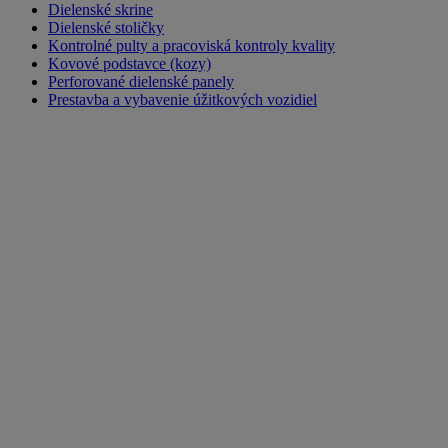
Dielenské skrine
Dielenské stoličky
Kontrolné pulty a pracoviská kontroly kvality
Kovové podstavce (kozy)
Perforované dielenské panely
Prestavba a vybavenie úžitkových vozidiel