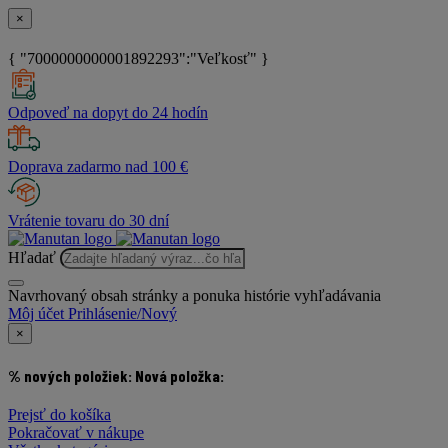
×
{ "7000000000001892293":"Veľkosť" }
Odpoveď na dopyt do 24 hodín
Doprava zadarmo nad 100 €
Vrátenie tovaru do 30 dní
Hľadať
Navrhovaný obsah stránky a ponuka histórie vyhľadávania
Môj účet
Prihlásenie/Nový
×
% nových položiek:
Nová položka:
Prejsť do košíka
Pokračovať v nákupe