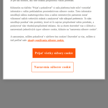
Je pre nás dôležité, aby sme stránku prispôsobili vašim potrebám.
Kliknutím na tlačitko "Prijať a pokračovať" si naša platforma bude môcť vymieňať
informácie s vaším prehliadačom prostredníctvom súborov cookie. Tieto informácie
umožňujú nášmu marketingovému tímu a našim internetovým partnerom merať
výkonnosť našich webových stránok a analyzovať vaše nákupné preferencie. To nám
umožňuje ponúkať vám produkty, ktoré sú čo najviac prispôsobené vašim potrebám, a
poskytovať vám vhodnú/prispôsobené reklamu. Ak sa chcete dozvedieť viac o účeloch a
nastaveniach jednotlivých typov súborov cookie, kliknite na "nastavenia súborov cookie".
A samozrejme, môžete pokračovať v návšteve bez cookies! Dozvedieť sa viac, môžete si
tiež prečítať naše
zásady používania súborov cookie.
Prijať všetky súbory cookie
Nastavenia súborov cookie