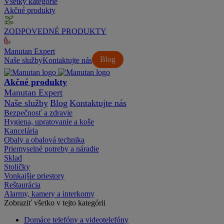
Všetky kategórie
Akčné produkty
ZODPOVEDNÉ PRODUKTY
Manutan Expert
Blog
Naše služby
Kontaktujte nás
Akčné produkty
Manutan Expert
Naše služby
Blog
Kontaktujte nás
Bezpečnosť a zdravie
Hygiena, upratovanie a koše
Kancelária
Obaly a obalová technika
Priemyselné potreby a náradie
Sklad
Stoličky
Vonkajšie priestory
Reštaurácia
Alarmy, kamery a interkomy
Zobraziť všetko v tejto kategórii
Domáce telefóny a videotelefóny