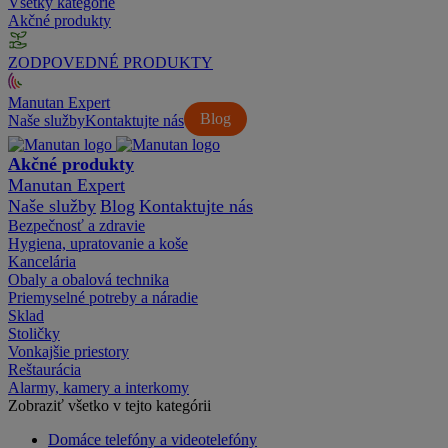
Všetky kategórie
Akčné produkty
ZODPOVEDNÉ PRODUKTY
Manutan Expert
Blog
Naše služby
Kontaktujte nás
Akčné produkty
Manutan Expert
Naše služby
Blog
Kontaktujte nás
Bezpečnosť a zdravie
Hygiena, upratovanie a koše
Kancelária
Obaly a obalová technika
Priemyselné potreby a náradie
Sklad
Stoličky
Vonkajšie priestory
Reštaurácia
Alarmy, kamery a interkomy
Zobraziť všetko v tejto kategórii
Domáce telefóny a videotelefóny