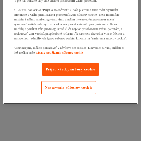
Je pre nás dôležité, aby sme stránku prispôsobili vašim potrebám.
Kliknutím na tlačitko "Prijať a pokračovať" si naša platforma bude môcť vymieňať
informácie s vaším prehliadačom prostredníctvom súborov cookie. Tieto informácie
umožňujú nášmu marketingovému tímu a našim internetovým partnerom merať
výkonnosť našich webových stránok a analyzovať vaše nákupné preferencie. To nám
umožňuje ponúkať vám produkty, ktoré sú čo najviac prispôsobené vašim potrebám, a
poskytovať vám vhodnú/prispôsobené reklamu. Ak sa chcete dozvedieť viac o účeloch a
nastaveniach jednotlivých typov súborov cookie, kliknite na "nastavenia súborov cookie".
A samozrejme, môžete pokračovať v návšteve bez cookies! Dozvedieť sa viac, môžete si
tiež prečítať naše
zásady používania súborov cookie.
Prijať všetky súbory cookie
Nastavenia súborov cookie