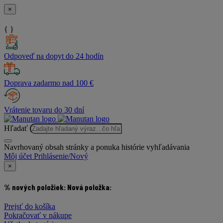
×
{ }
Odpoveď na dopyt do 24 hodín
Doprava zadarmo nad 100 €
Vrátenie tovaru do 30 dní
Hľadať
Navrhovaný obsah stránky a ponuka histórie vyhľadávania
Môj účet
Prihlásenie/Nový
×
% nových položiek:
Nová položka:
Prejsť do košíka
Pokračovať v nákupe