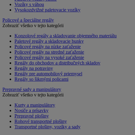
Vozíky s váhou
Vysokozdvižné paletovacie vozíky
Policové a špeciálne regály
Zobraziť všetko v tejto kategórii
Konzolové regály a skladovanie objemného materiálu
Paletové regály a skladovacie bunky
Policové regály na nízke zaťaženie
Policové regály na stredné zaťaženie
Policové regály na vysoké zaťaženie
Regály do obchodov a distribučných skladov
Regály na potraviny
Regály pre automobilový priemysel
Regály so šikmými policami
Prepravné sady a manipulátory
Zobraziť všetko v tejto kategórii
Kurty a manipulátory
Nosiče a prísavky
Prepravné plošiny
Rohové transportné plošiny
Transportné plošiny, vozíky a sady