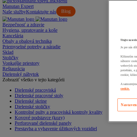
Manutan Expert
Blog
Naše služby
Kontaktujte nás
Bezpečnosť a zdravie
Hygiena, upratovanie a koše
Kancelária
Vitajte na web
Obaly a obalová technika
Priemyselné potreby a náradie
Je pre nás dô
Sklad
Kliknutím na
Stoličky
súborov cook
Vonkajšie priestory
webových str
Reštaurácia
potrebám, a 
Dielenský nábytok
cookie, klikn
Zobraziť všetko v tejto kategórii
A samozrejme,
cookie.
Dielenské pracoviská
Dielenské pracovné stoly
Dielenské skrine
Nastaven
Dielenské stoličky
Kontrolné pulty a pracoviská kontroly kvality
Kovové podstavce (kozy)
Perforované dielenské panely
Prestavba a vybavenie úžitkových vozidiel