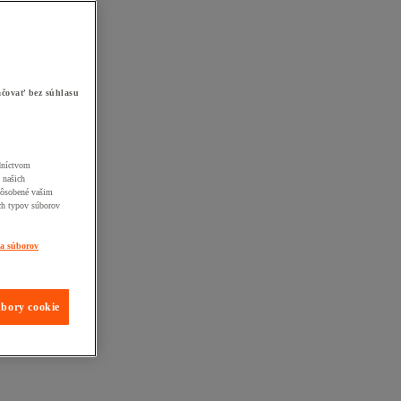
čovať bez súhlasu
edníctvom
 našich
pôsobené vašim
ch typov súborov
ia súborov
úbory cookie