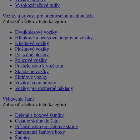
Vysokozáťažové rudly
Vozíky a prívesy pre priemyselnú manipuláciu
Zobraziť všetko v tejto kategórii
Dvojkolesové vozíky
Hliníkové a nerezové prepravné vozíky
Klietkové vozíky
Plošinové vozíky
Pojazdné plošiny
Policové vozíky
Príslušenstvo k vozíkom
Skladacie vozíky
Skriňové vozíky
Vozíky na prepravky
Vozíky pre rozmerné náklady
Vybavenie šatní
Zobraziť všetko v tejto kategórii
Delené a boxové šatníky
Ostatné skrine do šatní
Príslušenstvo pre šatňové skrine
Samostatné šatňové boxy
Šatníky