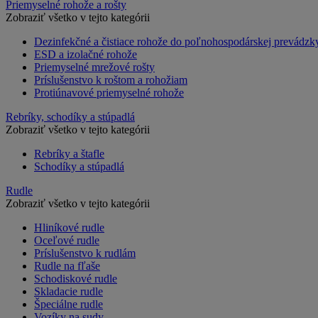
Priemyselné rohože a rošty
Zobraziť všetko v tejto kategórii
Dezinfekčné a čistiace rohože do poľnohospodárskej prevádzk
ESD a izolačné rohože
Priemyselné mrežové rošty
Príslušenstvo k roštom a rohožiam
Protiúnavové priemyselné rohože
Rebríky, schodíky a stúpadlá
Zobraziť všetko v tejto kategórii
Rebríky a štafle
Schodíky a stúpadlá
Rudle
Zobraziť všetko v tejto kategórii
Hliníkové rudle
Oceľové rudle
Príslušenstvo k rudlám
Rudle na fľaše
Schodiskové rudle
Skladacie rudle
Špeciálne rudle
Vozíky na sudy