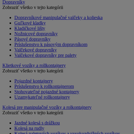
Dopravníky
Zobraziť všetko v tejto kategórii
Dopravníkové manipulačné valčeky a kolieska
Guľkové kladky
Kladičkové lišty
Nožnicové dopravníky
Pásové dopravníky
Príslušenstvo k pásovým dopravníkom
Valčekové dopravníky
Valčekové dopravníky pre palety
Klietkové vozíky a rollkontajnery
Zobraziť všetko v tejto kategórii
Pojazdné kontajnery
Príslušenstvo k rollkontajnerom
Stohovateľné pojazdné kontajnery
Uzamykateľné rollkontajnery
Kolesá pre manipulačné vozíky a rolkontajnery
Zobraziť všetko v tejto kategórii
Jazdné kolesá s drážkou
Kolesá na rudly
Kolesá paletových vozíkov a vysokozdvižných vozíkov