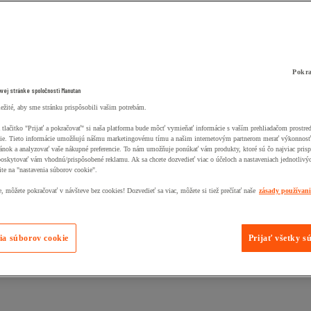
Pokra
ovej stránke spoločnosti Manutan
ležité, aby sme stránku prispôsobili vašim potrebám.
 tlačitko "Prijať a pokračovať" si naša platforma bude môcť vymieňať informácie s vaším prehliadačom prostr
ie. Tieto informácie umožňujú nášmu marketingovému tímu a našim internetovým partnerom merať výkonnosť
ánok a analyzovať vaše nákupné preferencie. To nám umožňuje ponúkať vám produkty, ktoré sú čo najviac pris
poskytovať vám vhodnú/prispôsobené reklamu. Ak sa chcete dozvedieť viac o účeloch a nastaveniach jednotlivý
ite na "nastavenia súborov cookie".
 môžete pokračovať v návšteve bez cookies! Dozvedieť sa viac, môžete si tiež prečítať naše
zásady používan
ia súborov cookie
Prijať všetky s