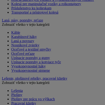
Kolesá pre manipulačné vozíky a rolkontajnery
Príslušenstvo ku kolieskam
Transportné a prístrojové kolesá
Laná, pásy, popruhy, reťaze
Zobraziť všetko v tejto kategórii
Káble
Karabínové háky
Laná a povrazy
Nosníkové zvierky
Oceľové a textilné smyčky
Oceľové reťaze
Upínacie popruhy a gumy
Upínacie popruhy a kotviace tyče
Vysokopevnostné háky
Vysokopevnostné strmene
Lešenie, plošinové rebríky, pracovné klietky
Zobraziť všetko v tejto kategórii
Lešenia
Plošiny
Plošiny pre prácu vo výškach
Pracovné klietky