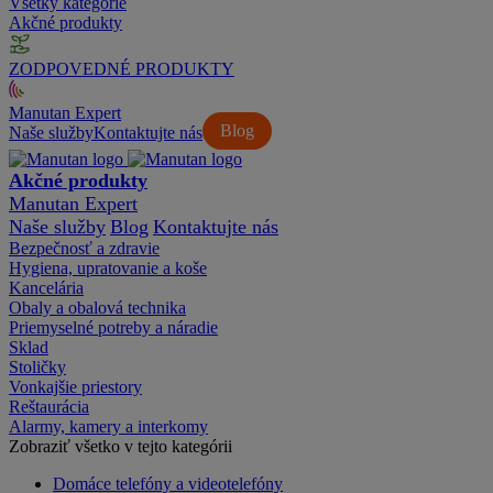
Všetky kategórie
Akčné produkty
ZODPOVEDNÉ PRODUKTY
Manutan Expert
Blog
Naše služby
Kontaktujte nás
Akčné produkty
Manutan Expert
Naše služby
Blog
Kontaktujte nás
Bezpečnosť a zdravie
Hygiena, upratovanie a koše
Kancelária
Obaly a obalová technika
Priemyselné potreby a náradie
Sklad
Stoličky
Vonkajšie priestory
Reštaurácia
Alarmy, kamery a interkomy
Zobraziť všetko v tejto kategórii
Domáce telefóny a videotelefóny