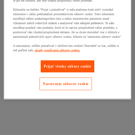
Je pre nás dôležité, aby sme stránku prispôsobili vašim potrebám.
Kliknutím na tlačitko "Prijať a pokračovať" si naša platforma bude môcť vymieňať
informácie s vaším prehliadačom prostredníctvom súborov cookie. Tieto informácie
umožňujú nášmu marketingovému tímu a našim internetovým partnerom merať
výkonnosť našich webových stránok a analyzovať vaše nákupné preferencie. To nám
umožňuje ponúkať vám produkty, ktoré sú čo najviac prispôsobené vašim potrebám, a
poskytovať vám vhodnú/prispôsobené reklamu. Ak sa chcete dozvedieť viac o účeloch a
nastaveniach jednotlivých typov súborov cookie, kliknite na "nastavenia súborov cookie".
A samozrejme, môžete pokračovať v návšteve bez cookies! Dozvedieť sa viac, môžete si
tiež prečítať naše
zásady používania súborov cookie.
Prijať všetky súbory cookie
Nastavenia súborov cookie