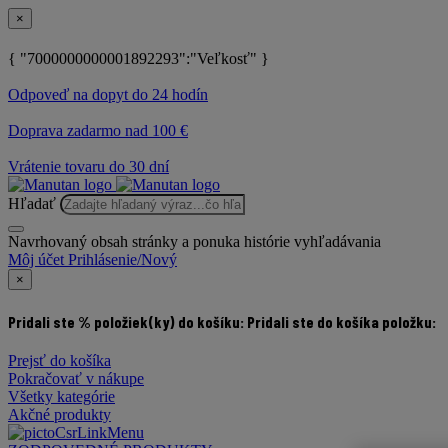
×
{ "7000000000001892293":"Veľkosť" }
Odpoveď na dopyt do 24 hodín
Doprava zadarmo nad 100 €
Vrátenie tovaru do 30 dní
Hľadať
Navrhovaný obsah stránky a ponuka histórie vyhľadávania
Môj účet
Prihlásenie/Nový
×
Pridali ste % položiek(ky) do košíku:
Pridali ste do košíka položku:
Prejsť do košíka
Pokračovať v nákupe
Všetky kategórie
Akčné produkty