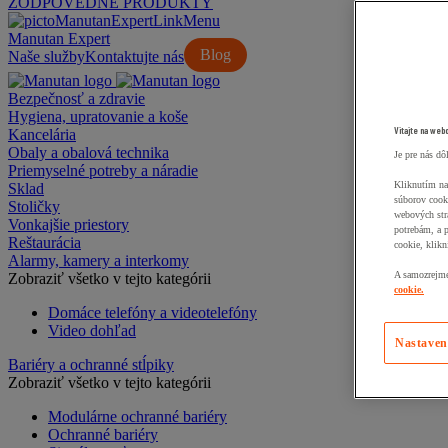
ZODPOVEDNÉ PRODUKTY
Manutan Expert
Blog
Naše služby
Kontaktujte nás
Bezpečnosť a zdravie
Hygiena, upratovanie a koše
Vitajte na web
Kancelária
Obaly a obalová technika
Je pre nás dô
Priemyselné potreby a náradie
Kliknutím na
Sklad
súborov cook
Stoličky
webových str
Vonkajšie priestory
potrebám, a 
Reštaurácia
cookie, klikn
Alarmy, kamery a interkomy
A samozrejme,
Zobraziť všetko v tejto kategórii
cookie.
Domáce telefóny a videotelefóny
Video dohľad
Nastaven
Bariéry a ochranné stĺpiky
Zobraziť všetko v tejto kategórii
Modulárne ochranné bariéry
Ochranné bariéry