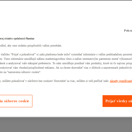
Pokra
ovej stránke spoločnosti Manutan
ležité, aby sme stránku prispôsobili vašim potrebám.
 tlačitko "Prijať a pokračovať" si naša platforma bude môcť vymieňať informácie s vaším prehliadačom prostr
ie. Tieto informácie umožňujú nášmu marketingovému tímu a našim internetovým partnerom merať výkonnosť
ánok a analyzovať vaše nákupné preferencie. To nám umožňuje ponúkať vám produkty, ktoré sú čo najviac pris
poskytovať vám vhodnú/prispôsobené reklamu. Ak sa chcete dozvedieť viac o účeloch a nastaveniach jednotlivý
ite na "nastavenia súborov cookie".
 môžete pokračovať v návšteve bez cookies! Dozvedieť sa viac, môžete si tiež prečítať naše
zásady používan
ia súborov cookie
Prijať všetky s