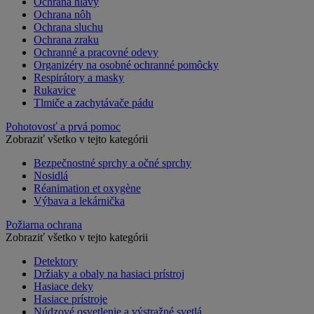
Ochrana hlavy
Ochrana nôh
Ochrana sluchu
Ochrana zraku
Ochranné a pracovné odevy
Organizéry na osobné ochranné pomôcky
Respirátory a masky
Rukavice
Tlmiče a zachytávače pádu
Pohotovosť a prvá pomoc
Zobraziť všetko v tejto kategórii
Bezpečnostné sprchy a očné sprchy
Nosidlá
Réanimation et oxygène
Výbava a lekárnička
Požiarna ochrana
Zobraziť všetko v tejto kategórii
Detektory
Držiaky a obaly na hasiaci prístroj
Hasiace deky
Hasiace prístroje
Núdzové osvetlenie a výstražné svetlá