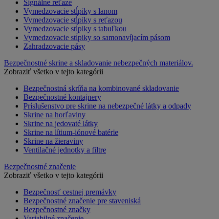
Signálne reťaze
Vymedzovacie stĺpiky s lanom
Vymedzovacie stĺpiky s reťazou
Vymedzovacie stĺpiky s tabuľkou
Vymedzovacie stĺpiky so samonavíjacím pásom
Zahradzovacie pásy
Bezpečnostné skrine a skladovanie nebezpečných materiálov.
Zobraziť všetko v tejto kategórii
Bezpečnostná skríňa na kombinované skladovanie
Bezpečnostné kontajnery
Príslušenstvo pre skrine na nebezpečné látky a odpady
Skrine na horľaviny
Skrine na jedovaté látky
Skrine na lítium-iónové batérie
Skrine na žieraviny
Ventilačné jednotky a filtre
Bezpečnostné značenie
Zobraziť všetko v tejto kategórii
Bezpečnosť cestnej premávky
Bezpečnostné značenie pre staveniská
Bezpečnostné značky
Variabilné značenie