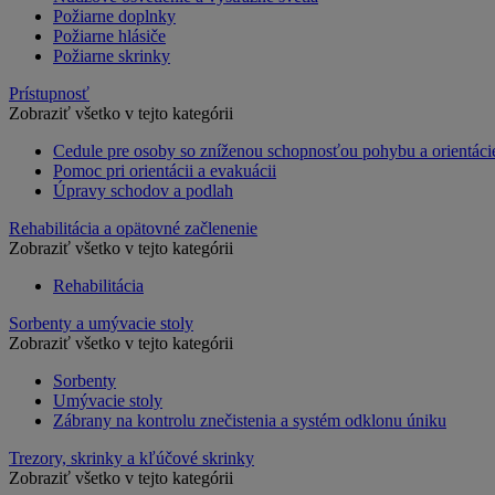
Požiarne doplnky
Požiarne hlásiče
Požiarne skrinky
Prístupnosť
Zobraziť všetko v tejto kategórii
Cedule pre osoby so zníženou schopnosťou pohybu a orientáci
Pomoc pri orientácii a evakuácii
Úpravy schodov a podlah
Rehabilitácia a opätovné začlenenie
Zobraziť všetko v tejto kategórii
Rehabilitácia
Sorbenty a umývacie stoly
Zobraziť všetko v tejto kategórii
Sorbenty
Umývacie stoly
Zábrany na kontrolu znečistenia a systém odklonu úniku
Trezory, skrinky a kľúčové skrinky
Zobraziť všetko v tejto kategórii