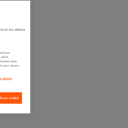
čovať bez súhlasu
edníctvom
 našich
pôsobené vašim
ch typov súborov
ia súborov
úbory cookie