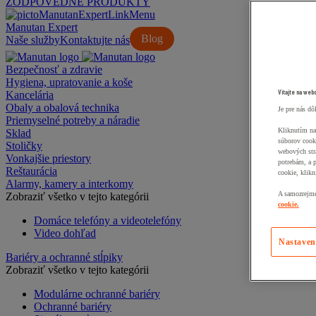
ZODPOVEDNÉ PRODUKTY
Manutan Expert
Blog
Naše služby
Kontaktujte nás
Bezpečnosť a zdravie
Hygiena, upratovanie a koše
Vitajte na web
Kancelária
Obaly a obalová technika
Je pre nás dô
Priemyselné potreby a náradie
Kliknutím na
Sklad
súborov cook
Stoličky
webových str
Vonkajšie priestory
potrebám, a 
Reštaurácia
cookie, klikn
Alarmy, kamery a interkomy
A samozrejme,
Zobraziť všetko v tejto kategórii
cookie.
Domáce telefóny a videotelefóny
Video dohľad
Nastaven
Bariéry a ochranné stĺpiky
Zobraziť všetko v tejto kategórii
Modulárne ochranné bariéry
Ochranné bariéry