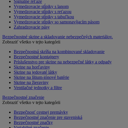
Signálne reťaze
Vymedzovacie stĺpiky s lanom
Vymedzovacie stĺpiky s reťazou
Vymedzovacie stĺpiky s tabuľkou
Vymedzovacie stĺpiky so samonavíjacím pásom
Zahradzovacie pásy
Bezpečnostné skrine a skladovanie nebezpečných materiálov.
Zobraziť všetko v tejto kategórii
Bezpečnostná skríňa na kombinované skladovanie
Bezpečnostné kontajnery
Príslušenstvo pre skrine na nebezpečné látky a odpady
Skrine na horľaviny
Skrine na jedovaté látky
Skrine na lítium-iónové batérie
Skrine na žieraviny
Ventilačné jednotky a filtre
Bezpečnostné značenie
Zobraziť všetko v tejto kategórii
Bezpečnosť cestnej premávky
Bezpečnostné značenie pre staveniská
Bezpečnostné značky
Variabilné značenie