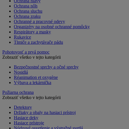
Ochrana hlavy
Ochrana nôh
Ochrana sluchu
Ochrana zraku
Ochranné a pracovné odevy
Organizéry na osobné ochranné pomôcky
Respirátory a masky
Rukavice
Tlmiče a zachytávače pádu
Pohotovosť a prvá pomoc
Zobraziť všetko v tejto kategórii
Bezpečnostné sprchy a očné sprchy
Nosidlá
Réanimation et oxygène
Výbava a lekárnička
Požiarna ochrana
Zobraziť všetko v tejto kategórii
Detektory
Držiaky a obaly na hasiaci prístroj
Hasiace deky
Hasiace prístroje
Núdzové osvetlenie a výstražné svetlá