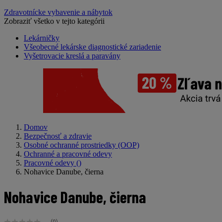
Zdravotnícke vybavenie a nábytok
Zobraziť všetko v tejto kategórii
Lekárničky
Všeobecné lekárske diagnostické zariadenie
Vyšetrovacie kreslá a paravány
Domov
Bezpečnosť a zdravie
Osobné ochranné prostriedky (OOP)
Ochranné a pracovné odevy
Pracovné odevy
()
Nohavice Danube, čierna
Nohavice Danube, čierna