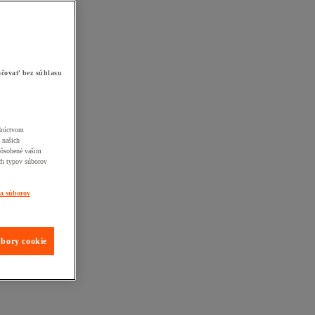
čovať bez súhlasu
edníctvom
 našich
pôsobené vašim
ch typov súborov
ia súborov
úbory cookie