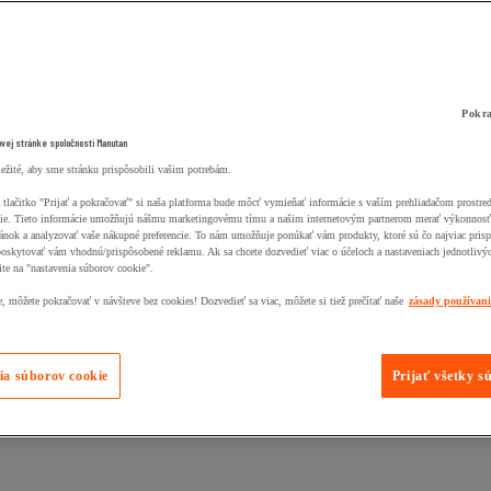
Pokra
ovej stránke spoločnosti Manutan
ležité, aby sme stránku prispôsobili vašim potrebám.
 tlačitko "Prijať a pokračovať" si naša platforma bude môcť vymieňať informácie s vaším prehliadačom prostr
ie. Tieto informácie umožňujú nášmu marketingovému tímu a našim internetovým partnerom merať výkonnosť
ánok a analyzovať vaše nákupné preferencie. To nám umožňuje ponúkať vám produkty, ktoré sú čo najviac pris
poskytovať vám vhodnú/prispôsobené reklamu. Ak sa chcete dozvedieť viac o účeloch a nastaveniach jednotlivý
ite na "nastavenia súborov cookie".
 môžete pokračovať v návšteve bez cookies! Dozvedieť sa viac, môžete si tiež prečítať naše
zásady používan
ia súborov cookie
Prijať všetky s