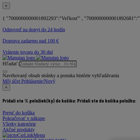
×
{ "7000000000001892293":"Veľkosť" , "7000000000001892681":"
Odpoveď na dopyt do 24 hodín
Doprava zadarmo nad 100 €
Vrátenie tovaru do 30 dní
Hľadať
Navrhovaný obsah stránky a ponuka histórie vyhľadávania
Môj účet
Prihlásenie/Nový
×
Pridali ste % položiek(ky) do košíku:
Pridali ste do košíka položku:
Prejsť do košíka
Pokračovať v nákupe
Všetky kategórie
Akčné produkty