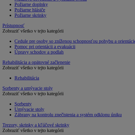
Požiarne doplnky
Požiarne hlásiče
Požiarne skrinky
Prístupnosť
Zobraziť všetko v tejto kategórii
Cedule pre osoby so zníženou schopnosťou pohybu a orientáci
Pomoc pri orientácii a evakuácii
Úpravy schodov a podlah
Rehabilitácia a opätovné začlenenie
Zobraziť všetko v tejto kategórii
Rehabilitácia
Sorbenty a umývacie stoly
Zobraziť všetko v tejto kategórii
Sorbenty
Umývacie stoly
Zábrany na kontrolu znečistenia a systém odklonu úniku
Trezory, skrinky a kľúčové skrinky
Zobraziť všetko v tejto kategórii