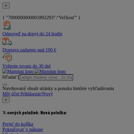
×
{ "7000000000001892293":"Veľkosť" }
Odpoveď na dopyt do 24 hodín
Doprava zadarmo nad 100 €
Vrátenie tovaru do 30 dní
Hľadať
Navrhovaný obsah stránky a ponuka histórie vyhľadávania
Môj účet
Prihlásenie/Nový
×
% nových položiek:
Nová položka:
Prejsť do košíka
Pokračovať v nákupe