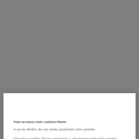
Vitajte na webovej stránke spoločnosti Manutan
Je pre nás dôležité, aby sme stránku prispôsobili vašim potrebám.
Kliknutím na tlačitko "Prijať a pokračovať" si naša platforma bude môcť vymieňať