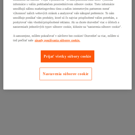
informácie s vaším prehliadačom prostredníctvom súborov cookie. Tieto informácie
umožňujú nášmu marketingovému tímu a našim internetovým partnerom merať
výkonnosť našich webových stránok a analyzovať vaše nákupné preferencie. To nám
umožňuje ponúkať vám produkty, ktoré sú čo najviac prispôsobené vašim potrebám, a
poskytovať vám vhodnú/prispôsobené reklamu. Ak sa chcete dozvedieť viac o účeloch a
nastaveniach jednotlivých typov súborov cookie, kliknite na "nastavenia súborov cookie".
A samozrejme, môžete pokračovať v návšteve bez cookies! Dozvedieť sa viac, môžete si
tiež prečítať naše
zásady používania súborov cookie.
Prijať všetky súbory cookie
Nastavenia súborov cookie