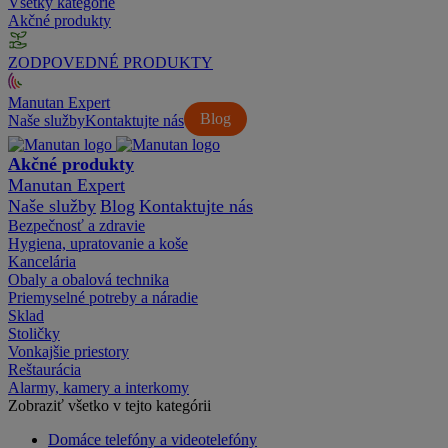
Všetky kategórie
Akčné produkty
ZODPOVEDNÉ PRODUKTY
Manutan Expert
Blog
Naše služby
Kontaktujte nás
Akčné produkty
Manutan Expert
Naše služby
Blog
Kontaktujte nás
Bezpečnosť a zdravie
Hygiena, upratovanie a koše
Kancelária
Obaly a obalová technika
Priemyselné potreby a náradie
Sklad
Stoličky
Vonkajšie priestory
Reštaurácia
Alarmy, kamery a interkomy
Zobraziť všetko v tejto kategórii
Domáce telefóny a videotelefóny