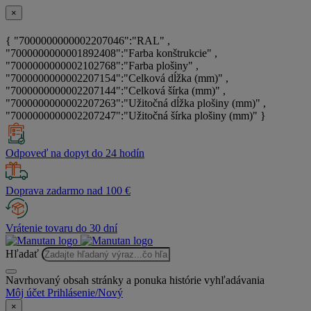
×
{ "7000000000002207046":"RAL" ,
"7000000000001892408":"Farba konštrukcie" ,
"7000000000002102768":"Farba plošiny" ,
"7000000000002207154":"Celková dĺžka (mm)" ,
"7000000000002207144":"Celková šírka (mm)" ,
"7000000000002207263":"Užitočná dĺžka plošiny (mm)" ,
"7000000000002207247":"Užitočná šírka plošiny (mm)" }
Odpoveď na dopyt do 24 hodín
Doprava zadarmo nad 100 €
Vrátenie tovaru do 30 dní
Hľadať
Navrhovaný obsah stránky a ponuka histórie vyhľadávania
Môj účet
Prihlásenie/Nový
×