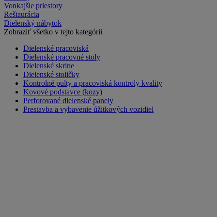
Vonkajšie priestory
Reštaurácia
Dielenský nábytok
Zobraziť všetko v tejto kategórii
Dielenské pracoviská
Dielenské pracovné stoly
Dielenské skrine
Dielenské stoličky
Kontrolné pulty a pracoviská kontroly kvality
Kovové podstavce (kozy)
Perforované dielenské panely
Prestavba a vybavenie úžitkových vozidiel