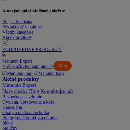
% nových položiek:
Nová položka:
Prejsť do košíka
Pokračovať v nákupe
Všetky kategórie
Akčné produkty
ZODPOVEDNÉ PRODUKTY
Manutan Expert
Blog
Naše služby
Kontaktujte nás
Akčné produkty
Manutan Expert
Naše služby
Blog
Kontaktujte nás
Bezpečnosť a zdravie
Hygiena, upratovanie a koše
Kancelária
Obaly a obalová technika
Priemyselné potreby a náradie
Sklad
Stoličky