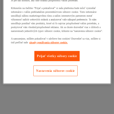
Je pre nás dôležité, aby sme stránku prispôsobili vašim potrebám.
Kliknutím na tlačitko "Prijať a pokračovať" si naša platforma bude môcť vymieňať
informácie s vaším prehliadačom prostredníctvom súborov cookie. Tieto informácie
umožňujú nášmu marketingovému tímu a našim internetovým partnerom merať
výkonnosť našich webových stránok a analyzovať vaše nákupné preferencie. To nám
umožňuje ponúkať vám produkty, ktoré sú čo najviac prispôsobené vašim potrebám, a
poskytovať vám vhodnú/prispôsobené reklamu. Ak sa chcete dozvedieť viac o účeloch a
nastaveniach jednotlivých typov súborov cookie, kliknite na "nastavenia súborov cookie".
A samozrejme, môžete pokračovať v návšteve bez cookies! Dozvedieť sa viac, môžete si
tiež prečítať naše
zásady používania súborov cookie.
Prijať všetky súbory cookie
Nastavenia súborov cookie