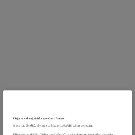
Vitajte na webovej stránke spoločnosti Manutan
Je pre nás dôležité, aby sme stránku prispôsobili vašim potrebám.
Kliknutím na tlačitko "Prijať a pokračovať" si naša platforma bude môcť vymieňať