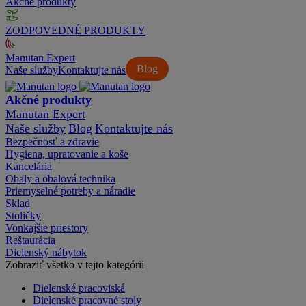
Akčné produkty
ZODPOVEDNÉ PRODUKTY
Manutan Expert
Blog
Naše služby
Kontaktujte nás
Akčné produkty
Manutan Expert
Naše služby
Blog
Kontaktujte nás
Bezpečnosť a zdravie
Hygiena, upratovanie a koše
Kancelária
Obaly a obalová technika
Priemyselné potreby a náradie
Sklad
Stoličky
Vonkajšie priestory
Reštaurácia
Dielenský nábytok
Zobraziť všetko v tejto kategórii
Dielenské pracoviská
Dielenské pracovné stoly