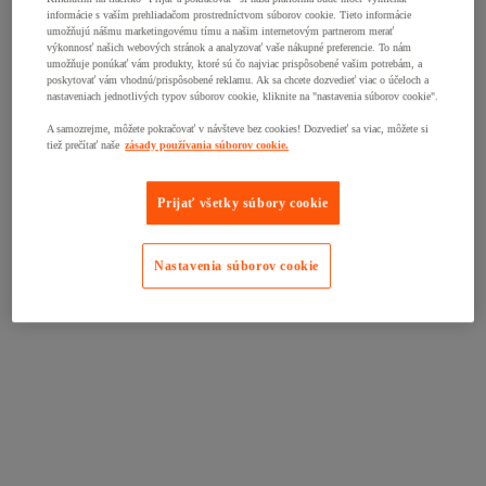
informácie s vaším prehliadačom prostredníctvom súborov cookie. Tieto informácie
umožňujú nášmu marketingovému tímu a našim internetovým partnerom merať
výkonnosť našich webových stránok a analyzovať vaše nákupné preferencie. To nám
umožňuje ponúkať vám produkty, ktoré sú čo najviac prispôsobené vašim potrebám, a
poskytovať vám vhodnú/prispôsobené reklamu. Ak sa chcete dozvedieť viac o účeloch a
nastaveniach jednotlivých typov súborov cookie, kliknite na "nastavenia súborov cookie".
A samozrejme, môžete pokračovať v návšteve bez cookies! Dozvedieť sa viac, môžete si
tiež prečítať naše
zásady používania súborov cookie.
Prijať všetky súbory cookie
Nastavenia súborov cookie