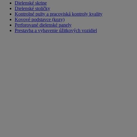
Dielenské skrine
Dielenské stoličky
Kontrolné pulty a pracoviská kontroly kvality
Kovové podstavce (kozy)
Perforované dielenské panely
Prestavba a vybavenie úžitkových vozidiel