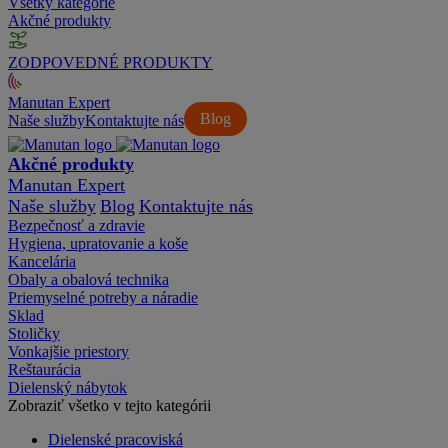
Všetky kategórie
Akčné produkty
ZODPOVEDNÉ PRODUKTY
Manutan Expert
Blog
Naše služby
Kontaktujte nás
Akčné produkty
Manutan Expert
Naše služby
Blog
Kontaktujte nás
Bezpečnosť a zdravie
Hygiena, upratovanie a koše
Kancelária
Obaly a obalová technika
Priemyselné potreby a náradie
Sklad
Stoličky
Vonkajšie priestory
Reštaurácia
Dielenský nábytok
Zobraziť všetko v tejto kategórii
Dielenské pracoviská