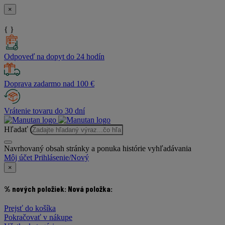
×
{ }
Odpoveď na dopyt do 24 hodín
Doprava zadarmo nad 100 €
Vrátenie tovaru do 30 dní
Hľadať
Navrhovaný obsah stránky a ponuka histórie vyhľadávania
Môj účet
Prihlásenie/Nový
×
% nových položiek:
Nová položka:
Prejsť do košíka
Pokračovať v nákupe