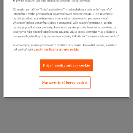
Je pre nás dôležité, aby sme stránku prispôsobili vašim potrebám.
Kliknutím na tlačitko "Prijať a pokračovať" si naša platforma bude môcť vymieňať
informácie s vaším prehliadačom prostredníctvom súborov cookie. Tieto informácie
umožňujú nášmu marketingovému tímu a našim internetovým partnerom merať
výkonnosť našich webových stránok a analyzovať vaše nákupné preferencie. To nám
umožňuje ponúkať vám produkty, ktoré sú čo najviac prispôsobené vašim potrebám, a
poskytovať vám vhodnú/prispôsobené reklamu. Ak sa chcete dozvedieť viac o účeloch a
nastaveniach jednotlivých typov súborov cookie, kliknite na "nastavenia súborov cookie".
A samozrejme, môžete pokračovať v návšteve bez cookies! Dozvedieť sa viac, môžete si
tiež prečítať naše
zásady používania súborov cookie.
Prijať všetky súbory cookie
Nastavenia súborov cookie