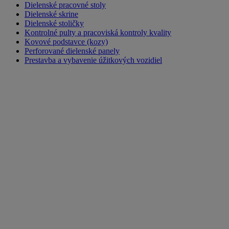
Dielenské pracovné stoly
Dielenské skrine
Dielenské stoličky
Kontrolné pulty a pracoviská kontroly kvality
Kovové podstavce (kozy)
Perforované dielenské panely
Prestavba a vybavenie úžitkových vozidiel