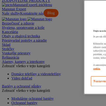
ZODPOVEDNÉ PRODUKTY
Manutan Expert
Blog
Naše služby
Kontaktujte nás
Bezpečnosť a zdravie
Hygiena, upratovanie a koše
Vitajte na web
Kancelária
Obaly a obalová technika
Je pre nás dô
Priemyselné potreby a náradie
Kliknutím na
Sklad
súborov cook
Stoličky
webových str
Vonkajšie priestory
potrebám, a 
Reštaurácia
cookie, klikn
Alarmy, kamery a interkomy
A samozrejme,
Zobraziť všetko v tejto kategórii
cookie.
Domáce telefóny a videotelefóny
Video dohľad
Nastaven
Bariéry a ochranné stĺpiky
Zobraziť všetko v tejto kategórii
Modulárne ochranné bariéry
Ochranné bariéry