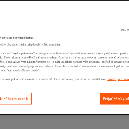
Pokra
ovej stránke spoločnosti Manutan
ležité, aby sme stránku prispôsobili vašim potrebám.
 tlačitko "Prijať a pokračovať" si naša platforma bude môcť vymieňať informácie s vaším prehliadačom prostr
ie. Tieto informácie umožňujú nášmu marketingovému tímu a našim internetovým partnerom merať výkonnosť
ánok a analyzovať vaše nákupné preferencie. To nám umožňuje ponúkať vám produkty, ktoré sú čo najviac pris
poskytovať vám vhodnú/prispôsobené reklamu. Ak sa chcete dozvedieť viac o účeloch a nastaveniach jednotlivý
ite na "nastavenia súborov cookie".
 môžete pokračovať v návšteve bez cookies! Dozvedieť sa viac, môžete si tiež prečítať naše
zásady používan
ia súborov cookie
Prijať všetky s