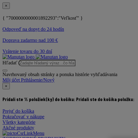
×
{ "7000000000001892293":"Veľkosť" }
Odpoveď na dopyt do 24 hodín
Doprava zadarmo nad 100 €
Vrátenie tovaru do 30 dní
Hľadať
Navrhovaný obsah stránky a ponuka histórie vyhľadávania
Môj účet
Prihlásenie/Nový
×
Pridali ste % položiek(ky) do košíku:
Pridali ste do košíka položku:
Prejsť do košíka
Pokračovať v nákupe
Všetky kategórie
Akčné produkty