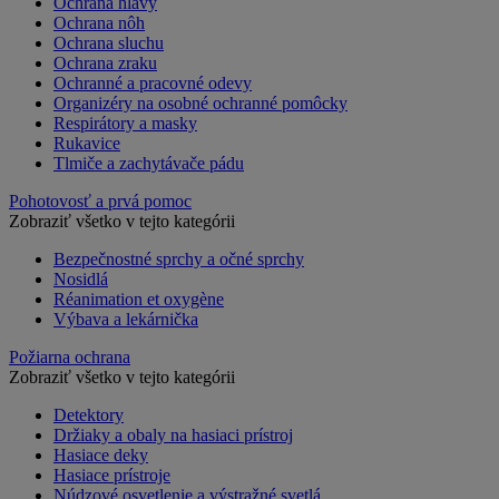
Ochrana hlavy
Ochrana nôh
Ochrana sluchu
Ochrana zraku
Ochranné a pracovné odevy
Organizéry na osobné ochranné pomôcky
Respirátory a masky
Rukavice
Tlmiče a zachytávače pádu
Pohotovosť a prvá pomoc
Zobraziť všetko v tejto kategórii
Bezpečnostné sprchy a očné sprchy
Nosidlá
Réanimation et oxygène
Výbava a lekárnička
Požiarna ochrana
Zobraziť všetko v tejto kategórii
Detektory
Držiaky a obaly na hasiaci prístroj
Hasiace deky
Hasiace prístroje
Núdzové osvetlenie a výstražné svetlá