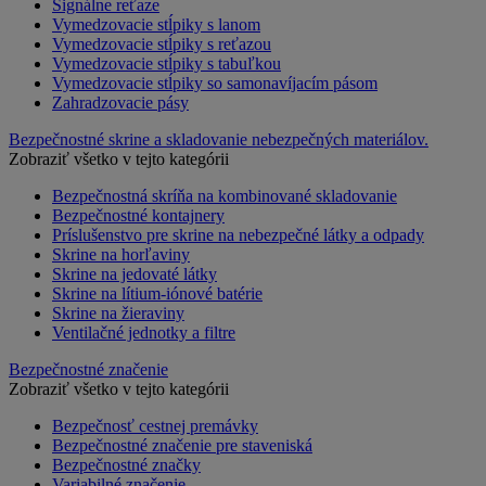
Signálne reťaze
Vymedzovacie stĺpiky s lanom
Vymedzovacie stĺpiky s reťazou
Vymedzovacie stĺpiky s tabuľkou
Vymedzovacie stĺpiky so samonavíjacím pásom
Zahradzovacie pásy
Bezpečnostné skrine a skladovanie nebezpečných materiálov.
Zobraziť všetko v tejto kategórii
Bezpečnostná skríňa na kombinované skladovanie
Bezpečnostné kontajnery
Príslušenstvo pre skrine na nebezpečné látky a odpady
Skrine na horľaviny
Skrine na jedovaté látky
Skrine na lítium-iónové batérie
Skrine na žieraviny
Ventilačné jednotky a filtre
Bezpečnostné značenie
Zobraziť všetko v tejto kategórii
Bezpečnosť cestnej premávky
Bezpečnostné značenie pre staveniská
Bezpečnostné značky
Variabilné značenie