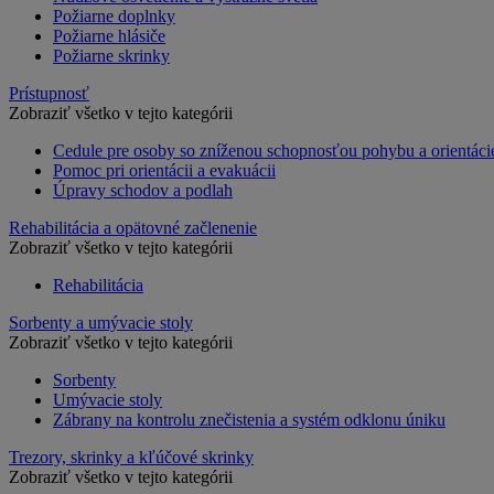
Požiarne doplnky
Požiarne hlásiče
Požiarne skrinky
Prístupnosť
Zobraziť všetko v tejto kategórii
Cedule pre osoby so zníženou schopnosťou pohybu a orientáci
Pomoc pri orientácii a evakuácii
Úpravy schodov a podlah
Rehabilitácia a opätovné začlenenie
Zobraziť všetko v tejto kategórii
Rehabilitácia
Sorbenty a umývacie stoly
Zobraziť všetko v tejto kategórii
Sorbenty
Umývacie stoly
Zábrany na kontrolu znečistenia a systém odklonu úniku
Trezory, skrinky a kľúčové skrinky
Zobraziť všetko v tejto kategórii