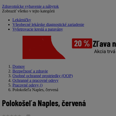
Zdravotnícke vybavenie a nábytok
Zobraziť všetko v tejto kategórii
Lekárničky
Všeobecné lekárske diagnostické zariadenie
Vyšetrovacie kreslá a paravány
Domov
Bezpečnosť a zdravie
Osobné ochranné prostriedky (OOP)
Ochranné a pracovné odevy
Pracovné odevy
()
Polokošeľa Naples, červená
Polokošeľa Naples, červená