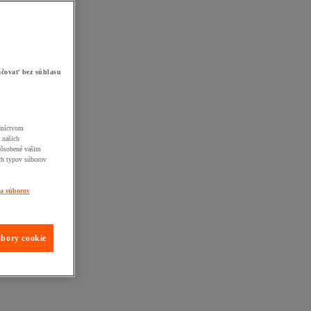
čovať bez súhlasu
edníctvom
 našich
pôsobené vašim
ch typov súborov
ia súborov
úbory cookie