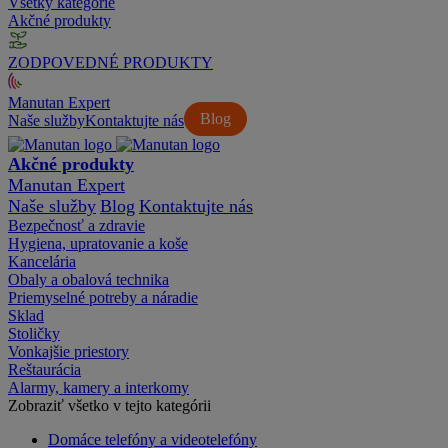
Všetky kategórie
Akčné produkty
ZODPOVEDNÉ PRODUKTY
Manutan Expert
Blog
Naše služby
Kontaktujte nás
Akčné produkty
Manutan Expert
Naše služby
Blog
Kontaktujte nás
Bezpečnosť a zdravie
Hygiena, upratovanie a koše
Kancelária
Obaly a obalová technika
Priemyselné potreby a náradie
Sklad
Stoličky
Vonkajšie priestory
Reštaurácia
Alarmy, kamery a interkomy
Zobraziť všetko v tejto kategórii
Domáce telefóny a videotelefóny