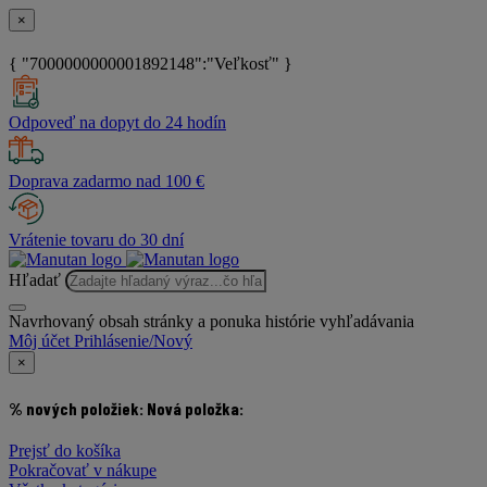
×
{ "7000000000001892148":"Veľkosť" }
Odpoveď na dopyt do 24 hodín
Doprava zadarmo nad 100 €
Vrátenie tovaru do 30 dní
Hľadať
Navrhovaný obsah stránky a ponuka histórie vyhľadávania
Môj účet
Prihlásenie/Nový
×
% nových položiek:
Nová položka:
Prejsť do košíka
Pokračovať v nákupe