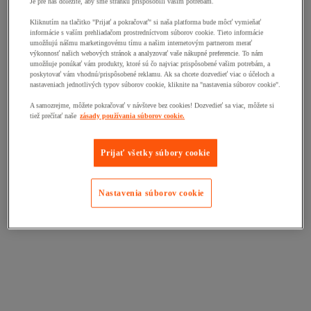
Je pre nás dôležité, aby sme stránku prispôsobili vašim potrebám.
Kliknutím na tlačitko "Prijať a pokračovať" si naša platforma bude môcť vymieňať
informácie s vaším prehliadačom prostredníctvom súborov cookie. Tieto informácie
umožňujú nášmu marketingovému tímu a našim internetovým partnerom merať
výkonnosť našich webových stránok a analyzovať vaše nákupné preferencie. To nám
umožňuje ponúkať vám produkty, ktoré sú čo najviac prispôsobené vašim potrebám, a
poskytovať vám vhodnú/prispôsobené reklamu. Ak sa chcete dozvedieť viac o účeloch a
nastaveniach jednotlivých typov súborov cookie, kliknite na "nastavenia súborov cookie".
A samozrejme, môžete pokračovať v návšteve bez cookies! Dozvedieť sa viac, môžete si
tiež prečítať naše
zásady používania súborov cookie.
Prijať všetky súbory cookie
Nastavenia súborov cookie