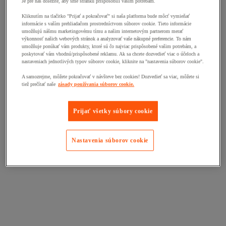
Je pre nás dôležité, aby sme stránku prispôsobili vašim potrebám.
Kliknutím na tlačitko "Prijať a pokračovať" si naša platforma bude môcť vymieňať
informácie s vaším prehliadačom prostredníctvom súborov cookie. Tieto informácie
umožňujú nášmu marketingovému tímu a našim internetovým partnerom merať
výkonnosť našich webových stránok a analyzovať vaše nákupné preferencie. To nám
umožňuje ponúkať vám produkty, ktoré sú čo najviac prispôsobené vašim potrebám, a
poskytovať vám vhodnú/prispôsobené reklamu. Ak sa chcete dozvedieť viac o účeloch a
nastaveniach jednotlivých typov súborov cookie, kliknite na "nastavenia súborov cookie".
A samozrejme, môžete pokračovať v návšteve bez cookies! Dozvedieť sa viac, môžete si
tiež prečítať naše
zásady používania súborov cookie.
Prijať všetky súbory cookie
Nastavenia súborov cookie