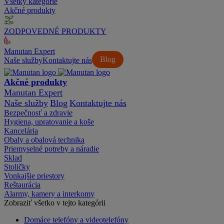
Všetky kategórie
Akčné produkty
ZODPOVEDNÉ PRODUKTY
Manutan Expert
Blog
Naše služby
Kontaktujte nás
Akčné produkty
Manutan Expert
Naše služby
Blog
Kontaktujte nás
Bezpečnosť a zdravie
Hygiena, upratovanie a koše
Kancelária
Obaly a obalová technika
Priemyselné potreby a náradie
Sklad
Stoličky
Vonkajšie priestory
Reštaurácia
Alarmy, kamery a interkomy
Zobraziť všetko v tejto kategórii
Domáce telefóny a videotelefóny