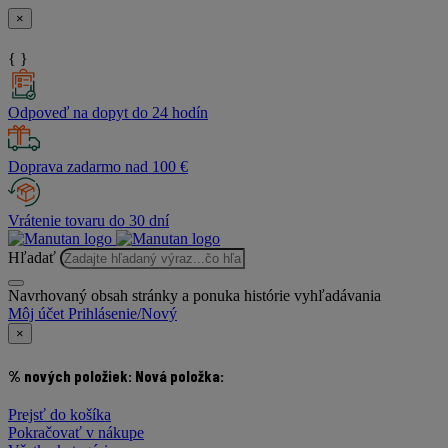
×
{ }
Odpoveď na dopyt do 24 hodín
Doprava zadarmo nad 100 €
Vrátenie tovaru do 30 dní
Hľadať
Navrhovaný obsah stránky a ponuka histórie vyhľadávania
Môj účet
Prihlásenie/Nový
×
% nových položiek:
Nová položka:
Prejsť do košíka
Pokračovať v nákupe