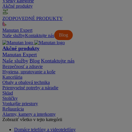
Všetky kategórie
Akčné produkty
ZODPOVEDNÉ PRODUKTY
Manutan Expert
Blog
Naše služby
Kontaktujte nás
Akčné produkty
Manutan Expert
Naše služby
Blog
Kontaktujte nás
Bezpečnosť a zdravie
Hygiena, upratovanie a koše
Kancelária
Obaly a obalová technika
Priemyselné potreby a náradie
Sklad
Stoličky
Vonkajšie priestory
Reštaurácia
Alarmy, kamery a interkomy
Zobraziť všetko v tejto kategórii
Domáce telefóny a videotelefóny