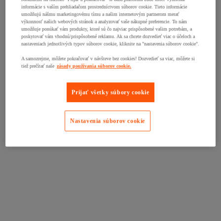
informácie s vaším prehliadačom prostredníctvom súborov cookie. Tieto informácie
umožňujú nášmu marketingovému tímu a našim internetovým partnerom merať
výkonnosť našich webových stránok a analyzovať vaše nákupné preferencie. To nám
umožňuje ponúkať vám produkty, ktoré sú čo najviac prispôsobené vašim potrebám, a
poskytovať vám vhodnú/prispôsobené reklamu. Ak sa chcete dozvedieť viac o účeloch a
nastaveniach jednotlivých typov súborov cookie, kliknite na "nastavenia súborov cookie".
A samozrejme, môžete pokračovať v návšteve bez cookies! Dozvedieť sa viac, môžete si
tiež prečítať naše
zásady používania súborov cookie.
Prijať všetky súbory cookie
Nastavenia súborov cookie