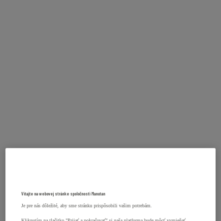
Vitajte na webovej stránke spoločnosti Manutan
Je pre nás dôležité, aby sme stránku prispôsobili vašim potrebám.
Kliknutím na tlačitko "Prijať a pokračovať" si naša platforma bude môcť vymieňať