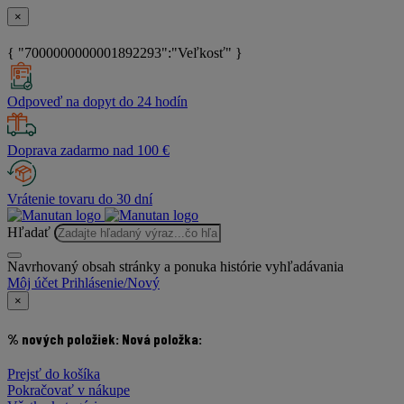
×
{ "7000000000001892293":"Veľkosť" }
Odpoveď na dopyt do 24 hodín
Doprava zadarmo nad 100 €
Vrátenie tovaru do 30 dní
Hľadať
Navrhovaný obsah stránky a ponuka histórie vyhľadávania
Môj účet
Prihlásenie/Nový
×
% nových položiek:
Nová položka:
Prejsť do košíka
Pokračovať v nákupe