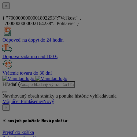
×
{ "7000000000001892293":"Veľkosť" ,
"7000000000002164238":"Pohlavie" }
Odpoveď na dopyt do 24 hodín
Doprava zadarmo nad 100 €
Vrátenie tovaru do 30 dní
Hľadať
Navrhovaný obsah stránky a ponuka histórie vyhľadávania
Môj účet
Prihlásenie/Nový
×
% nových položiek:
Nová položka:
Prejsť do košíka