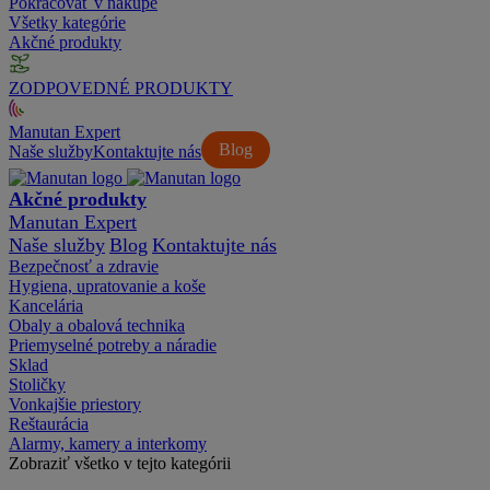
Pokračovať v nákupe
Všetky kategórie
Akčné produkty
ZODPOVEDNÉ PRODUKTY
Manutan Expert
Blog
Naše služby
Kontaktujte nás
Akčné produkty
Manutan Expert
Naše služby
Blog
Kontaktujte nás
Bezpečnosť a zdravie
Hygiena, upratovanie a koše
Kancelária
Obaly a obalová technika
Priemyselné potreby a náradie
Sklad
Stoličky
Vonkajšie priestory
Reštaurácia
Alarmy, kamery a interkomy
Zobraziť všetko v tejto kategórii