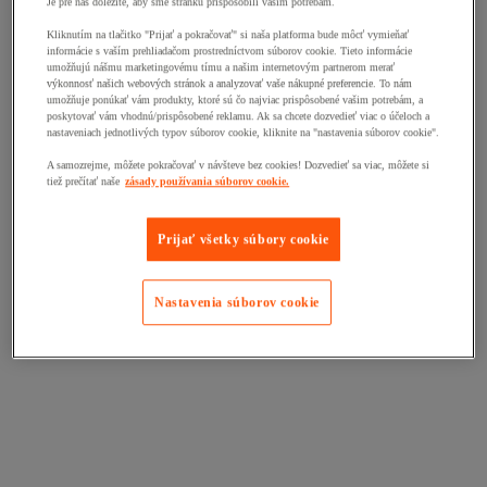
Je pre nás dôležité, aby sme stránku prispôsobili vašim potrebám.
Kliknutím na tlačitko "Prijať a pokračovať" si naša platforma bude môcť vymieňať
informácie s vaším prehliadačom prostredníctvom súborov cookie. Tieto informácie
umožňujú nášmu marketingovému tímu a našim internetovým partnerom merať
výkonnosť našich webových stránok a analyzovať vaše nákupné preferencie. To nám
umožňuje ponúkať vám produkty, ktoré sú čo najviac prispôsobené vašim potrebám, a
poskytovať vám vhodnú/prispôsobené reklamu. Ak sa chcete dozvedieť viac o účeloch a
nastaveniach jednotlivých typov súborov cookie, kliknite na "nastavenia súborov cookie".
A samozrejme, môžete pokračovať v návšteve bez cookies! Dozvedieť sa viac, môžete si
tiež prečítať naše
zásady používania súborov cookie.
Prijať všetky súbory cookie
Nastavenia súborov cookie