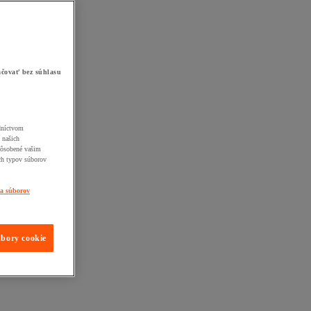
čovať bez súhlasu
edníctvom
 našich
pôsobené vašim
ch typov súborov
ia súborov
úbory cookie