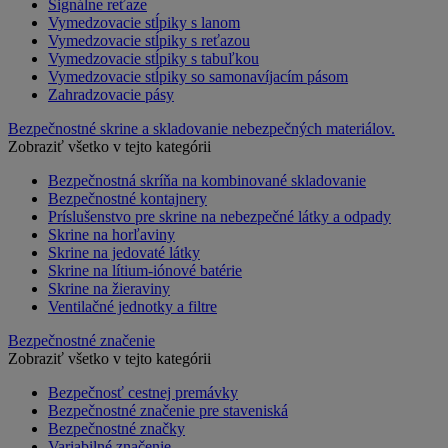
Signálne reťaze
Vymedzovacie stĺpiky s lanom
Vymedzovacie stĺpiky s reťazou
Vymedzovacie stĺpiky s tabuľkou
Vymedzovacie stĺpiky so samonavíjacím pásom
Zahradzovacie pásy
Bezpečnostné skrine a skladovanie nebezpečných materiálov.
Zobraziť všetko v tejto kategórii
Bezpečnostná skríňa na kombinované skladovanie
Bezpečnostné kontajnery
Príslušenstvo pre skrine na nebezpečné látky a odpady
Skrine na horľaviny
Skrine na jedovaté látky
Skrine na lítium-iónové batérie
Skrine na žieraviny
Ventilačné jednotky a filtre
Bezpečnostné značenie
Zobraziť všetko v tejto kategórii
Bezpečnosť cestnej premávky
Bezpečnostné značenie pre staveniská
Bezpečnostné značky
Variabilné značenie