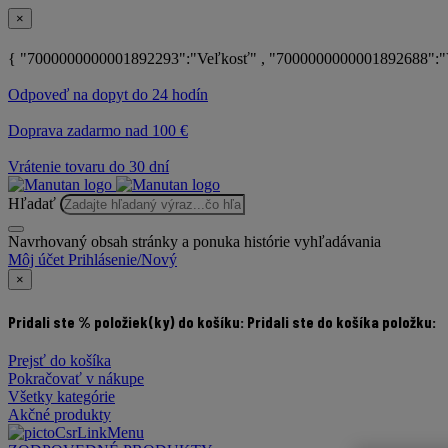
×
{ "7000000000001892293":"Veľkosť" , "7000000000001892688":"V
Odpoveď na dopyt do 24 hodín
Doprava zadarmo nad 100 €
Vrátenie tovaru do 30 dní
Hľadať
Navrhovaný obsah stránky a ponuka histórie vyhľadávania
Môj účet
Prihlásenie/Nový
×
Pridali ste % položiek(ky) do košíku:
Pridali ste do košíka položku:
Prejsť do košíka
Pokračovať v nákupe
Všetky kategórie
Akčné produkty