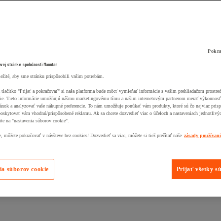
Pokra
ovej stránke spoločnosti Manutan
ležité, aby sme stránku prispôsobili vašim potrebám.
 tlačitko "Prijať a pokračovať" si naša platforma bude môcť vymieňať informácie s vaším prehliadačom prostr
ie. Tieto informácie umožňujú nášmu marketingovému tímu a našim internetovým partnerom merať výkonnosť
ánok a analyzovať vaše nákupné preferencie. To nám umožňuje ponúkať vám produkty, ktoré sú čo najviac pris
poskytovať vám vhodnú/prispôsobené reklamu. Ak sa chcete dozvedieť viac o účeloch a nastaveniach jednotlivý
ite na "nastavenia súborov cookie".
 môžete pokračovať v návšteve bez cookies! Dozvedieť sa viac, môžete si tiež prečítať naše
zásady používan
ia súborov cookie
Prijať všetky s