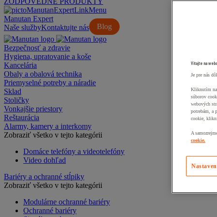
ZODPOVEDNÉ PRODUKTY
Manutan Expert
Blog
Naše služby
Kontaktujte nás
Bezpečnosť a zdravie
Hygiena, upratovanie a koše
Vitajte na web
Kancelária
Obaly a obalová technika
Je pre nás dô
Priemyselné potreby a náradie
Kliknutím na
Sklad
súborov cook
Stoličky
webových str
Vonkajšie priestory
potrebám, a 
Reštaurácia
cookie, klikn
Alarmy, kamery a interkomy
A samozrejme,
Zobraziť všetko v tejto kategórii
cookie.
Domáce telefóny a videotelefóny
Video dohľad
Nastaven
Bariéry a ochranné stĺpiky
Zobraziť všetko v tejto kategórii
Modulárne ochranné bariéry
Ochranné bariéry