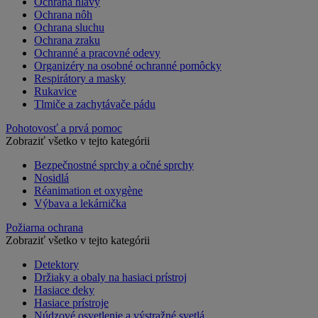
Ochrana hlavy
Ochrana nôh
Ochrana sluchu
Ochrana zraku
Ochranné a pracovné odevy
Organizéry na osobné ochranné pomôcky
Respirátory a masky
Rukavice
Tlmiče a zachytávače pádu
Pohotovosť a prvá pomoc
Zobraziť všetko v tejto kategórii
Bezpečnostné sprchy a očné sprchy
Nosidlá
Réanimation et oxygène
Výbava a lekárnička
Požiarna ochrana
Zobraziť všetko v tejto kategórii
Detektory
Držiaky a obaly na hasiaci prístroj
Hasiace deky
Hasiace prístroje
Núdzové osvetlenie a výstražné svetlá