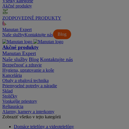
Všetky kategórie
Akčné produkty
ZODPOVEDNÉ PRODUKTY
Manutan Expert
Blog
Naše služby
Kontaktujte nás
Akčné produkty
Manutan Expert
Naše služby
Blog
Kontaktujte nás
Bezpečnosť a zdravie
Hygiena, upratovanie a koše
Kancelária
Obaly a obalová technika
Priemyselné potreby a náradie
Sklad
Stoličky
Vonkajšie priestory
Reštaurácia
Alarmy, kamery a interkomy
Zobraziť všetko v tejto kategórii
Domáce telefóny a videotelefóny