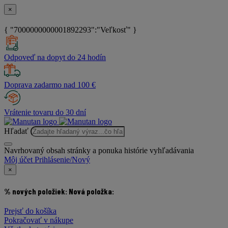
×
{ "7000000000001892293":"Veľkosť" }
Odpoveď na dopyt do 24 hodín
Doprava zadarmo nad 100 €
Vrátenie tovaru do 30 dní
Hľadať
Navrhovaný obsah stránky a ponuka histórie vyhľadávania
Môj účet
Prihlásenie/Nový
×
% nových položiek:
Nová položka:
Prejsť do košíka
Pokračovať v nákupe