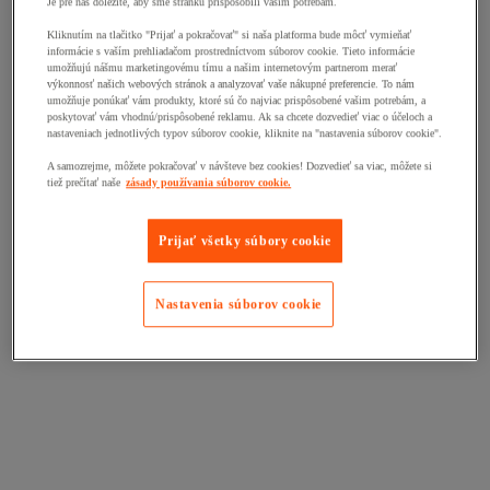
Je pre nás dôležité, aby sme stránku prispôsobili vašim potrebám.
Kliknutím na tlačitko "Prijať a pokračovať" si naša platforma bude môcť vymieňať
informácie s vaším prehliadačom prostredníctvom súborov cookie. Tieto informácie
umožňujú nášmu marketingovému tímu a našim internetovým partnerom merať
výkonnosť našich webových stránok a analyzovať vaše nákupné preferencie. To nám
umožňuje ponúkať vám produkty, ktoré sú čo najviac prispôsobené vašim potrebám, a
poskytovať vám vhodnú/prispôsobené reklamu. Ak sa chcete dozvedieť viac o účeloch a
nastaveniach jednotlivých typov súborov cookie, kliknite na "nastavenia súborov cookie".
A samozrejme, môžete pokračovať v návšteve bez cookies! Dozvedieť sa viac, môžete si
tiež prečítať naše
zásady používania súborov cookie.
Prijať všetky súbory cookie
Nastavenia súborov cookie