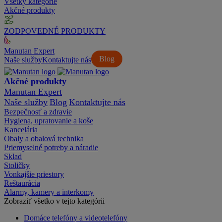
Všetky kategórie
Akčné produkty
ZODPOVEDNÉ PRODUKTY
Manutan Expert
Blog
Naše služby
Kontaktujte nás
Akčné produkty
Manutan Expert
Naše služby
Blog
Kontaktujte nás
Bezpečnosť a zdravie
Hygiena, upratovanie a koše
Kancelária
Obaly a obalová technika
Priemyselné potreby a náradie
Sklad
Stoličky
Vonkajšie priestory
Reštaurácia
Alarmy, kamery a interkomy
Zobraziť všetko v tejto kategórii
Domáce telefóny a videotelefóny