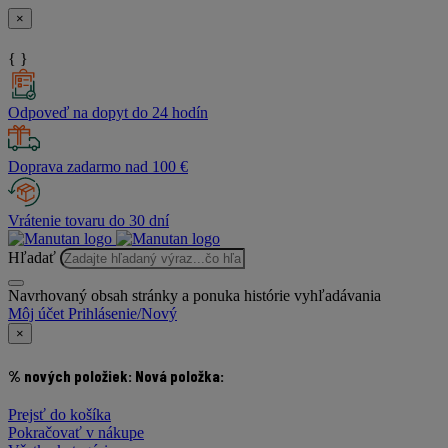
×
{ }
Odpoveď na dopyt do 24 hodín
Doprava zadarmo nad 100 €
Vrátenie tovaru do 30 dní
Hľadať
Navrhovaný obsah stránky a ponuka histórie vyhľadávania
Môj účet
Prihlásenie/Nový
×
% nových položiek:
Nová položka:
Prejsť do košíka
Pokračovať v nákupe