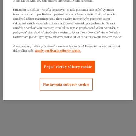
Je pre nás dôležité, aby sme stránku prispôsobili vašim potrebám.
Kliknutím na tlačitko "Prijať a pokračovať" si naša platforma bude môcť vymieňať
informácie s vaším prehliadačom prostredníctvom súborov cookie. Tieto informácie
umožňujú nášmu marketingovému tímu a našim internetovým partnerom merať
výkonnosť našich webových stránok a analyzovať vaše nákupné preferencie. To nám
umožňuje ponúkať vám produkty, ktoré sú čo najviac prispôsobené vašim potrebám, a
poskytovať vám vhodnú/prispôsobené reklamu. Ak sa chcete dozvedieť viac o účeloch a
nastaveniach jednotlivých typov súborov cookie, kliknite na "nastavenia súborov cookie".
A samozrejme, môžete pokračovať v návšteve bez cookies! Dozvedieť sa viac, môžete si
tiež prečítať naše
zásady používania súborov cookie.
Prijať všetky súbory cookie
Nastavenia súborov cookie