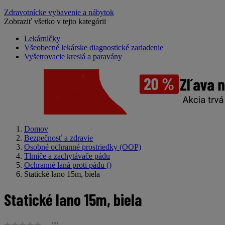
Zdravotnícke vybavenie a nábytok
Zobraziť všetko v tejto kategórii
Lekárničky
Všeobecné lekárske diagnostické zariadenie
Vyšetrovacie kreslá a paravány
Domov
Bezpečnosť a zdravie
Osobné ochranné prostriedky (OOP)
Tlmiče a zachytávače pádu
Ochranné laná proti pádu
()
Statické lano 15m, biela
Statické lano 15m, biela