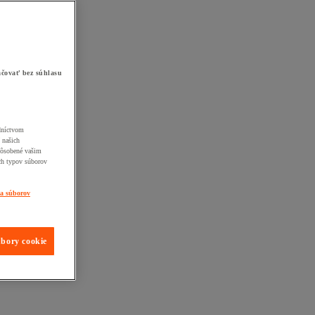
čovať bez súhlasu
edníctvom
 našich
pôsobené vašim
ch typov súborov
ia súborov
úbory cookie