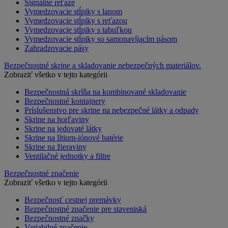
Signálne reťaze
Vymedzovacie stĺpiky s lanom
Vymedzovacie stĺpiky s reťazou
Vymedzovacie stĺpiky s tabuľkou
Vymedzovacie stĺpiky so samonavíjacím pásom
Zahradzovacie pásy
Bezpečnostné skrine a skladovanie nebezpečných materiálov.
Zobraziť všetko v tejto kategórii
Bezpečnostná skríňa na kombinované skladovanie
Bezpečnostné kontajnery
Príslušenstvo pre skrine na nebezpečné látky a odpady
Skrine na horľaviny
Skrine na jedovaté látky
Skrine na lítium-iónové batérie
Skrine na žieraviny
Ventilačné jednotky a filtre
Bezpečnostné značenie
Zobraziť všetko v tejto kategórii
Bezpečnosť cestnej premávky
Bezpečnostné značenie pre staveniská
Bezpečnostné značky
Variabilné značenie