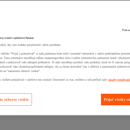
Pokra
ovej stránke spoločnosti Manutan
ležité, aby sme stránku prispôsobili vašim potrebám.
 tlačitko "Prijať a pokračovať" si naša platforma bude môcť vymieňať informácie s vaším prehliadačom prostr
ie. Tieto informácie umožňujú nášmu marketingovému tímu a našim internetovým partnerom merať výkonnosť
ánok a analyzovať vaše nákupné preferencie. To nám umožňuje ponúkať vám produkty, ktoré sú čo najviac pris
poskytovať vám vhodnú/prispôsobené reklamu. Ak sa chcete dozvedieť viac o účeloch a nastaveniach jednotlivý
ite na "nastavenia súborov cookie".
 môžete pokračovať v návšteve bez cookies! Dozvedieť sa viac, môžete si tiež prečítať naše
zásady používan
ia súborov cookie
Prijať všetky s