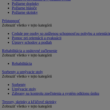
Požiarne doplnky
Požiarne hlásiče
Požiarne skrinky
Prístupnosť
Zobraziť všetko v tejto kategórii
Cedule pre osoby so zníženou schopnosťou pohybu a orientáci
Pomoc pri orientácii a evakuácii
Úpravy schodov a podlah
Rehabilitácia a opätovné začlenenie
Zobraziť všetko v tejto kategórii
Rehabilitácia
Sorbenty a umývacie stoly
Zobraziť všetko v tejto kategórii
Sorbenty
Umývacie stoly
Zábrany na kontrolu znečistenia a systém odklonu úniku
Trezory, skrinky a kľúčové skrinky
Zobraziť všetko v tejto kategórii