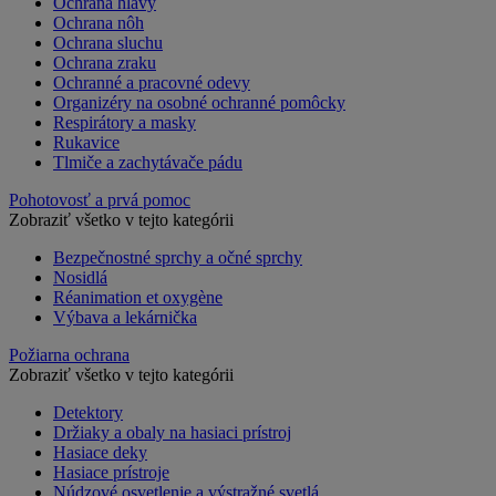
Ochrana hlavy
Ochrana nôh
Ochrana sluchu
Ochrana zraku
Ochranné a pracovné odevy
Organizéry na osobné ochranné pomôcky
Respirátory a masky
Rukavice
Tlmiče a zachytávače pádu
Pohotovosť a prvá pomoc
Zobraziť všetko v tejto kategórii
Bezpečnostné sprchy a očné sprchy
Nosidlá
Réanimation et oxygène
Výbava a lekárnička
Požiarna ochrana
Zobraziť všetko v tejto kategórii
Detektory
Držiaky a obaly na hasiaci prístroj
Hasiace deky
Hasiace prístroje
Núdzové osvetlenie a výstražné svetlá