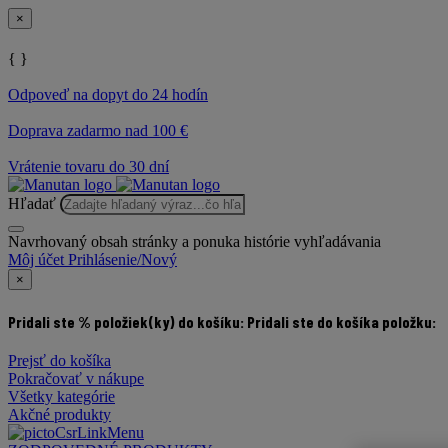
×
{ }
Odpoveď na dopyt do 24 hodín
Doprava zadarmo nad 100 €
Vrátenie tovaru do 30 dní
Hľadať
Navrhovaný obsah stránky a ponuka histórie vyhľadávania
Môj účet
Prihlásenie/Nový
×
Pridali ste % položiek(ky) do košíku:
Pridali ste do košíka položku:
Prejsť do košíka
Pokračovať v nákupe
Všetky kategórie
Akčné produkty