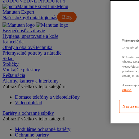
ZODPOVEDNÉ PRODUKTY
Manutan Expert
Blog
Naše služby
Kontaktujte nás
Bezpečnosť a zdravie
Hygiena, upratovanie a koše
Vitajte na web
Kancelária
Obaly a obalová technika
Je pre nás dô
Priemyselné potreby a náradie
Kliknutím na
Sklad
súborov cook
Stoličky
webových str
Vonkajšie priestory
potrebám, a 
Reštaurácia
cookie, klikn
Alarmy, kamery a interkomy
A samozrejme,
Zobraziť všetko v tejto kategórii
cookie.
Domáce telefóny a videotelefóny
Video dohľad
Nastaven
Bariéry a ochranné stĺpiky
Zobraziť všetko v tejto kategórii
Modulárne ochranné bariéry
Ochranné bariéry