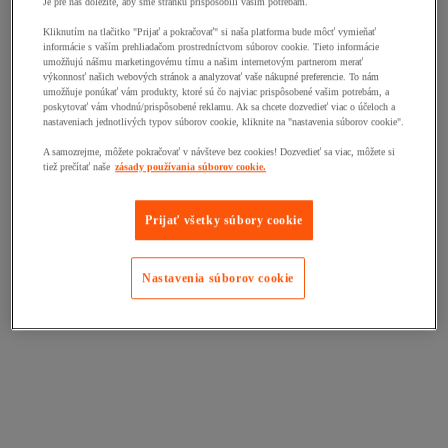
Je pre nás dôležité, aby sme stránku prispôsobili vašim potrebám.
Kliknutím na tlačitko "Prijať a pokračovať" si naša platforma bude môcť vymieňať
informácie s vaším prehliadačom prostredníctvom súborov cookie. Tieto informácie
umožňujú nášmu marketingovému tímu a našim internetovým partnerom merať
výkonnosť našich webových stránok a analyzovať vaše nákupné preferencie. To nám
umožňuje ponúkať vám produkty, ktoré sú čo najviac prispôsobené vašim potrebám, a
poskytovať vám vhodnú/prispôsobené reklamu. Ak sa chcete dozvedieť viac o účeloch a
nastaveniach jednotlivých typov súborov cookie, kliknite na "nastavenia súborov cookie".
A samozrejme, môžete pokračovať v návšteve bez cookies! Dozvedieť sa viac, môžete si
tiež prečítať naše
zásady používania súborov cookie.
Prijať všetky súbory cookie
Nastavenia súborov cookie