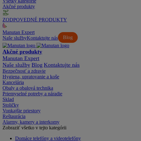
Všetky kategórie
Akčné produkty
ZODPOVEDNÉ PRODUKTY
Manutan Expert
Blog
Naše služby
Kontaktujte nás
Akčné produkty
Manutan Expert
Naše služby
Blog
Kontaktujte nás
Bezpečnosť a zdravie
Hygiena, upratovanie a koše
Kancelária
Obaly a obalová technika
Priemyselné potreby a náradie
Sklad
Stoličky
Vonkajšie priestory
Reštaurácia
Alarmy, kamery a interkomy
Zobraziť všetko v tejto kategórii
Domáce telefóny a videotelefóny