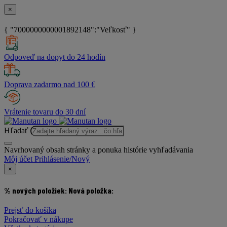
×
{ "7000000000001892148":"Veľkosť" }
Odpoveď na dopyt do 24 hodín
Doprava zadarmo nad 100 €
Vrátenie tovaru do 30 dní
Hľadať
Navrhovaný obsah stránky a ponuka histórie vyhľadávania
Môj účet
Prihlásenie/Nový
×
% nových položiek:
Nová položka:
Prejsť do košíka
Pokračovať v nákupe