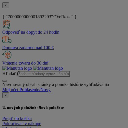
×
{ "7000000000001892293":"Veľkosť" }
Odpoveď na dopyt do 24 hodín
Doprava zadarmo nad 100 €
Vrátenie tovaru do 30 dní
Hľadať
Navrhovaný obsah stránky a ponuka histórie vyhľadávania
Môj účet
Prihlásenie/Nový
×
% nových položiek:
Nová položka:
Prejsť do košíka
Pokračovať v nákupe