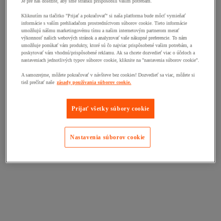
Je pre nás dôležité, aby sme stránku prispôsobili vašim potrebám.
Kliknutím na tlačitko "Prijať a pokračovať" si naša platforma bude môcť vymieňať
informácie s vaším prehliadačom prostredníctvom súborov cookie. Tieto informácie
umožňujú nášmu marketingovému tímu a našim internetovým partnerom merať
výkonnosť našich webových stránok a analyzovať vaše nákupné preferencie. To nám
umožňuje ponúkať vám produkty, ktoré sú čo najviac prispôsobené vašim potrebám, a
poskytovať vám vhodnú/prispôsobené reklamu. Ak sa chcete dozvedieť viac o účeloch a
nastaveniach jednotlivých typov súborov cookie, kliknite na "nastavenia súborov cookie".
A samozrejme, môžete pokračovať v návšteve bez cookies! Dozvedieť sa viac, môžete si
tiež prečítať naše
zásady používania súborov cookie.
Prijať všetky súbory cookie
Nastavenia súborov cookie