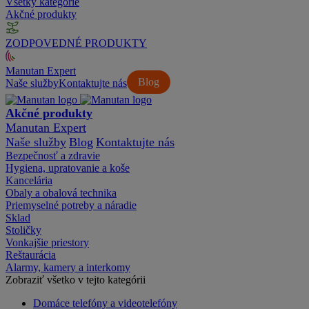
Všetky kategórie
Akčné produkty
ZODPOVEDNÉ PRODUKTY
Manutan Expert
Blog
Naše služby
Kontaktujte nás
Akčné produkty
Manutan Expert
Naše služby
Blog
Kontaktujte nás
Bezpečnosť a zdravie
Hygiena, upratovanie a koše
Kancelária
Obaly a obalová technika
Priemyselné potreby a náradie
Sklad
Stoličky
Vonkajšie priestory
Reštaurácia
Alarmy, kamery a interkomy
Zobraziť všetko v tejto kategórii
Domáce telefóny a videotelefóny