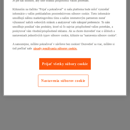
Je pre nás dôležité, aby sme stránku prispôsobili vašim potrebám.
Kliknutím na tlačitko "Prijať a pokračovať" si naša platforma bude môcť vymieňať
informácie s vaším prehliadačom prostredníctvom súborov cookie. Tieto informácie
umožňujú nášmu marketingovému tímu a našim internetovým partnerom merať
výkonnosť našich webových stránok a analyzovať vaše nákupné preferencie. To nám
umožňuje ponúkať vám produkty, ktoré sú čo najviac prispôsobené vašim potrebám, a
poskytovať vám vhodnú/prispôsobené reklamu. Ak sa chcete dozvedieť viac o účeloch a
nastaveniach jednotlivých typov súborov cookie, kliknite na "nastavenia súborov cookie".
A samozrejme, môžete pokračovať v návšteve bez cookies! Dozvedieť sa viac, môžete si
tiež prečítať naše
zásady používania súborov cookie.
Prijať všetky súbory cookie
Nastavenia súborov cookie