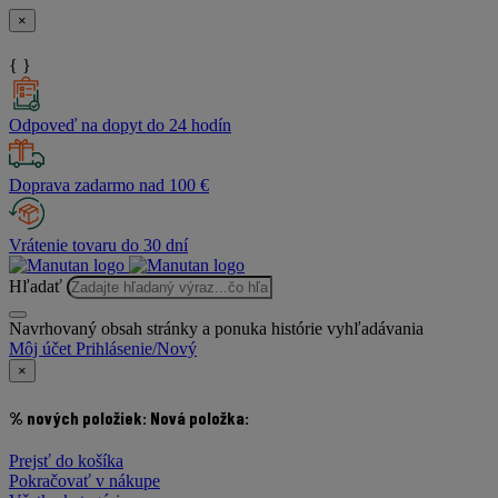
×
{ }
Odpoveď na dopyt do 24 hodín
Doprava zadarmo nad 100 €
Vrátenie tovaru do 30 dní
Hľadať
Navrhovaný obsah stránky a ponuka histórie vyhľadávania
Môj účet
Prihlásenie/Nový
×
% nových položiek:
Nová položka:
Prejsť do košíka
Pokračovať v nákupe