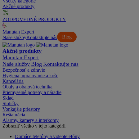
Všetky kategórie
Akčné produkty
ZODPOVEDNÉ PRODUKTY
Manutan Expert
Blog
Naše služby
Kontaktujte nás
Akčné produkty
Manutan Expert
Naše služby
Blog
Kontaktujte nás
Bezpečnosť a zdravie
Hygiena, upratovanie a koše
Kancelária
Obaly a obalová technika
Priemyselné potreby a náradie
Sklad
Stoličky
Vonkajšie priestory
Reštaurácia
Alarmy, kamery a interkomy
Zobraziť všetko v tejto kategórii
Domáce telefóny a videotelefóny