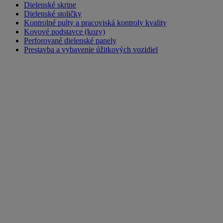
Dielenské skrine
Dielenské stoličky
Kontrolné pulty a pracoviská kontroly kvality
Kovové podstavce (kozy)
Perforované dielenské panely
Prestavba a vybavenie úžitkových vozidiel