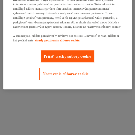
informácie s vaším prehliadačom prostredníctvom súborov cookie. Tieto informácie
umožňujú nášmu marketingovému tímu a našim internetovým partnerom merať
výkonnosť našich webových stránok a analyzovať vaše nákupné preferencie. To nám
umožňuje ponúkať vám produkty, ktoré sú čo najviac prispôsobené vašim potrebám, a
poskytovať vám vhodnú/prispôsobené reklamu. Ak sa chcete dozvedieť viac o účeloch a
nastaveniach jednotlivých typov súborov cookie, kliknite na "nastavenia súborov cookie".
A samozrejme, môžete pokračovať v návšteve bez cookies! Dozvedieť sa viac, môžete si
tiež prečítať naše
zásady používania súborov cookie.
Prijať všetky súbory cookie
Nastavenia súborov cookie