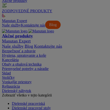
Akčné produkty
ZODPOVEDNÉ PRODUKTY
Manutan Expert
Blog
Naše služby
Kontaktujte nás
Akčné produkty
Manutan Expert
Naše služby
Blog
Kontaktujte nás
Bezpečnosť a zdravie
Hygiena, upratovanie a koše
Kancelária
Obaly a obalová technika
Priemyselné potreby a náradie
Sklad
Stoličky
Vonkajšie priestory
Reštaurácia
Dielenský nábytok
Zobraziť všetko v tejto kategórii
Dielenské pracoviská
Dielenské pracovné stoly