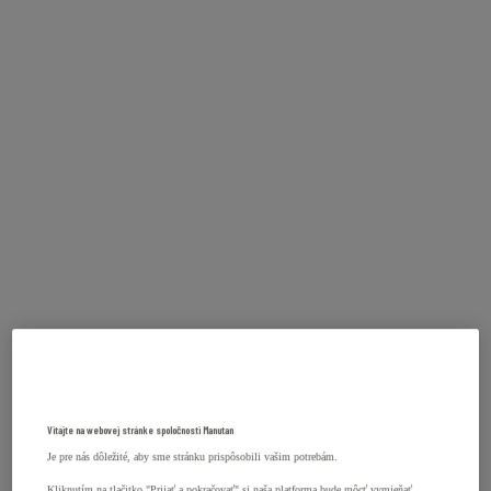
Vitajte na webovej stránke spoločnosti Manutan
Je pre nás dôležité, aby sme stránku prispôsobili vašim potrebám.
Kliknutím na tlačitko "Prijať a pokračovať" si naša platforma bude môcť vymieňať