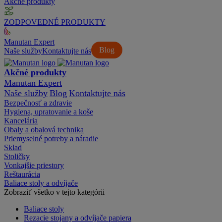
Akčné produkty
ZODPOVEDNÉ PRODUKTY
Manutan Expert
Blog
Naše služby
Kontaktujte nás
Akčné produkty
Manutan Expert
Naše služby
Blog
Kontaktujte nás
Bezpečnosť a zdravie
Hygiena, upratovanie a koše
Kancelária
Obaly a obalová technika
Priemyselné potreby a náradie
Sklad
Stoličky
Vonkajšie priestory
Reštaurácia
Baliace stoly a odvíjače
Zobraziť všetko v tejto kategórii
Baliace stoly
Rezacie stojany a odvíjače papiera