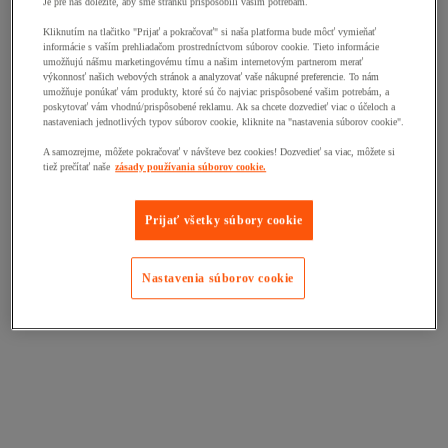
Je pre nás dôležité, aby sme stránku prispôsobili vašim potrebám.
Kliknutím na tlačitko "Prijať a pokračovať" si naša platforma bude môcť vymieňať
informácie s vaším prehliadačom prostredníctvom súborov cookie. Tieto informácie
umožňujú nášmu marketingovému tímu a našim internetovým partnerom merať
výkonnosť našich webových stránok a analyzovať vaše nákupné preferencie. To nám
umožňuje ponúkať vám produkty, ktoré sú čo najviac prispôsobené vašim potrebám, a
poskytovať vám vhodnú/prispôsobené reklamu. Ak sa chcete dozvedieť viac o účeloch a
nastaveniach jednotlivých typov súborov cookie, kliknite na "nastavenia súborov cookie".
A samozrejme, môžete pokračovať v návšteve bez cookies! Dozvedieť sa viac, môžete si
tiež prečítať naše
zásady používania súborov cookie.
Prijať všetky súbory cookie
Nastavenia súborov cookie