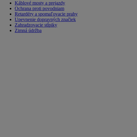
Káblové mosty a prejazdy
Ochrana proti povodniam
Retardéry a spomaľovacie prahy
Upevnenie dopravných značiek
Zahradzovacie stĺpiky
Zimná údržba