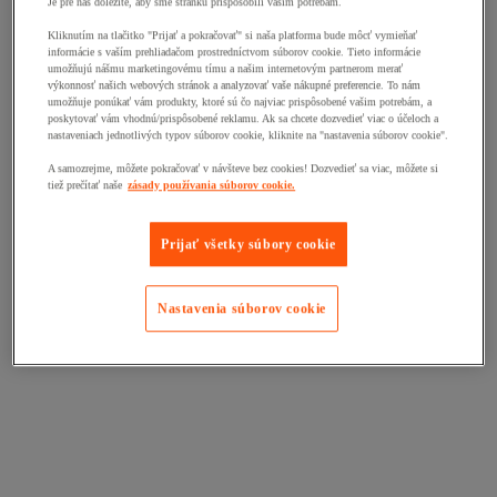
Je pre nás dôležité, aby sme stránku prispôsobili vašim potrebám.
Kliknutím na tlačitko "Prijať a pokračovať" si naša platforma bude môcť vymieňať
informácie s vaším prehliadačom prostredníctvom súborov cookie. Tieto informácie
umožňujú nášmu marketingovému tímu a našim internetovým partnerom merať
výkonnosť našich webových stránok a analyzovať vaše nákupné preferencie. To nám
umožňuje ponúkať vám produkty, ktoré sú čo najviac prispôsobené vašim potrebám, a
poskytovať vám vhodnú/prispôsobené reklamu. Ak sa chcete dozvedieť viac o účeloch a
nastaveniach jednotlivých typov súborov cookie, kliknite na "nastavenia súborov cookie".
A samozrejme, môžete pokračovať v návšteve bez cookies! Dozvedieť sa viac, môžete si
tiež prečítať naše
zásady používania súborov cookie.
Prijať všetky súbory cookie
Nastavenia súborov cookie