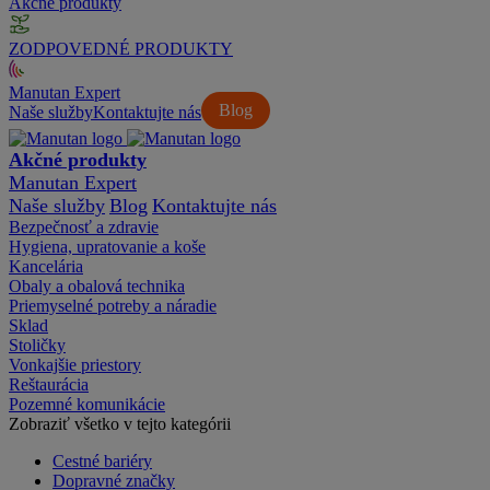
Akčné produkty
ZODPOVEDNÉ PRODUKTY
Manutan Expert
Blog
Naše služby
Kontaktujte nás
Akčné produkty
Manutan Expert
Naše služby
Blog
Kontaktujte nás
Bezpečnosť a zdravie
Hygiena, upratovanie a koše
Kancelária
Obaly a obalová technika
Priemyselné potreby a náradie
Sklad
Stoličky
Vonkajšie priestory
Reštaurácia
Pozemné komunikácie
Zobraziť všetko v tejto kategórii
Cestné bariéry
Dopravné značky