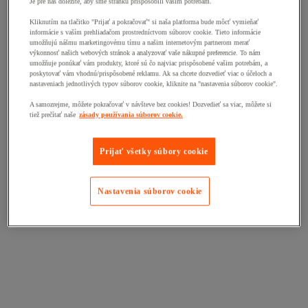
Je pre nás dôležité, aby sme stránku prispôsobili vašim potrebám.
Kliknutím na tlačitko "Prijať a pokračovať" si naša platforma bude môcť vymieňať
informácie s vaším prehliadačom prostredníctvom súborov cookie. Tieto informácie
umožňujú nášmu marketingovému tímu a našim internetovým partnerom merať
výkonnosť našich webových stránok a analyzovať vaše nákupné preferencie. To nám
umožňuje ponúkať vám produkty, ktoré sú čo najviac prispôsobené vašim potrebám, a
poskytovať vám vhodnú/prispôsobené reklamu. Ak sa chcete dozvedieť viac o účeloch a
nastaveniach jednotlivých typov súborov cookie, kliknite na "nastavenia súborov cookie".
A samozrejme, môžete pokračovať v návšteve bez cookies! Dozvedieť sa viac, môžete si
tiež prečítať naše
zásady používania súborov cookie.
Prijať všetky súbory cookie
Nastavenia súborov cookie