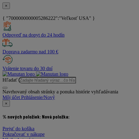
×
{ "7000000000005286222":"Veľkosť USA" }
Odpoveď na dopyt do 24 hodín
Doprava zadarmo nad 100 €
Vrátenie tovaru do 30 dní
Hľadať
Navrhovaný obsah stránky a ponuka histórie vyhľadávania
Môj účet
Prihlásenie/Nový
×
% nových položiek:
Nová položka:
Prejsť do košíka
Pokračovať v nákupe