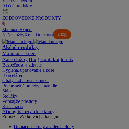
Všetky kategórie
Akčné produkty
ZODPOVEDNÉ PRODUKTY
Manutan Expert
Blog
Naše služby
Kontaktujte nás
Akčné produkty
Manutan Expert
Naše služby
Blog
Kontaktujte nás
Bezpečnosť a zdravie
Hygiena, upratovanie a koše
Kancelária
Obaly a obalová technika
Priemyselné potreby a náradie
Sklad
Stoličky
Vonkajšie priestory
Reštaurácia
Alarmy, kamery a interkomy
Zobraziť všetko v tejto kategórii
Domáce telefóny a videotelefóny