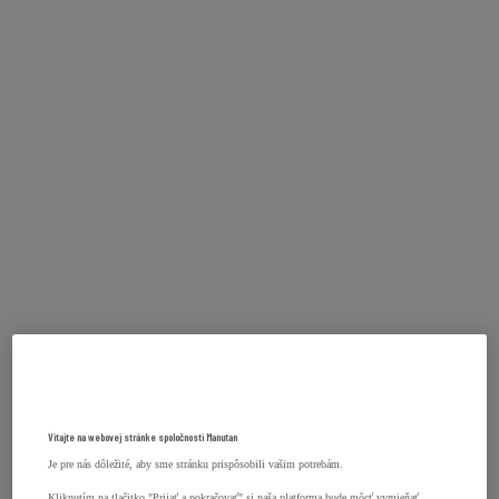
Vitajte na webovej stránke spoločnosti Manutan
Je pre nás dôležité, aby sme stránku prispôsobili vašim potrebám.
Kliknutím na tlačitko "Prijať a pokračovať" si naša platforma bude môcť vymieňať