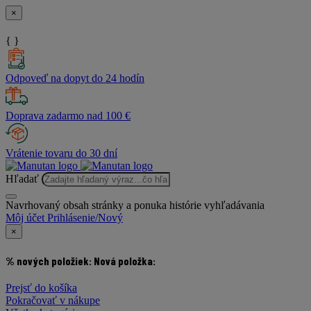
×
{ }
Odpoveď na dopyt do 24 hodín
Doprava zadarmo nad 100 €
Vrátenie tovaru do 30 dní
Hľadať
Navrhovaný obsah stránky a ponuka histórie vyhľadávania
Môj účet
Prihlásenie/Nový
×
% nových položiek:
Nová položka:
Prejsť do košíka
Pokračovať v nákupe