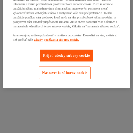
informácie s vaším prehliadačom prostredníctvom súborov cookie. Tieto informácie
umožňujú nášmu marketingovému tímu a našim internetovým partnerom merať
výkonnosť našich webových stránok a analyzovať vaše nákupné preferencie. To nám
umožňuje ponúkať vám produkty, ktoré sú čo najviac prispôsobené vašim potrebám, a
poskytovať vám vhodnú/prispôsobené reklamu. Ak sa chcete dozvedieť viac o účeloch a
nastaveniach jednotlivých typov súborov cookie, kliknite na "nastavenia súborov cookie".
A samozrejme, môžete pokračovať v návšteve bez cookies! Dozvedieť sa viac, môžete si
tiež prečítať naše
zásady používania súborov cookie.
Prijať všetky súbory cookie
Nastavenia súborov cookie