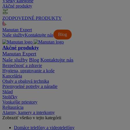
Všetky kategórie
Akčné produkty
ZODPOVEDNÉ PRODUKTY
Manutan Expert
Blog
Naše služby
Kontaktujte nás
Akčné produkty
Manutan Expert
Naše služby
Blog
Kontaktujte nás
Bezpečnosť a zdravie
Hygiena, upratovanie a koše
Kancelária
Obaly a obalová technika
Priemyselné potreby a náradie
Sklad
Stoličky
Vonkajšie priestory
Reštaurácia
Alarmy, kamery a interkomy
Zobraziť všetko v tejto kategórii
Domáce telefóny a videotelefóny